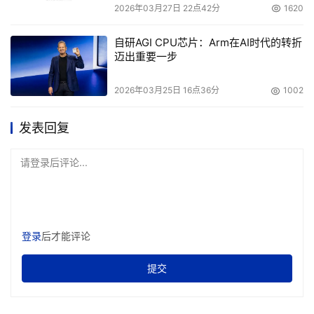
2026年03月27日 22点42分
1620
外形规格，PM系列也都是双端口的盘，采用2.5英寸的外形
规格，不过它是SAS接口的。RM系列也是SAS接口的，主
自研AGI CPU芯片：Arm在AI时代的转折
打价格更友好。FL系列则是铠侠对标傲腾的产品，延迟低、
迈出重要一步
耐久性高。
2026年03月25日 16点36分
1002
数据中心SSD分为CD系列和XD系列，CD系列支持 PCIe / 
NVMe 协议，适用于可扩展部署和云计算应用。XD系列是
发表回复
为超大规模数据中心打造的高性能E1.S规格SSD，符合OCP
标准，强调性能、功耗和散热的综合平衡。
请登录后评论...
闪迪 (SanDisk)
登录
后才能评论
闪迪于2015年被西部数据收购，2025年年初，西部数据与
闪迪拆分，原本西部数据旗下的一些SSD产品已经划归到了
提交
闪迪的旗下，搜索引擎里找到的原来西数闪存产品的链接，
也会自动跳转到闪迪的官网。