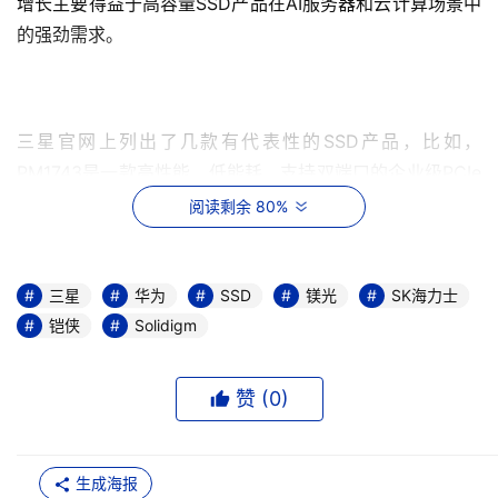
增长主要得益于高容量SSD产品在AI服务器和云计算场景中
的强劲需求。
三星官网上列出了几款有代表性的SSD产品，比如，
PM1743是一款高性能、低能耗、支持双端口的企业级PCIe 
5.0 SSD，适用于AI、大数据等高负载应用，提供高达 
阅读剩余 80%
15.36TB的容量选择。
此外，三星还有PM1653/PM1643a这样的SAS口盘，
三星
华为
SSD
镁光
SK海力士
PM1733/PM1735/PM1733a这样的PCIe 4.0盘，还有
铠侠
Solidigm
PM1725b这样的PCIe 3.0的固态盘。还有采用QLC的
BM1743，主打容量优势，提供61.44TB的容量规格。
赞 (
0
)
SK海力士与Solidigm
生成海报