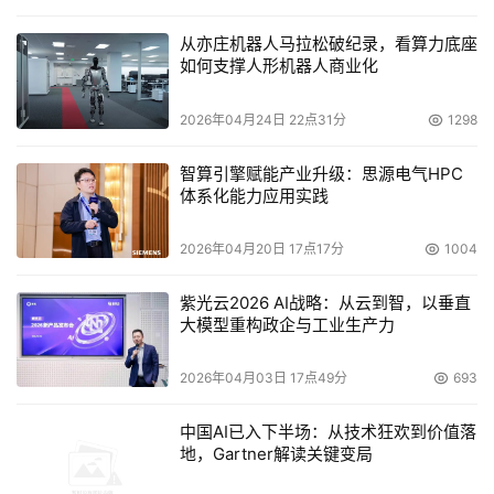
的日志记录和读/写缓存。美光 XTR 的耐久性可达到典型
SCM SSD的35%，而成本仅为其20%。
从亦庄机器人马拉松破纪录，看算力底座
如何支撑人形机器人商业化
铠侠 (Kioxia, 前身东芝存储)
2026年04月24日 22点31分
1298
闪存的核心发明者舛冈富士雄博士（Fujio Masuoka）最早
就是在东芝内部首次提出并开发出闪存（Flash Memory）
智算引擎赋能产业升级：思源电气HPC
体系化能力应用实践
的概念和技术原型，可以说，东芝与闪存有着密切关系。
2019年10月，原来的东芝存储业务更名为铠侠。
2026年04月20日 17点17分
1004
紫光云2026 AI战略：从云到智，以垂直
大模型重构政企与工业生产力
铠侠的闪存产品线可谓是非常丰富，不仅有个人业务，在企
业和数据中心市场的细分也非常明确。我们看到，靠下的企
2026年04月03日 17点49分
693
业级SSD产品线包括CM系列、PM系列、RM系列和FL系
列，数据中心SSD包括CD系列和XD系列。
中国AI已入下半场：从技术狂欢到价值落
地，Gartner解读关键变局
CM系列企业级SSD都是双端口盘，采用2.5英寸或者E3.S