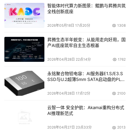
心、人工智能和汽车市场，并通过自有的NAND和控制器技
智能体时代算力新图景：鲲鹏与昇腾共筑
术实现垂直整合。
全栈创新底座
2026年05月18日 17点20分
1308
美光的SSD产品包括消费级、企业级和车载/工业级三大
昇腾生态半年蜕变：从能用走向好用，国
产AI底座筑牢自主生态根基
类。其中，最近比较受关注的是美光9550 NVMe SSD，发
布时宣称是最快的企业SSD，该产品适用于AI、高性能数据
2026年04月28日 22点14分
1762
库、缓存、OLTP 和高频交易等场景。
永铭聚合物钽电容：AI服务器E1.S/E3.S
另外一个受到关注的是大容量的6550 ION，其容量高达 
SSD与U.2超薄5mm SATA启动盘的PLP
61.44TB，可满足AI工作负载对更大容量的需求。此外，
电容选型分析
6550 ION性能也不错，且功耗相比竞品SSD低20%，可帮
2026年04月28日 17点12分
2100
助数据中心节约能源。
云智一体 安全护航：Akamai重构分布式
AI推理新范式
美光也有对标英特尔傲腾的产品，叫XTR SSD，可以为写
入密集型工作负载提供超高耐久性，可用于分层存储环境中
2026年04月27日 23点33分
2013