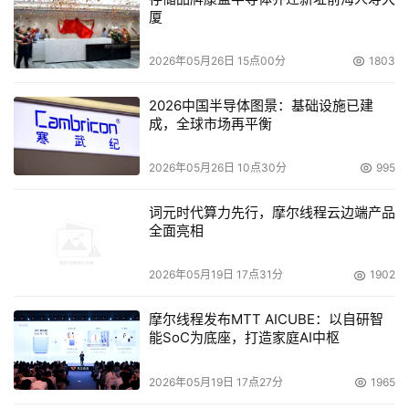
厦
Solidigm的企业级SSD产品类别非常全面，既有基于SLC的
D7-P5810，也有基于TLC的D7-PS1030和PS1010两个
2026年05月26日 15点00分
1803
PCIe5.0的性能型产品。D7-P5620和P5520是基于TLC的
2026中国半导体图景：基础设施已建
盘，最后的D5-P5336则是带着行业突破容量密度上限的
成，全球市场再平衡
QLCSSD。
2026年05月26日 10点30分
995
Solidigm不仅推动QLC技术的普及与应用，还在液冷SSD
技术领域进行大胆尝试。2025年3月，Solidigm展示其首
词元时代算力先行，摩尔线程云边端产品
款采用SolidigmD7-PS1010  E1.S 9.5mm外形规格的冷板
全面亮相
液冷SSD，该方案显著提升了散热效率。
2026年05月19日 17点31分
1902
美光科技 (Micron)
摩尔线程发布MTT AICUBE：以自研智
能SoC为底座，打造家庭AI中枢
美光科技是全球主要的内存和存储解决方案供应商，产品涵
2026年05月19日 17点27分
1965
盖HBM、DRAM、NAND闪存和SSD。公司高度关注数据中