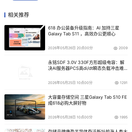
海力士成立于1983年，最初名为现代电子。2001年更名为
海力士半导体，2012年再次更名为SK海力士。它是仅次于
相关推荐
三星电子的全球第二大内存芯片制造商。AI时代下，得益于
618 办公装备升级指南：AI 加持三星
HBM技术，SK海力士迎来了快速发展。
Galaxy Tab S11 ，高效办公更顺心
2020年，SK海力士收购英特尔闪存业务之后成立的
2026年05月26日 20点00分
2009
Solidigm公司。成立初期，Solidigm业务横跨消费级和企
业级SSD市场。而现在，Solidigm将消费级业务逐步转移到
永铭SDF 3.0V 330F方形超级电容：解
了SK海力士，自己则专注于企业级SSD市场。
决AI服务器PCS高di/dt瞬态负载冲击难
题
Solidigm延续了英特尔闪存业务的产品和市场策略，在市场
2026年05月25日 10点00分
1291
上推动QLC的应用与普及。得益于生成式AI带来的需求，
大容量存储空间 三星Galaxy Tab S10 FE
Solidigm不仅率先在市场上推出了61.44TB的企业级SSD，
成618必购大屏好物
又率先在市场上推出了122TB的企业级SSD，带动大容量
SSD市场的发展。
2026年05月28日 10点00分
1995
存储品牌康盈半导体乔迁新址前海人寿大