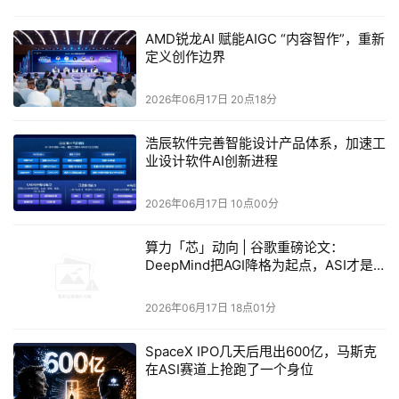
各司其职，数据报表繁多却缺乏有效整合，数据“看得见”却
“控不住”。AI技术的应用，正是要破解这一难题，真正实现
AMD锐龙AI 赋能AIGC “内容智作”，重新
全流程订单的可控可见。杜国亚更期待AI能够帮助企业在订
定义创作边界
单存在不确定性的情况下，实时洞察风险、利润以及进度，
2026年06月17日 20点18分
赋予管理层精准的判断力。
浩辰软件完善智能设计产品体系，加速工
其次，是推动整个生产团队和管理人员转向数据化思维。通
业设计软件AI创新进程
过生产排料、采购进度、生产进度等数据的真正打通，促进
管理思维更加标准化、决策更加高效化。
2026年06月17日 10点00分
围绕曼森集团的核心需求，SAP推出的AI共创解决方案正在
算力「芯」动向 | 谷歌重磅论文：
DeepMind把AGI降格为起点，ASI才是
三个层面进行创新升级。第一层是全链穿透，从订单接收到
下半场发令枪
发货交付的每个节点都实现实时可见，管理层无需再到处找
2026年06月17日 18点01分
数据、等数据、看数据，数据会实时推送并提供决策建议；
第二层是经营洞察，通过AI主动发现异常、自动归因并及时
SpaceX IPO几天后甩出600亿，马斯克
在ASI赛道上抢跑了一个身位
预警，将订单预期、客户预警、盈亏分析等整合成完整的经
营视图；第三层是风险闭环，管理层做出决策后，由SAP智