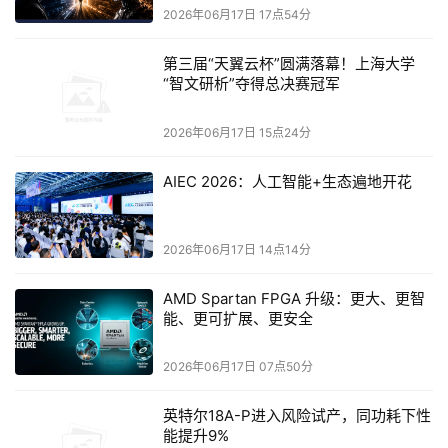
2026年06月17日 17点54分
能体在相应系统中自动执行操作，真正让智能体承担具体工
作，大幅提升各流程的运转效率。
第三届“天翼云杯”圆满落幕！上海大学
“智文研析”夺得总决赛冠军
整个实现架构清晰而稳健：SAP商业AI平台承载数据和AI智
2026年06月17日 15点24分
能体能力，CloudERP作为坚实的数据底座，同时充分利用
钉钉作为用户入口和需求交互平台。SAP AI负责解读数据、
AIEC 2026：人工智能+生态遍地开花
理解数据，将数据转化为决策，真正解决了事实呈现、规则
执行和闭环管理的核心问题。
2026年06月17日 14点14分
在系统切换和上云过程中，曼森集团展现出务实而高效的执
AMD Spartan FPGA 升级：更大、更智
行力，彰显数字化建设作为一把手工程的深刻含义。
能、更可扩展、更安全
成效显著：AI转型见实效
2026年06月17日 07点50分
系统上线以来，曼森集团最显著的变化在于管理模式的根本
英特尔18A-P进入风险试产，同功耗下性
性变革。此前，5个生产基地的管理高度依赖管理人员现场
能提升9%