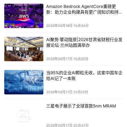
ERP？杜国亚给出了清晰的答案：企业所有数据必须有统一
Amazon Bedrock AgentCore重磅更
新：助力企业构建具有更广阔知识和持续
归口，这个过程离不开清晰的流程、统一的数据走向，更离
学习能力的Agent
不开一个安全可信、能够胜任未来发展需求的智慧大脑。
2026年06月18日 10点34分
值得强调的是，部署ERP之前，曼森集团并没有急于直接应
AI聚势·擎动陇原|2026甘肃省财税行业发
用AI技术，而是先扎实做好数据的整理与存储工作。杜国亚
展论坛·兰州站圆满举办
坚信，虽然AI能够解决很多问题，但如果数据基础没有沉淀
2026年06月17日 10点20分
好就仓促上马，势必难以达到预期的高效决策效果。
当95%的企业AI颗粒无收，这家中国车企
三方共创：打造AI落地样板
给AI记了一本账
作为SAP与阿里云携手打造的AI共创企业，曼森集团正在多
2026年06月17日 21点05分
个业务场景进行积极探索与尝试。对于AI共创带来的业务价
值，杜国亚有着明确的期待。
三星电子展示了全球首款5nm MRAM
首先是实现订单的可控可见。以往的生产模式中，各个部门
2026年06月17日 20点47分