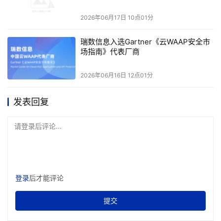
走访督导，不仅耗费大量的时间、人力和精力，管理标准也
难以统一。而系统化管理的实施，让所有工厂实现了统一规
2026年06月17日 10点01分
范、标准作业，彻底告别了传统的“肉身管理”模式，整体运
瑞数信息入选Gartner《云WAAP安全市
营效率得到显著提升。
场指南》代表厂商
在AI大模型的支撑下，曼森集团已开发出多项智能化管理应
2026年06月16日 12点01分
用。客户下单后，系统自动触发采购流程、自动进行派单作
业。人员效率也得到大幅提升，整体生产效率也实现了稳步
发表回复
增长。在数据查询、风险洞察和业务可见性方面，通过一套
请登录后评论...
系统即可实时查看整个生产、财务、采购、物流等全维度数
据。以往开会需要反复询问、多方核对数据的场景一去不复
返，管理层只需在系统中提问，即可获得精准答案，会议效
率得到质的提升。
登录
后才能评论
杜国亚反复强调，SAP首先是一个智慧大脑，必须先将规
提交
则、标准统一梳理好，才能在此基础上构建AI模型；AI确实