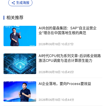
“AI企业意味着重新定义管理方式和运营方式。”这是杜国亚
生成海报
对AI价值的深刻洞察。
相关推荐
传统服装行业业务链条较长，从面料采购到生产计划、组织
生产、库存管理再到财务结算，各个环节往往存在信息壁垒
AI共创的曼森集团：SAP"自主运营企
业"理念在中国落地生根的典范
和流程断点。例如，公司内部每天固定时间召开的早会、制
度化的巡厂等管理方式，不仅落实过程耗时费力、效率低
2026年06月18日 10点27分
下，还容易出现人为差错。而通过人机互联，将人的管理思
想、机器人作业能力和标准化流程融入同一个智能组织中，
AI时代CPU何为系列文章-后训练全链路
系统就能够自动发现问题、自动推送解决方案，真正实
激活CPU调度与混合计算原生能力
现"自主运营"，管理时效得到质的飞跃，整个决策过程也变
2026年06月18日 10点45分
得更加高效精准。
AI企业落地，要向Process要效益
这一切的实现，离不开杜国亚本人20多年服饰行业运营经验
与信息系统建设经验的深度融合。
2026年06月18日 10点44分
在迈向AI智能化的进程中，曼森集团为何首先选择部署SAP 