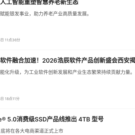
的角色也在悄然转型——从综合信息服务提供商，变成智能时代
人工智能重塑智慧养老新生态
7月，中国电信与上海市政府联合发布“智云上海”城市信息化品牌
赋能银发事业，助力养老产业高质量发展。
来，为整座城市提供AI能力服务。
分公司正式面向用户推出Token算力服务套餐，这意味着大模型时
以按需购买、按量计费的公共服务。
6日 11点36分
，今天开发的每一个应用，未来都可能成为这座城市智能运转的
业软件融合加速！2026浩辰软件产品创新盛会西安
能化升级，为工业软件创新发展和产业生态繁荣持续贡献力量。
力底座，当大模型成为新的生产力工具，高校里的创新土壤也在
6日 18点11分
次升级，几乎都与行业的技术迭代节奏同步。
e® 5.0消费级SSD产品线推出 4TB 型号
6月底将在各大电商渠道正式上市