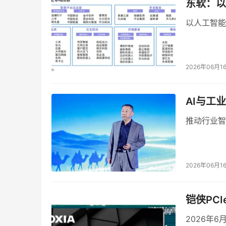
三年间，中国电信股份有限公司上海分公司自身
东软：以
与AI能力的综合智能信息服务运营商。2025年
以人工智能
算力、平台、数据、模型、应用五位一体地汇聚起
2026年5月15日，中国电信股份有限公司上海
算力和模型，正像当年的手机流量一样，变成可
2026年06月1
算力的普惠化，正在重塑大学生创新的成本结构
AI与工
分。
推动行业智
从赛场到产业的最后一公里
当云计算从一种技术基础设施演变为AI时代的算
2026年06月1
翻新。
“天翼云杯”三届，从赛事设计到平台支撑的每一
铠侠PCI
2026年