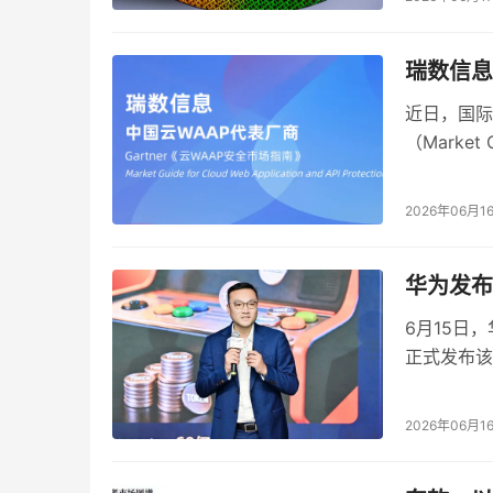
上海大学计算机工程与科学学院党委书记 王国建
瑞数信息
三年来，赛事的“家底”越攒越厚。王国建介绍，
余项云计算应用成果。
近日，国际
（Market G
Token服务让算力触手可及
应用安全、
践，瑞数信
今年大赛主题是“智云上海聚青力，云算AI启新程”
2026年06月1
出14支进入总决赛。
华为发布
学生们能在赛场里跑模型、调算法，靠的是身后
算力资源，配备了“保姆+导师”式的一对一技术
6月15日
正式发布该
电子、自动化、环境工程、金融贸易，以及今年冠军
的新面孔。
2026年06月1
技术门槛不再是阻碍创意的围墙。