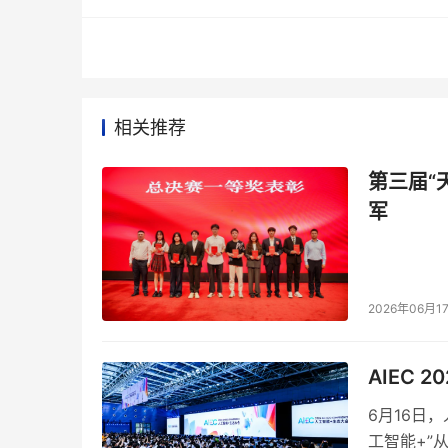
今年第三届，变化的力度更明显。大赛从以往相
发、创意方案、云实践、云网安全，人工智能应
一名在场的评审专家对此评价：“三年前大家都
相关推荐
解决问题、怎么把大模型投进真实场景。”
第三届“
数据印证了这种变化。赛事总结时，
上海大学计
军
超
4500名
学生
报名，上海市高等教育学会信息
济大学、上海科技大学、上海立信会计金融学院
东华大学等上海近
40所高校
相关部门为支持单位
专业
。
2026年06月1
AIEC 
6月16日
工智能+”