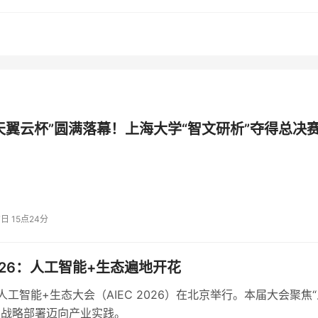
对传统的竞赛框架，全面升级为五大赛道：人工智能应用、设计
用赛道报名最热、作品最密。
在搬砖，学着建虚拟机、搭环境。今年大家关心的已经是怎么用算
天翼云杯”圆满落幕！上海大学“智文研析”夺得总决
算机工程与科学学院党委书记王国建
给出了一串数字：
三届累计
管理专业委员会、上海市高等教育学会校园网络专业委员会，以
相关院系均为协办单位，复旦大学、华东师范大学、华东理工大
。共组建队伍
1024支，
覆盖上海近
40所高校、126个院系、23
7日 15点24分
2026：人工智能+生态遍地开花
，人工智能+生态大会（AIEC 2026）在北京举行。本届大会聚焦
从战略部署迈向产业实践。