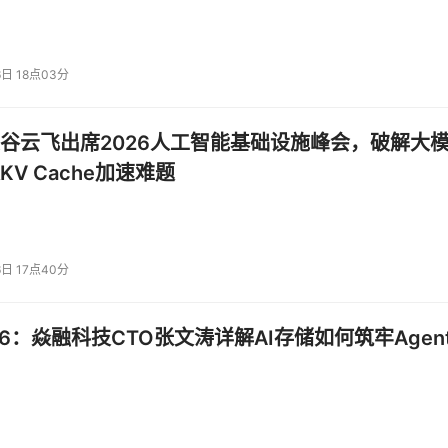
6日 18点03分
谷云飞出席2026人工智能基础设施峰会，破解大
V Cache加速难题
6日 17点40分
026：焱融科技CTO张文涛详解AI存储如何筑牢Agent