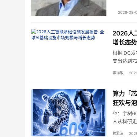
力。
2026-08-0
2026
增长态势
根据IDC
支出达到72
复合年增长率
李祥敬
2026
算力「芯
狂欢与泡
🐆：宇树
人从科研走
模型投入暴
赖雅清
2026