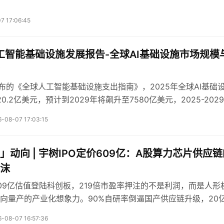
7 17:06:45
人工智能基础设施发展报告-全球AI基础设施市场规模
发布的《全球人工智能基础设施支出指南》，2025年全球AI基础
0.2亿美元，预计到2029年将飙升至7580亿美元，2025-202
（CAGR）高达26.6%。
-08-07 17:03:15
」动向 | 宇树IPO定价609亿：A股算力芯片供应链
沫
609亿估值登陆科创板，219倍市盈率押注的不是利润，而是人形
向量产的产业化想象力。90%自研率倒逼国产供应链升级，20
露硬件向AI全栈跃迁的野心与风险。
-08-07 16:57:36