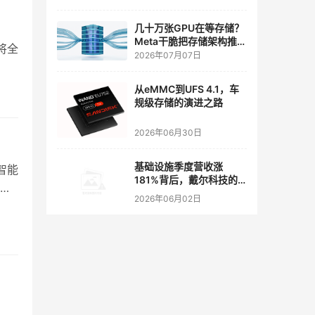
几十万张GPU在等存储？
Meta干脆把存储架构推倒
期将全
重来了
2026年07月07日
从eMMC到UFS 4.1，车
规级存储的演进之路
2026年06月30日
基础设施季度营收涨
智能
181%背后，戴尔科技的
作
存储创新还在加速
2026年06月02日
。