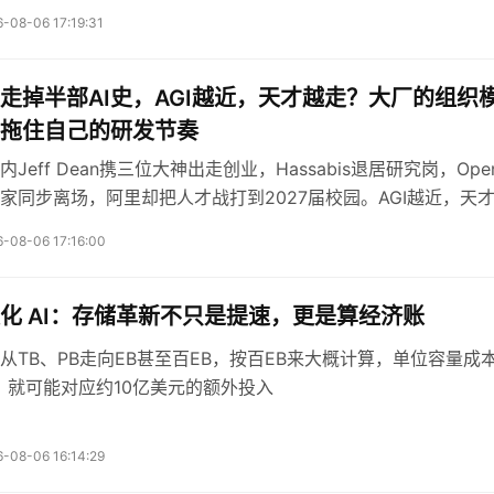
栈定制切入AI整机前置设计，存储厂商正从供应链下游跃升为AI
-08-06 17:19:31
者。
走掉半部AI史，AGI越近，天才越走？大厂的组织
拖住自己的研发节奏
Jeff Dean携三位大神出走创业，Hassabis退居研究岗，Open
家同步离场，阿里却把人才战打到2027届校园。AGI越近，天
雇佣模式正在被股权与算力的共生关系改写，人才战争的下半场
-08-06 17:16:00
。
化 AI：存储革新不只是提速，更是算经济账
从TB、PB走向EB甚至百EB，按百EB来大概计算，单位容量成
，就可能对应约10亿美元的额外投入
-08-06 16:14:29