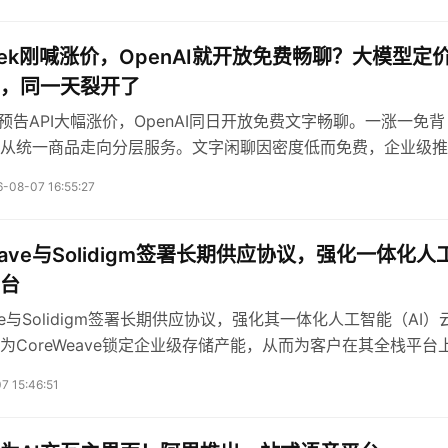
Seek刚喊涨价，OpenAI就开放免费畅聊？大模型定
，同一天裂开了
ek预告API大幅涨价，OpenAI同日开放免费文字畅聊。一涨一免背
从统一商品走向分层服务。文字闲聊因密度低而免费，企业级推
涨价，大模型价格战已进入比谁更懂算力的下半场。
-08-07 16:55:27
eave与Solidigm签署长期供应协议，强化一体化人
台
ave与Solidigm签署长期供应协议，强化其一体化人工智能（AI）
为CoreWeave锁定企业级存储产能，从而为客户在其全栈平台
载扩展提供支持，助力公司长期增长
7 15:46:51