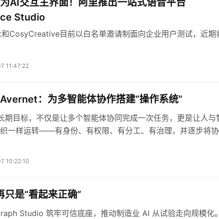
为AI交互主界面！阿里推出一站式语音平台
ce Studio
ent和CosyCreative目前以白名单邀请制面向企业用户测试，近
7 11:47:22
Avernet：为多智能体协作搭建“操作系统”
et的长期目标，不仅是让多个智能体协同完成一次任务，更是让人与
织一样运转——有身份、有权限、有分工、有治理，并逐步将协
可复用的组织能力。
7 10:22:10
不再只是“看起来正确”
Graph Studio 筑牢可信底座，推动制造业 AI 从试验走向规模化