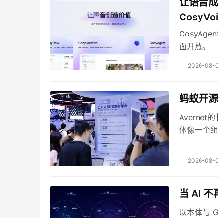
让语音成
CosyVoi
CosyAg
面开放。
2026-08-0
蚂蚁开源
Avern
体像一个组
经验沉淀为
2026-08-0
当 AI 
​以本体与 