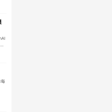
终
模
AI
才越
已
本每