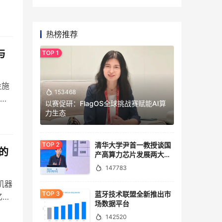
热榜推荐
与
设施
153468
9年
以赛促研：FlagOS全球挑战赛赋能AI算
力生态
清华大学尹首一教授谈国
的
产高算力芯片发展两大路
径：架构创新、开源开放
147783
机器
蓝牙技术联盟全新推出市
亿大
场数据平台
142520