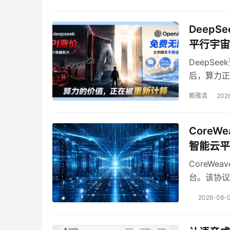
Deep
平行宇宙
DeepSe
后，算力正
因密度高而
赖雅清
2026
CoreW
智能云平
CoreWe
台。该协议
AI工作负
2026-08-0