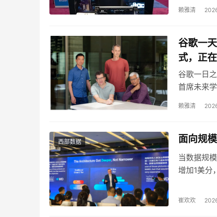
江波龙凭全
赖雅清
2026
端方案定义
谷歌一天
式，正在
谷歌一日之内
首席未来学
走，大厂的
赖雅清
2026
经换规则了
面向规模
西部数据
当数据规模
增加1美分
崔欢欢
2026