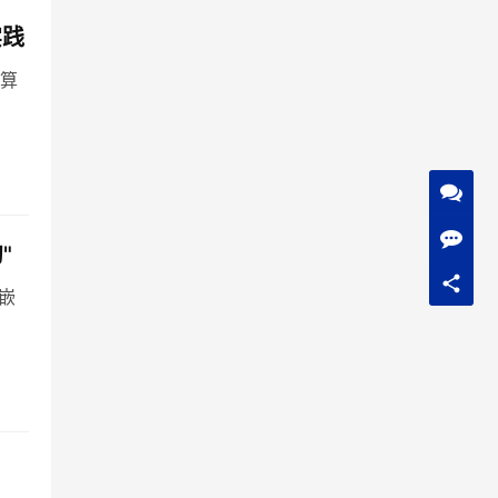
实践
算
"
嵌