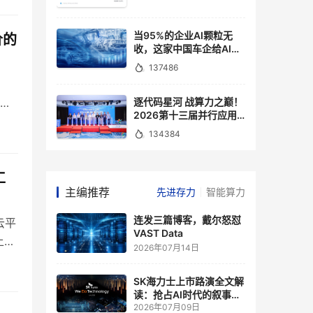
当95%的企业AI颗粒无
价的
收，这家中国车企给AI记
了一本账
137486
逐代码星河 战算力之巅！
理
2026第十三届并行应用
挑战赛正式启航
134384
工
主编推荐
先进存力
智能算力
连发三篇博客，戴尔怒怼
云平
VAST Data
上的
2026年07月14日
SK海力士上市路演全文解
读：抢占AI时代的叙事主
导权
2026年07月09日