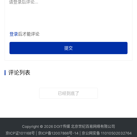
请登录后评论...
有效，没有系统化的方法可以验证改动是否真的优化了效果，
或是悄悄引发了其他问题。
现在，亚马逊云科技宣布了Amazon Bedrock AgentCore中推出
全新的优化功能，将生产追踪转化为持续改进。它们共同形成
登录
后才能评论
了一个闭环：理解Agent的实际行为，生成基于数据的修复方
提交
案，在发布前对其进行验证，并证明其有效性。
理解Agent的行为：Insight洞察功能现已提供预览版，
AgentCore可在数百个会话中提供丰富的故障、意图和轨迹洞
评论列表
察，暴露出任何仪表盘或逐个追踪审查都无法发现的模式。故
障洞察可以发现循环往复的故障模式，包括不产生错误信号的
隐蔽行为故障，详细解释每个故障的根本原因，并根据受影响
已经到底了
的广泛程度进行排序，从而使人能一眼看出哪些问题对用户的
伤害最大并优先予以修复。意图洞察可以根据用户的实际意图
对请求进行聚类，从而能看到Agent被使用的真实形态。轨迹洞
察对Agent完成任务所采取的路径进行分组，以便能够发现常见
Copyright © 2026 DOIT传媒 北京世纪百易网络有限公司
京ICP证101168号 |
京ICP备12007866号-14
|
京公网安备 11010502032764
模式和异常值。可以通过每日或每周报告启用持续监控，或者