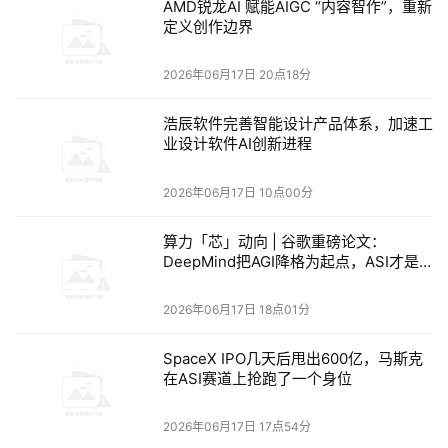
AMD锐龙AI 赋能AIGC “内容智作”，重新
化的实体数据、经过验证的事实以及例如像股票价格和体育比
定义创作边界
分等实时信息。
Web Search将用户的查询保留在亚马逊云科技安全和合规边界
2026年06月17日 20点18分
内，无需引入额外的供应商，也没有随之而来的编排、身份验
浩辰软件完善智能设计产品体系，加速工
证或计费工作流。无论企业是在构建交叉引用公共来源的研究
业设计软件AI创新进程
Agent，监控法规和政策更新的合规Agent，还是利用最新信息
锚定模型响应，Agent现在都可以像查询内部知识一样对实时网
2026年06月17日 10点00分
络信息进行推理。
算力「芯」动向 | 谷歌重磅论文：
索尼集团公司高级总经理Masahiro Oba表示：“在索尼，我们正
DeepMind把AGI降格为起点，ASI才是
在Amazon Bedrock AgentCore上构建企业级AI Agent平台，让各
下半场发令枪
业务部门的团队都能够开发、共享和复用针对其自身需求量身
2026年06月17日 18点01分
定制的AI Agent，涵盖从知识助手到工作流自动化的各类代理。
我们的企业知识分布在SharePoint、Confluence和Amazon S3等
SpaceX IPO几天后甩出600亿，马斯克
在ASI赛道上抢跑了一个身位
各类存储库中，其中包含PDF、演示文稿以及带有图表和表格的
电子表格等复杂文档。随着Knowledge Base与Web Search在
2026年06月17日 17点54分
Amazon Bedrock AgentCore中正式推出，我们现在无需从头构