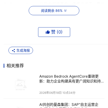
Confluence、Amazon S3和内部维基中。传统方式下，要让
阅读剩余 86%
Agent能够使用这些信息，需要搭建定制化的数据接入管道、调
优检索效果，并长期维护数据的时效性。往往需要耗费数月的
工程开发工作，Agent才能回答与企业自身业务相关的基础问
题。
赞 (
0
)
目前已在AgentCore上线的Amazon Bedrock Managed 
Knowledge Base（托管知识库），可以替代上述工作。企业只
生成海报
需接入自身的非结构化数据源，其余工作都由AgentCore处理。
平台管理向量存储、检索期间使用的嵌入和重排模型，以及速
相关推荐
率限制等扩展性问题，因此团队可以专注于构建Agent，而不是
运营数据管道。该功能的核心是一个远超传统检索增强生成
Amazon Bedrock AgentCore重磅更
（RAG）的Agentic检索器。它不是将查询与最接近的文本片段
新：助力企业构建具有更广阔知识和持续
学习能力的Agent
做匹配，而是跨企业的知识库规划查询，连接各个文档中的相
关概念，评估中间结果，并在回答之前进行重新排序。对于同
2026年06月18日 10点34分
时涉及多个主题的复杂多意图查询，Agentic检索的信息覆盖广
AI共创的曼森集团：SAP"自主运营企
度与完整度，明显优于基础检索方式。