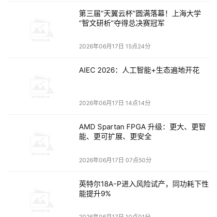
建这些功能，就能在统一的治理模型下，为智能代理配备先进
第三届“天翼云杯”圆满落幕！上海大学
的检索与实时网络事实锚定能力。这有力地加速了我们的愿景
“智文研析”夺得总决赛冠军
——以AI为催化剂，在大规模应用中彻底改变人们的工作方
2026年06月17日 15点24分
式。”
付费知识层：AgentCore支付与Amazon WAF AI流量变现
AIEC 2026：人工智能+生态遍地开花
最好的信息并不总是免费的，例如：金融市场动态、许可研
究、专有数据集、付费API。如果Agent无法访问付费资源，它
2026年06月17日 14点14分
将返回次优的答案，而用户永远不知道错过了什么。
访问付费内容需要两个部分：Agent端需要支付能力，而提供商
AMD Spartan FPGA 升级：更大、更智
能、更可扩展、更安全
端则需要收款机制。上个月推出的Amazon Bedrock AgentCore
支付功能（预览版）处理了Agent端的需求，让Agent能够在执
2026年06月17日 07点50分
行闭环中发现付费服务和内容、访问它们并进行支付。现在，
正式可用的Amazon WAF AI流量变现功能则处理了提供商端的
英特尔18A-P进入风险试产，同功耗下性
需求，使内容所有者能够控制Agent访问：可以选择屏蔽、放行
能提升9%
或收费。由于这两种功能都在同一个平台上运行，使用Amazon 
2026年06月17日 10点01分