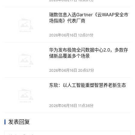
WAF的提供商会自动识别在Amazon Bedrock AgentCore上验证
的Agent。最终形成一个可信通道：经验证的Agent享有更低的
瑞数信息入选Gartner《云WAAP安全市
接入摩擦，内容提供方则获得相应报酬。这两项能力共同构建
场指南》代表厂商
了Agent经济双边基础设施，让Agent能够触达所有信息——而
不仅仅是那些恰好免费的内容。
2026年06月16日 12点01分
从每次交互中学习的Agent
华为发布极简全闪数据中心2.0，多款存
提升Agent的知识获取能力只是问题的一方面。企业还需要了解
储新品覆盖多个场景
Agent是否真正达成了目标，并在表现不佳时及时发现问题。
2026年06月16日 20点57分
这听起来容易做起来难。最危险的Agent故障不是那些抛出错误
的故障，而是那些在仪表盘上看起来正常的故障：一个确认了
东软：以人工智能重塑智慧养老新生态
从未执行过的订单修改的Agent，一个在API超时时虚构产品可
用性的Agent，或者另一个跳过了审批步骤但在仪表盘上显示
99%成功率的Agent。这些故障不会产生错误信号。它们在几周
2026年06月16日 11点36分
后通过客户投诉暴露出来，此时通常已经影响了数千个会话。
发表回复
即便团队察觉到存在问题，修复工作也大多依赖猜测：调整提
示词、修改工具描述、微调编排逻辑，最后只能寄希望于改动