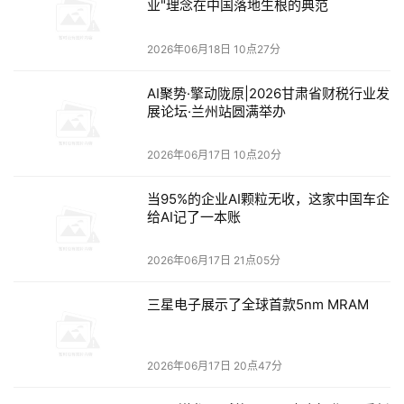
业"理念在中国落地生根的典范
无需构建管道，也无需调优检索，Agent就能从“无法访问”转变
为基于实际业务知识来提供综合性回答。
2026年06月18日 10点27分
公共知识层：Amazon Bedrock AgentCore上的Web Search（网
AI聚势·擎动陇原|2026甘肃省财税行业发
页搜索功能）
展论坛·兰州站圆满举办
内部知识存在局限性。法规不断更新，市场持续变化，竞争对
2026年06月17日 10点20分
手也在不断推出新产品。要让Agent发挥最佳作用，就需要掌握
企业外部的实时动态，以支撑研究、事实核查、客户服务、市
当95%的企业AI颗粒无收，这家中国车企
场情报分析等工作。现在，亚马逊云科技为构建AI Agent的开发
给AI记了一本账
人员推出了Web Search这一新工具。它提供来自网络的信息，
同时将数据保留在客户安全的亚马逊云科技环境中。
2026年06月17日 21点05分
Web Search基于亚马逊云科技统一的搜索基础设施构建，该架
三星电子展示了全球首款5nm MRAM
构同时支撑AIexa+、Amazon Quick Suite与Kiro等产品；它针对
Agentic检索进行了优化，返回的高价值摘录具有极高的单位
Token智能密度。它还采用了多源事实锚定方案，将公共网络信
2026年06月17日 20点47分
息与亚马逊云科技专有的知识图谱相结合。该图谱融合了结构