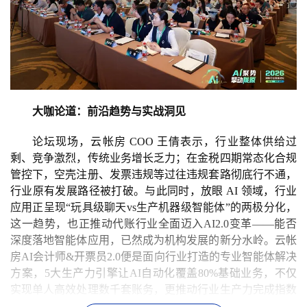
大咖论道：前沿趋势与实战洞见
论坛现场，云帐房 COO 王倩表示，行业整体供给过
剩、竞争激烈，传统业务增长乏力；在金税四期常态化合规
管控下，空壳注册、发票违规等过往违规套路彻底行不通，
行业原有发展路径被打破。与此同时，放眼 AI 领域，行业
应用正呈现“玩具级聊天vs生产机器级智能体”的两极分化，
这一趋势，也正推动代账行业全面迈入AI2.0变革——能否
深度落地智能体应用，已然成为机构发展的新分水岭。云帐
房AI会计师&开票员2.0便是面向行业打造的专业智能体解决
方案，5大生产力引擎让AI自动化覆盖80%基础业务，不仅
实现单人高效处理数千套账务，更推动行业生产力完成指数
级跃升。王倩强调，行业变革窗口短暂，传统代账机构必须