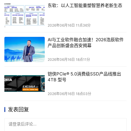
隐患，通过“讲政策+讲案例+诊断报告”三步法唤醒客户，将
东软：以人工智能重塑智慧养老新生态
基础代账升级为“金四代账”，客单价从200-500元/月跃升至
800-2000元/月。他强调，一把手必须亲自打样3-5个标杆，
用AI工具打磨行业方案，实现合规业务规模化。
2026年06月16日 11点36分
AI与工业软件融合加速！2026浩辰软件
产品创新盛会西安揭幕
2026年06月16日 18点11分
铠侠PCIe® 5.0消费级SSD产品线推出
4TB 型号
2026年06月16日 18点03分
发表回复
请登录后评论...