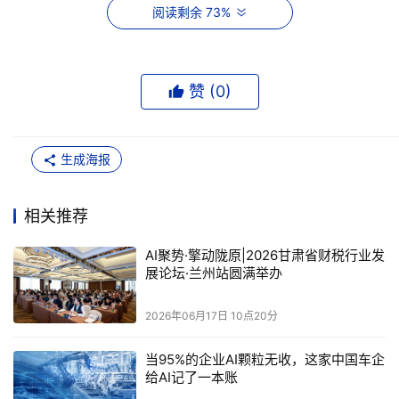
阅读剩余 73%
紧抓机遇，依托智能化产品完成转型，把人力从基础账务中
解放出来，专注合规运营与增值服务，方能弯道超车，成为
新时代行业的引领者。
赞 (
0
)
生成海报
相关推荐
AI聚势·擎动陇原|2026甘肃省财税行业发
展论坛·兰州站圆满举办
2026年06月17日 10点20分
当95%的企业AI颗粒无收，这家中国车企
给AI记了一本账