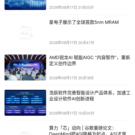
2026年06月17日 21点05分
云帐房AI会计师首席教练余少峰表明，现在AI Agent已
不是辅助工具，而是能自我闭环的数智员工，让财税生产力
星电子展示了全球首款5nm MRAM
从线性增长跃升至指数级增长。通过多个真实客户案例，生
动展现了AI如何推动财税机构实现效率与合规的双重突破。
2026年06月17日 20点47分
他介绍，借助云帐房AI会计师2.0，原本需要6名实习生才能
完成的千户简易账处理工作，如今仅需1名真人搭配AI即可
AMD锐龙AI 赋能AIGC “内容智作”，重新
轻松完成。某五万户规模型机构后端会计从57人减至28人；
定义创作边界
苏南某专业型机构（制造业客户比例95%）单账耗时从33分
钟降至18分钟，反向验证准确率100%；AI开票2.0实现7×24
2026年06月17日 20点18分
小时秒级响应，人力从5人减至2人，成本直降60%。AI时
代，唯有主动拥抱，方能适者生存。
浩辰软件完善智能设计产品体系，加速工
业设计软件AI创新进程
2026年06月17日 10点00分
算力「芯」动向 | 谷歌重磅论文：
DeepMind把AGI降格为起点，ASI才是