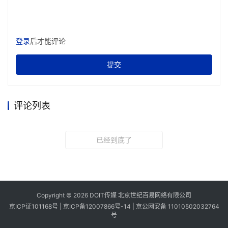
登录
后才能评论
思想交锋：圆桌论坛凝聚共识
提交
在本次大会的圆桌论坛环节，8位财税实战专家分为两
组，围绕“AGI时代，代账机构的数智化转型”与“存量突围，
评论列表
代账行业高质量合规经营进阶”两大议题展开深度对话。
首场圆桌特邀兰州市代理记账行业协会副会长&甘肃企
已经到底了
帮宝总经理周承兰、天水星耀企服总经理杨耀、庆阳企旺总
经理张洲洲、天水企税管家总经理陈龙军4位财税大咖，他
们既是甘肃财税行业引领者，更是云帐房AI产品应用的最佳
实践标杆之一，共同探讨AGI时代，代账机构的数智化转
型，并达成共识。
Copyright © 2026 DOIT传媒 北京世纪百易网络有限公司
京ICP证101168号 |
京ICP备12007866号-14
|
京公网安备 11010502032764
号