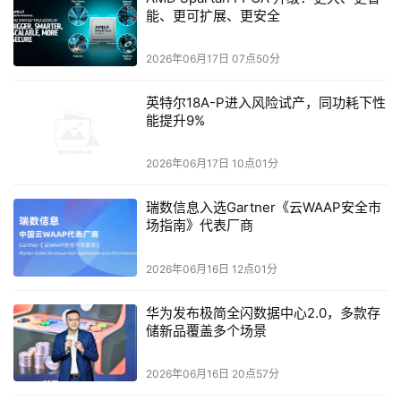
能、更可扩展、更安全
2026年06月17日 07点50分
英特尔18A-P进入风险试产，同功耗下性
能提升9%
2026年06月17日 10点01分
瑞数信息入选Gartner《云WAAP安全市
场指南》代表厂商
云帐房区域客户成功总监&金四代账升级实战专家尹建
2026年06月16日 12点01分
平围绕税务监管趋严与合规升级展开深度分享，系统解读了
金税四期与AI技术全天候监控下的政策新常态，指出虚开发
华为发布极简全闪数据中心2.0，多款存
票、出口退税、骗享优惠、成品油是甘肃四大重点稽查领
储新品覆盖多个场景
域，农合社、外贸、新能源等特色行业蕴藏合规机会。他提
出“四有客户”筛选法（有风险、有意识、有预算、有决
2026年06月16日 20点57分
策），借助云帐房天工产品从5大项27小项风险标签中量化