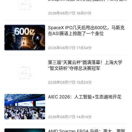
下半场发令枪
2026年06月17日 18点01分
SpaceX IPO几天后甩出600亿，马斯克
在ASI赛道上抢跑了一个身位
2026年06月17日 17点54分
猿助理总经理孟伯鑫分享从传统代账公司百户增长瓶颈
到通过“前店后厂”模式破局规模扩张之道，核心在于线下抢
第三届“天翼云杯”圆满落幕！上海大学
“智文研析”夺得总决赛冠军
占企业聚集区开设品牌门店，门店即广告位，自然客流覆盖
房租，如周口一机构5家门店5年积累3000户；线上依托抖音
本地推精准获客，平均线索成本仅50元，转化率20%，客单
2026年06月17日 15点24分
价1500元，投产比高达1:3，实现线上线下联动增长。猿助
理作为云帐房深度合作客户，后厂引入云帐房AI系统打造会
AIEC 2026：人工智能+生态遍地开花
计工厂，人效跃升超600+，实现降本增效。猿助理以此模型
支撑全国近200城连锁扩张，推动财税服务迈向门店化、品
2026年06月17日 14点14分
牌化、连锁化、数字化全面升级。
AMD Spartan FPGA 升级：更大、更智