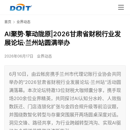
首页
业界动态
AI聚势·擎动陇原|2026甘肃省财税行业发
展论坛·兰州站圆满举办
2026年06月17日
业界动态
6月10日，由云帐房携手兰州市代理记账行业协会共同
举办的“2026甘肃省财税行业发展论坛·兰州站”活动圆
满落幕。本次论坛特邀13位财税大咖倾囊分享，携手现
场200余位业界精英，共同探讨AI认知分水岭、人效指
数跃迁、门店连锁化扩张与金四合规升级等前沿议题，
并围绕数智化转型与存量突围展开两场圆桌深度对话。
洞见交锋、路径共享，为行业跨越转型鸿沟、实现AI驱