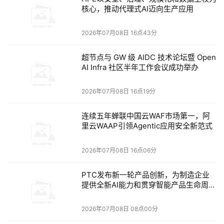
核心，推动代理式AI迈向生产应用
2026年一季度，公司在HBM市场排名第一，份额为
2026年07月08日 16点43分
56.4%；DRAM排名第二，份额为29.1%；NAND排名第
超节点与 GW 级 AIDC 技术论坛暨 Open
二，份额为18.5%。
AI Infra 社区半年工作会议成功举办
公司还强调，2016年至2025年，其收入从113亿美元增
2026年07月08日 16点19分
至638亿美元，增长约5.6倍；调整后EBITDA从50亿美
连续五年蝉联中国云WAF市场第一，阿
元增至401亿美元，增长约8倍，调整后EBITDA利润率
里云WAAP引领Agentic应用安全新范式
也从45%升至63%。
2026年07月08日 16点06分
PTC发布新一轮产品创新，为制造企业
提供全新AI能力和贯穿智能产品生命周期
的互联工具
产品路线图部分。HBM方面，SK海力士称其已覆盖
2026年07月08日 08点00分
HBM4完整产品线，包括8层、12层、16层Hi版本，并