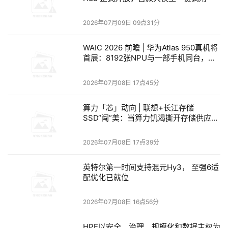
施时代将带来两个结构性变化：
2026年07月09日 09点31分
一是持续需求扩张，AI计算吸收大量存储需求，并压过
WAIC 2026 前瞻 | 华为Atlas 950真机将
首展：8192张NPU与一部手机同台，算
传统周期；二是产品组合向高端、定制化迁移，存储从
力正在经历一场“位置革命”
大宗商品变成更专用、更贴近客户架构的AI存储。高端
2026年07月08日 17点45分
产品的单位价值更高，也意味着更大的利润池。
算力「芯」动向 | 联想+长江存储
SSD“闯”美：当算力饥渴撕开存储供应链
的裂缝
SK海力士试图把自己定义为AI基础设施存储平
2026年07月08日 17点39分
台
英特尔第一时间支持混元Hy3， 至强6适
配优化已就位
2026年07月08日 16点56分
SK海力士给出了几个关键数据，展示了傲人的市场成
绩。
HPE以安全、治理、规模化和数据主权为