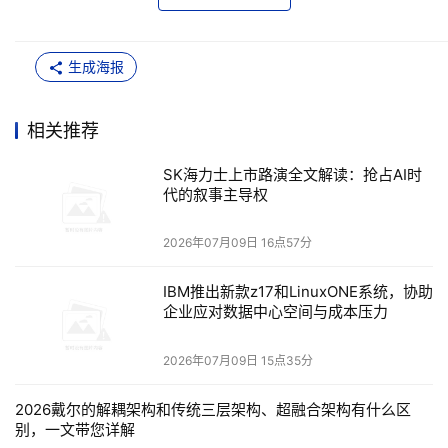
生成海报
生成式AI主要是一次输入、一次模型处理、一次输出；
但Agentic AI是多轮、迭代、多步骤的执行流程。一个
相关推荐
智能体需要感知、推理、计划、行动、观察、反思，再
SK海力士上市路演全文解读：抢占AI时
判断任务是否完成。
代的叙事主导权
如果没有完成，就继续循环。这个过程意味着模型不只
2026年07月09日 16点57分
是“算一次”，而是持续调用上下文、状态、工具和中间
IBM推出新款z17和LinuxONE系统，协助
结果。
企业应对数据中心空间与成本压力
2026年07月09日 15点35分
换句话说，AI推理的瓶颈不只在计算，也在数据如何更
快、更近、更高效地被送到计算单元旁边。这就是SK海
2026戴尔的解耦架构和传统三层架构、超融合架构有什么区
别，一文带您详解
力士反复强调的“Memory Wall”，即内存墙问题。