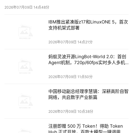
2026年07月09日 14点48分
IBM推出紧凑版z17和LinuxONE 5，首次
支持机架式部署
在它的架构叙事里，未来AI推理系统需要的不只是
HBM。HBM只负责最热、最靠近GPU或AI加速器的数
2026年07月09日 14点21分
据，用于模型执行、权重和工作内存。
蚂蚁灵波开源LingBot-World 2.0：首创
Agent机制，720p/60fps实时多人多机
而DRAM处在中间层，用来扩展系统有效内存容量，在
交互
推理工作负载变化时把非活跃内存块从HBM转移到
2026年07月09日 11点50分
DRAM。最后的NAND也不再只是存储数据，高性能
中国移动副总经理李慧镝：深耕高阶自智
网络，共启数字产业新篇
SSD会成为内存子系统中的主动参与者。
2026年07月09日 10点38分
注册即赠 500 万 Token！得助 Token
这套说法背后，是存储行业商业模式的变化。AI基础设
Hub 正式开放，百款大模型一键调用