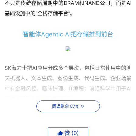
不只是传统存储周期中的DRAM和NAND公司，而是AI
基础设施中的“全栈存储平台”。
智能体Agentic AI把存储推到前台
SK海力士把AI应用分成多个层次，包括日常使用中的聊
天机器人、文本生成、图像生成、代码生成。企业场景
中有金融风控、临床护理、IT编程；前沿科学中用于AI
药物发现和数学问题求解等等。
阅读剩余 87%
SK海力士认为，Agentic AI正在嵌入人类活动的各个维
度，而这会改变AI系统对存储的需求结构。
赞 (
0
)