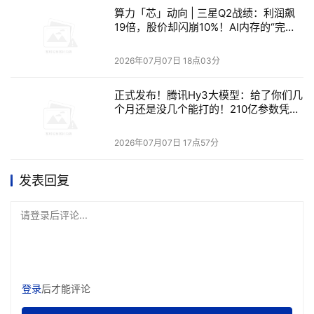
推进HBM4E样品和定制HBM方案。
算力「芯」动向 | 三星Q2战绩：利润飙
19倍，股价却闪崩10%！AI内存的“完美
定价”陷阱与产业链脆弱性
DRAM方面，公司提到行业首款1c纳米LPDDR6、
2026年07月07日 18点03分
192GB SOCAMM2，以及面向AI服务器和下一代图形场
正式发布！腾讯Hy3大模型：给了你们几
景的GDDR7。
个月还是没几个能打的！210亿参数凭什
么叫板万亿旗舰？
NAND方面，材料强调其已推出高容量QLC企业级
2026年07月07日 17点57分
SSD，并量产或推进321层NAND，形成高性能TLC产品
发表回复
线。
请登录后评论...
更重要的是，SK海力士不只把HBM看作单个产品，而是
把它放进客户协同和生态绑定中。
登录
后才能评论