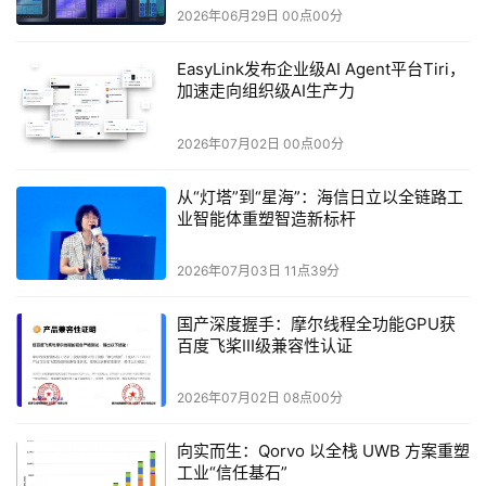
2026年06月29日 00点00分
成本层面：替代自建跨区域真机实验室，省去硬件采
1.
购、机房运维、设备更新持续投入，中长期综合测试成本显
EasyLink发布企业级AI Agent平台Tiri，
加速走向组织级AI生产力
著降低；
2026年07月02日 00点00分
效率层面：全球多区域真机并发调度
智能自动
2.
+AI
化，大幅压缩多版本、多机型回归测试周期，支撑高频迭代
从“灯塔”到“星海”：海信日立以全链路工
发版；
业智能体重塑智造新标杆
覆盖层面：统一兼顾国内鸿蒙生态与海外碎片化安
3.
2026年07月03日 11点39分
卓、
终端，解决单一海外平台机型覆盖短板；
iOS
国产深度握手：摩尔线程全功能GPU获
百度飞桨III级兼容性认证
合规层面：双部署模式适配全球各地隐私监管要求，
4.
适配金融、跨境电商、智能硬件多行业出海场景。
2026年07月02日 08点00分
在全球移动终端持续碎片化、出海监管趋严的行业背景
向实而生：Qorvo 以全栈 UWB 方案重塑
下，
云测的全球云真机体系以全域设备矩阵
智能测
Testin
+AI
工业“信任基石”