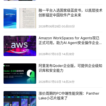
需求
融一平台入选国家级蓝皮书，以底层技术
针对不同行业数据管控要求，
云测提供公有云按
创新锚定中国软件产业未来
Testin
需使用、本地私有化部署两套全球云真机交付方案：
2026年06月29日 00点00分
公有云模式：适合中小出海互联网企业，按需调用全
1.
Amazon WorkSpaces for Agents现已
球各区域真机，按实际使用时长计费，无前期硬件投入，快
正式可用，助力AI Agent安全操作企业桌
速上线测试流程；
面应用
2026年07月03日 14点28分
私有化部署：面向金融、政务出海等高合规客户，可
2.
在企业本地机房搭建专属全球真机集群，所有测试数据、操
阿里发布Qoder企业版，可提供企业级知
识库和安全能力
作视频本地存储，满足各区域数据隐私法规隔离要求。
2026年07月03日 14点24分
两种模式共享同一套
自动化测试引擎，企业可根据业
AI
务扩张节奏灵活切换部署方式，无需重构现有测试流程。
涨价周期的PC中端性能突围：Panther
Lake小芯片版来了
四、
云测全球云真机落地价值总结
Testin