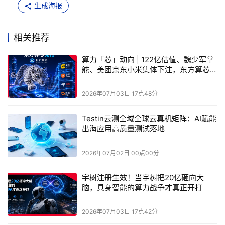
生成海报
混合物理真机架构，保障测试结果真实性
2.
相关推荐
全部设备采用实体物理真机，而非虚拟模拟器，可完整
还原芯片、摄像头、定位、指纹等硬件传感器交互场景，针
算力「芯」动向 | 122亿估值、魏少军掌
舵、美团京东小米集体下注，东方算芯的
对金融支付、智能硬件联动等高精度测试场景，避免虚拟环
非CUDA赌局到底在赌什么
境带来的结果失真；支持批量设备并发执行，单任务可同时
2026年07月03日 17点48分
拉起上百台不同机型同步跑用例。
Testin云测全域全球云真机矩阵：AI赋能
二、
原生能力：
云测解决全球云真机自动化规
AI
Testin
出海应用高质量测试落地
模化痛点
2026年07月02日 00点00分
多数云真机平台仅提供远程设备操作，自动化脚本维护
宇树注册生效！当宇树把20亿砸向大
消耗大量人力，当用例规模突破千条后，误报率可超过
脑，具身智能的算力战争才真正开打
，缺陷定位耗时漫长。
30%
2026年07月03日 17点42分
云测为全球云真机配套自研
智能测试
Testin
TestinXAgent