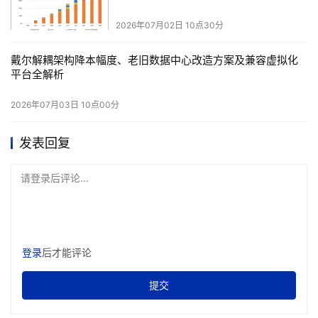
试为核心，打通跨地域移动应用全流程质量验证链路，为
全
2026年07月02日 10点30分
球企业提供兼顾覆盖、效率、合规与成本的一体化真机测试
解决方案。
戴尔解耦架构降本幅度、老旧数据中心改造方案及兼容虚拟化
平台全解析
本文来源于DOIT传媒，文章内容仅供参考，不构成投资建议。
2026年07月03日 10点00分
发表回复
请登录后评论...
登录
后才能评论
提交