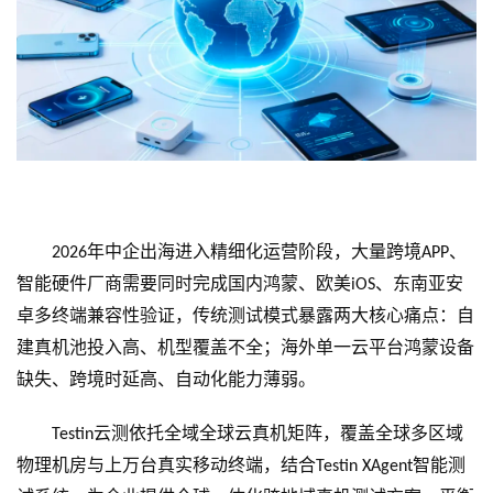
年中企出海进入精细化运营阶段，大量跨境
、
2026
APP
智能硬件厂商需要同时完成国内鸿蒙、欧美
、东南亚安
iOS
卓多终端兼容性验证，传统测试模式暴露两大核心痛点：自
建真机池投入高、机型覆盖不全；海外单一云平台鸿蒙设备
缺失、跨境时延高、自动化能力薄弱。
云测依托全域全球云真机矩阵，覆盖全球多区域
Testin
物理机房与上万台真实移动终端，结合
智能测
Testin
XAgent