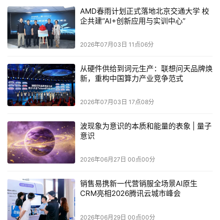
引擎，搭载
视觉识别能力：
AI
AMD春雨计划正式落地北京交通大学 校
企共建“AI+创新应用与实训中心”
自动录制跨机型通用测试脚本，页面小幅
调整无需
-
UI
完整重写用例；
2026年07月03日 11点06分
从硬件供给到词元生产：联想问天品牌焕
批量执行完成后自动聚类失败用例，区分网络波动、
-
新，重构中国算力产业竞争范式
机型适配、程序缺陷三类问题，减少人工筛查时间；
2026年07月03日 17点08分
全量测试数据生成标准化可视化报告，包含多机型性
-
能、兼容性、崩溃日志完整记录，可无缝对接企业内部
波现象为意识的本质和能量的表象 | 量子
研发流水线。
意识
CI/CD
某头部跨境零售企业接入
云测全球云真机方案
2026年06月27日 00点00分
Testin
后，
国际
版本全机型回归测试周期从
天缩短至半天，测试
7
销售易携新一代营销服全场景AI原生
人力投入下降超五成。
CRM亮相2026腾讯云城市峰会
三、
云测全球云真机两种部署模式适配不同合规
Testin
2026年06月29日 00点00分