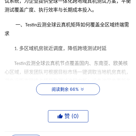
试系统，为企业提供
全球一体化跨地域真机测试方案，平衡
测试覆盖广度、执行效率与长期成本投入。
一、
云测全球云真机矩阵如何覆盖全区域终端需
Testin
求
多区域机房就近调度，降低跨境测试时延
1.
云测全球云真机节点覆盖国内、东南亚、欧美核
Testin
心区域，研发团队可根据目标市场一键调取当地机房真机，
避免远距离网络卡顿导致测试流程中断；设备池同步更新各
阅读剩余 66%
品牌旗舰、入门低端、折叠屏、鸿蒙
全系列机型，新机
Next
上市后快速完成入库适配，解决
全球机型漏测问题。
不同于仅覆盖单一海外生态的服务商，
云测设备
Testin
赞 (
0
)
库同时兼容国产鸿蒙设备与海外定制安卓系统，适配同时布
局国内与海外市场的复合型企业需求。