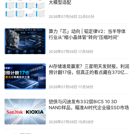
大模型适配
2026年07月06日 22点00分
算力「芯」动向 | 韬定律V2：当半导体
行业从“缩小晶体管”转向“压缩时间”
2026年07月06日 17点59分
AI存储谁是赢家？三星明天发财报，利润
预计翻17倍，但真正的看点藏在370亿美
元的代工订单里
2026年07月06日 17点56分
铠侠与闪迪发布332层BiCS 10 3D
NAND样品，瞄准AI时代企业级SSD市场
2026年07月06日 15点08分