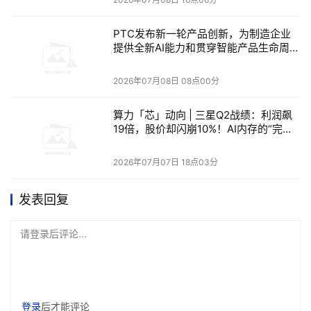
这种有节制的诚实，反而比全面领先的宣传更有说服力
。
PTC发布新一轮产品创新，为制造企业
因为它暗示了一个更深层的问题。
提供全新AI能力和贯穿智能产品生命周期
的互联工具
当模型的能力差距在缩小，而成本差距在扩大时，“最
2026年07月08日 08点00分
强”是否还是企业选型的唯一标准？
算力「芯」动向 | 三星Q2战绩：利润飙
Grok 4.5最被忽略的创新，藏在它的训练哲学里。
19倍，股价却闪崩10%！AI内存的“完美
定价”陷阱与产业链脆弱性
xAI在官方页面上用了一个很少见的表述
逐词智能
。
2026年07月07日 18点03分
这不是营销话术，而是对训练目标的根本性重新定义
。
发表回复
传统的大模型训练追求的是“说对”，Grok 4.5追求的是
说对
请登录后评论...
且少说
。
4.2倍
的token效率差距意味着，完成同样的编程任务，
Grok 4.5只需要竞品四分之一的“话”。
登录
后才能评论