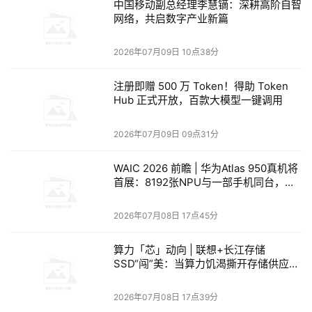
显落后于Fable 5的70%和GPT-5.5 xhigh的67%；
中国移动副总经理李慧镝：深耕高阶自智
网络，共启数字产业新篇
2026年07月09日 10点38分
注册即赠 500 万 Token！得助 Token
Hub 正式开放，百款大模型一键调用
在
SWE Bench Pro
上，它以
64.7%排在Fable max的
2026年07月09日 09点31分
80.4%和Opus 4.8 max的69.2%之后。
WAIC 2026 前瞻 | 华为Atlas 950真机将
首展：8192张NPU与一部手机同台，算
力正在经历一场“位置革命”
2026年07月08日 17点45分
算力「芯」动向 | 联想+长江存储
这种有赢有输的分布，恰恰是Grok 4.5最真实的画像。
SSD“闯”美：当算力饥渴撕开存储供应链
的裂缝
xAI没有挑选最漂亮的数字做通稿，而是把全部五张图并列
2026年07月08日 17点39分
展示。