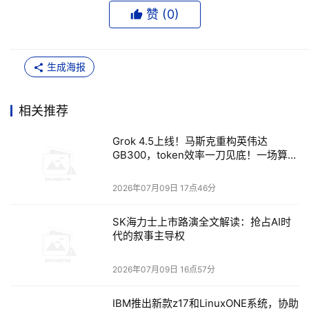
赞 (
0
)
01
基准图上的诚实曲线与
逐词智能
生成海报
Grok 4.5的基准分布呈现出一种罕见的诚实。
相关推荐
测试数据
Grok 4.5上线！马斯克重构英伟达
在需要长程推理和持续执行的
GB300，token效率一刀见底！一场算力
SWE Marathon
上，它
以
革命，正把英伟达帝国暗渡向裸机时代
29.0%的通过率
领先于Opus 4.8 max的2
6.0%和Fable
2026年07月09日 17点46分
max的24.0%；
SK海力士上市路演全文解读：抢占AI时
代的叙事主导权
2026年07月09日 16点57分
IBM推出新款z17和LinuxONE系统，协助