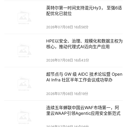
英特尔第一时间支持混元Hy3， 至强6适
独立评测机构Artificial Analysis给出的Intellige
nce Index
配优化已就位
评分是54分，排名第四，落后于Fable 5的60分、Opus
4.8的56分和GPT-5.5的55分。
2026年07月08日 16点56分
但在
Coding Agent Index
上，Grok 4.5拿到76分，与
HPE以安全、治理、规模化和数据主权为
GPT-5.5在Codex中的表现大致持平。
核心，推动代理式AI迈向生产应用
在
τ³-Banking
任务上，它以33%超过GPT-5.5 xhigh的
2026年07月08日 16点43分
31%。
超节点与 GW 级 AIDC 技术论坛暨 Open
这些数字说明一件事——
AI Infra 社区半年工作会议成功举办
Grok 4.5不是来碾压一切
的。
2026年07月08日 16点19分
它的定位是
高效的前沿模型
，在特定类型的长程agentic任
连续五年蝉联中国云WAF市场第一，阿
务和终端操作场景中表现突出，而在某些深度推理基准上
里云WAAP引领Agentic应用安全新范式
仍有差距。
2026年07月08日 16点06分