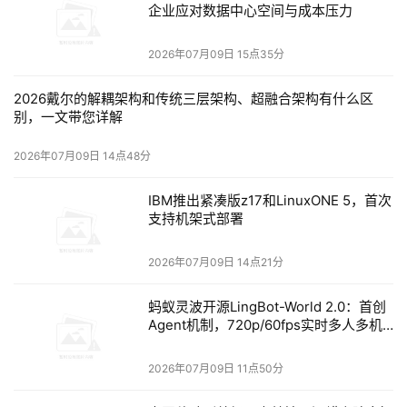
在
Terminal Bench 2.1
上，它以
83.3
%与GPT-5.5 xhigh
企业应对数据中心空间与成本压力
的83
.4%几乎持平，仅落后Fable max的84.3%不到一个百
分点。
2026年07月09日 15点35分
2026戴尔的解耦架构和传统三层架构、超融合架构有什么区
别，一文带您详解
2026年07月09日 14点48分
IBM推出紧凑版z17和LinuxONE 5，首次
但在
DeepSWE 1.0
上，它
以62.0%排在Fable max的
支持机架式部署
66.1%和GPT-5.5 xhigh的64.31%之后；
2026年07月09日 14点21分
蚂蚁灵波开源LingBot-World 2.0：首创
Agent机制，720p/60fps实时多人多机
交互
2026年07月09日 11点50分
在
DeepSWE 1.1的mini-swe-agent测试
中，它以
53%明