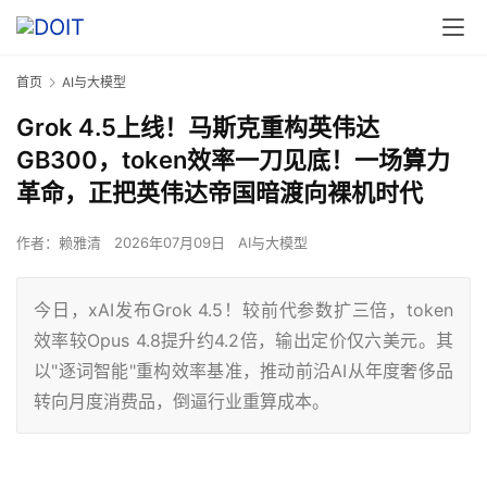
首页
AI与大模型
Grok 4.5上线！马斯克重构英伟达
GB300，token效率一刀见底！一场算力
革命，正把英伟达帝国暗渡向裸机时代
作者：
赖雅清
2026年07月09日
AI与大模型
今日，xAI发布Grok 4.5！较前代参数扩三倍，token
效率较Opus 4.8提升约4.2倍，输出定价仅六美元。其
以"逐词智能"重构效率基准，推动前沿AI从年度奢侈品
转向月度消费品，倒逼行业重算成本。