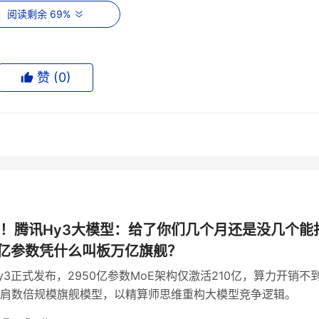
阅读剩余 69%
级节奏
赞 (
0
)
为计，涵盖数据准备、预训练、后训练与强化学习多个阶段。
没有按部就班地闭关打磨，而是将其直接推入元宝、WorkBudd
量的检验。
聚成具体的优化清单，后训练数据的质量与多样性被扩充，强化
！腾讯Hy3大模型：给了你们几个月还是没几个能
0亿参数凭什么叫板万亿旗舰？
y3正式发布，2950亿参数MoE架构仅激活210亿，算力开销不
肩数倍规模旗舰模型，以精算师思维重构大模型竞争逻辑。