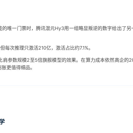
能的唯一门票时，腾讯混元Hy3用一组略显叛逆的数字给出了另
但每次推理只激活210亿，激活占比约7.1%。
肩参数规模2至5倍旗舰模型的效果。在算力成本依然高企的20
膨胀更值得细品。
学