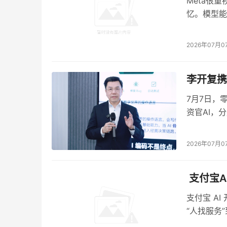
04
Meta很
忆。模型能
定价即战略，算力成本的透明化革命
2026年07月0
Hy3的定价策略同样藏着算力视角的巧思。
输入1元/百万Tokens、输出4元/百万Tokens、
李开复携
可精确预算的生产要素。
7月7日，
缓存命中价格低至0.25元，意味着系统在重复查
资官AI，
协同优化的工程支撑。
善中最关键
理。
2026年07月0
对比行业内动辄数元甚至数十元每百万Token
定义为水电煤般的基础设施。
​ 支付
当企业可以把AI调用成本精确核算进项目预算时
支付宝 A
“人找服务