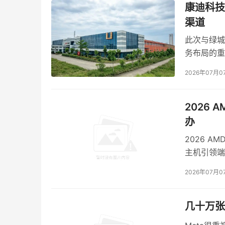
康迪科技
线，API同步上线腾讯云TokenHub并面向OpenRo
渠道
此次与绿城
务布局的重
是新能源交
2026年07月0
更关键的是其配套Agent工具生态已接入腾讯文
盖办公协同、知识管理、内容生产等多场景。
2026
此时再看
256K的上下文窗口
，它承载的不再是
办
跟踪。
2026 
Hy3的定位正在从回答问题的百科全书，转变为
主机引领端
当模型能力以
Agent任务解决率90%
作为度量标
术、行业智
2026年07月0
体主机市场
几十万张