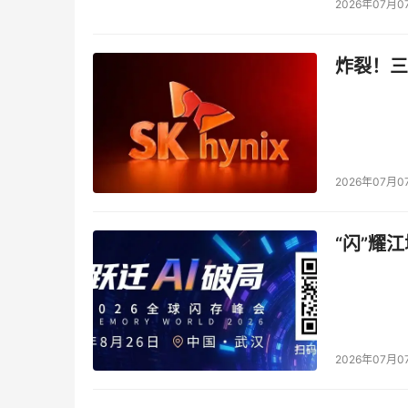
2026年07月0
这种边训边用的Co-design模式，让模型迭
一个值得玩味的细节是，针对preview阶段暴
炸裂！三
至5.4%
。
在
Agent任务解决率跃升至90%
的背后，是模型
2026年07月0
03
“闪”耀
Agent时代的底座，从聊天工具到数
如果只看参数卡片，Hy3很容易被归类为又一款
2026年07月0
但腾讯的野心显然不止于对话。
正式版发布的同时，Hy3已全面接入WorkBuddy