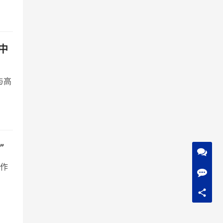
中
的技
迭代
与高
精打
，而
参照
”
更作