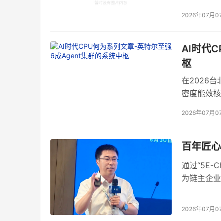
CONCLUSION
2026年07月0
结语
AI时代
Hy3的正式亮相，标志着腾讯混元完成了从面
枢
术展品，而是50多个产品真实调用的模型底座。
速度与商业落地能力为核心指标的务实路线，反
在2026
密度能效核
大模型的竞争正在进入下半场，胜负手或许不再
细算，以及从发布到落地之间那两个月的工业级
2026年07月0
在于它能在多少真实工位上稳定输出
时，Hy3
系。
百年匠心
通过“5E-
为链主企业
扫描下方二维码 关注我们
2026年07月0