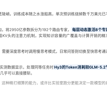
还陡峭，训练成本随之水涨船高，单次预训练烧掉数千万美元已
，将2950亿参数拆分为192个路由专家，
每层动态激活8个专
8组KV头的注意力机制，实现知识容量的广覆盖与计算开销的精
，需要深度思考时调用慢思考模式，日常问答则切换至快思考通
y的实测数据显示，处理同等任务时
Hy3的Token消耗较GLM-5.
几乎可以直接腰斩。
下，这种精打细算的能力，或许比实验室跑分更能决定一款模型的