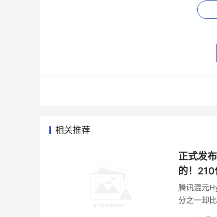
02
从炼丹到流水线，两个月迭代的工业
传统大模型的版本迭代周期通常以半年甚至一年
Hy3 preview于4月23日开源后，腾讯
CodeBuddy、ima等50多个业务线接受真实流
相关推荐
两个月内，全球开发者与内部产品团队的反馈汇
算力规模同步扩大，最终催生7月6日的正式版。
正式发布
的！21
腾讯混元H
分之一却比