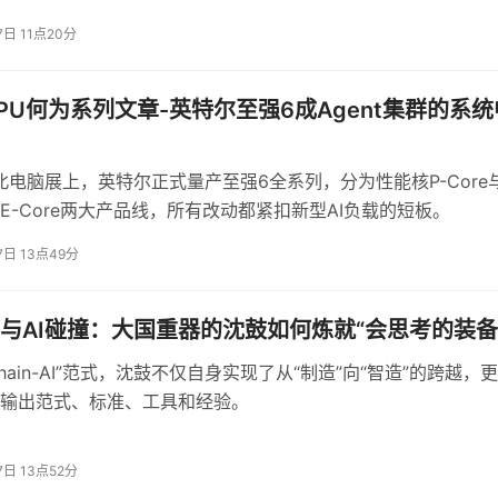
7日 11点20分
CPU何为系列文章-英特尔至强6成Agent集群的系统
子工程到底层基础设施的身份转换。它不再是需要业务线配合打榜
在参数军备竞赛日益白热化的2026年，这种以算力效率、产品
而呈现出更强的穿透力。
台北电脑展上，英特尔正式量产至强6全系列，分为性能核P-Core
E-Core两大产品线，所有改动都紧扣新型AI负载的短板。
是训练集群里闪烁的GPU数量，而是推理账单上小数点后几位的
迭代速度。当行业终于意识到，
模型的终极价值不在于它有多大
7日 13点49分
这套反内卷的瘦身方法论，可能会成为更多从业者重新校准航向的
与AI碰撞：大国重器的沈鼓如何炼就“会思考的装备
Chain-AI”范式，沈鼓不仅自身实现了从“制造”向“智造”的跨越，
·END·
输出范式、标准、工具和经验。
7日 13点52分