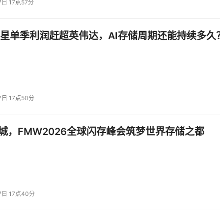
7日 17点57分
代从学术机构的炼丹术转变为互联网工业的流水线作业。
露的幻觉问题，团队做了细粒度检测与训练约束，
最终幻觉率下降
星单季利润赶超英伟达，AI存储周期还能持续多久
可靠性的实质性提升，而非简单的功能堆砌。
7日 17点50分
江城，FMW2026全球闪存峰会筑梦世界存储之都
字员工
更强的语言模型。
7日 17点40分
桌面智能体、CodeBuddy编程助手、元宝C端应用及Marvis等