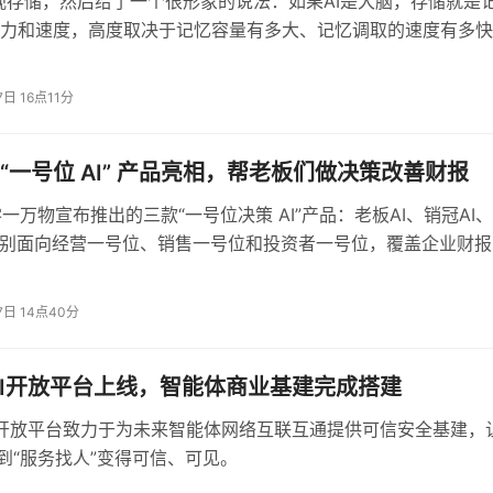
重视存储，然后给了一个很形象的说法：如果AI是大脑，存储就是
力和速度，高度取决于记忆容量有多大、记忆调取的速度有多快
7日 16点11分
缓存命中仅0.25元/百万Tokens
，这套价格体系将推理成本拆
“一号位 AI” 产品亮相，帮老板们做决策改善财报
零一万物宣布推出的三款“一号位决策 AI”产品：老板AI、销冠AI
询场景下可以通过KV Cache复用大幅降低算力浪费，这背后是
分别面向经营一号位、销售一号位和投资者一号位，覆盖企业财报
的三类决策场景：经营质量提升、收入增长确定性和资本质量管
7日 14点40分
s的定价，Hy3的报价并非简单的价格战，而是将大模型从奢侈品
宝AI开放平台上线，智能体商业基建完成搭建
，技术采纳的门槛才真正意义上被拆除。
I 开放平台致力于为未来智能体网络互联互通提供可信安全基建，
”到“服务找人”变得可信、可见。