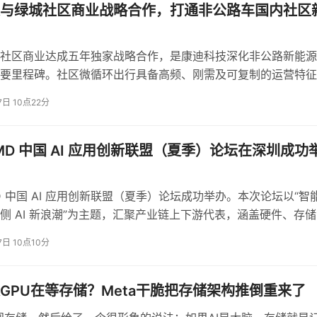
与绿城社区商业战略合作，打通非公路车国内社区
uter、Hermes、Kilo等海外平台开放。
社区商业达成五年独家战略合作，是康迪科技深化非公路新能源
要里程碑。社区微循环出行具备高频、刚需及可复制的运营特征
通应用的重要增量场景。
7日 10点22分
档、腾讯会议、腾讯地图、ima、QQ浏览器等多款核心产品能力
 AMD 中国 AI 应用创新联盟（夏季）论坛在深圳成功
更长的聊天历史，而是复杂工作流中的多步骤任务记忆与跨工具
AMD 中国 AI 应用创新联盟（夏季）论坛成功举办。本次论坛以“智
调度工具链的项目经理。
侧 AI 新浪潮”为主题，汇聚产业链上下游代表，涵盖硬件、存
准时，竞争的维度已从谁更聪明转向谁更能办成事。
能体解决方案、开发者生态等多个领域和产业专家，共同围绕智
7日 10点10分
趋势、端侧 AI 技术演进、行业应用落地与生态协同展开深入交
GPU在等存储？Meta干脆把存储架构推倒重来了