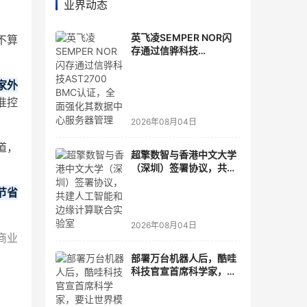
业界动态
英飞凌SEMPER NOR闪
不算
存通过信骅科技
AST2700 BMC认证，全
面强化其数据中心服务器
家外
管理
准控
2026年08月04日
道，
超擎数智与香港中文大学
（深圳）签署协议，共建
人工智能和边缘计算联合
2节省
实验室
2026年08月04日
商业
部署万台机器人后，酷哇
科技官宣首席科学家，要
让世界模型交付生产力