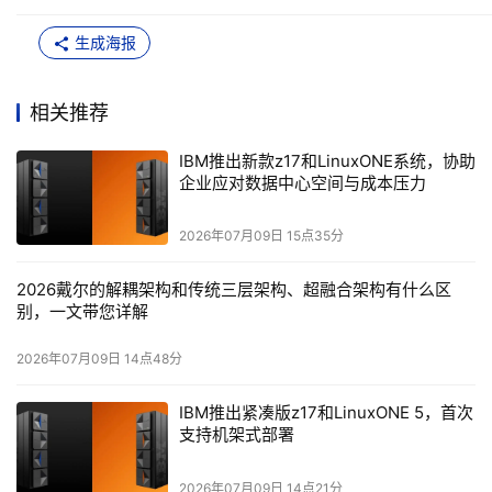
施。企业可借助IBM z17和LinuxONE 5机架式及单机柜系
统应对这些挑战，并根据现实需求对数据中心的空间进行优
生成海报
化。
IBM Z和LinuxONE总经理Tom McPherson
表示："关键任
相关推荐
务工作负载的数量正以惊人速度增长，迫使企业在性能、AI
IBM推出新款z17和LinuxONE系统，协助
集成和基础设施占地之间做出艰难抉择。借助全新的IBM Z
企业应对数据中心空间与成本压力
和IBM LinuxONE系统，企业可以将工作负载部署在最合适
的地方，同时受益于更多新兴技术。"
2026年07月09日 15点35分
专为数据中心灵活性打造的全新系统
2026戴尔的解耦架构和传统三层架构、超融合架构有什么区
别，一文带您详解
全新的IBM z17和IBM LinuxONE 5机型配置支持最多可容
纳82个核心、18 TB内存的两个处理器抽屉，与上一代相
2026年07月09日 14点48分
比，核心数量增加约20%，内存容量增加约12%。IBM z17 
IBM推出紧凑版z17和LinuxONE 5，首次
ME2的单处理器容量可提供全速IBM z/OS配置，其每个核
支持机架式部署
心的吞吐量比IBM z16 A02提高近10%（具体情况因工作负
载和配置不同将有所差异）²。
2026年07月09日 14点21分