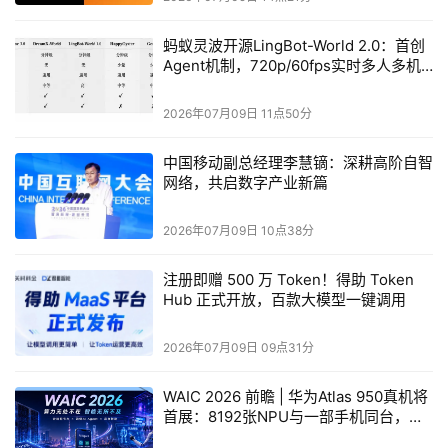
客户可以将IBM设备和非IBM设备灵活共置，以实现最适合
蚂蚁灵波开源LingBot-World 2.0：首创
其数据中心环境的安装配置。以下方案旨在帮助组织节省空
Agent机制，720p/60fps实时多人多机
交互
间、提高能效，并无缝集成到现有环境中：
2026年07月09日 11点50分
IBM z17单机柜
方案是一套完整封装的解决方案，包含
IBM机柜和智能配电单元（iPDUs），作为完整的封闭
中国移动副总经理李慧镝：深耕高阶自智
单元交付，开箱即用，并为客户新增了在机柜内共置其
网络，共启数字产业新篇
他技术的灵活性。
2026年07月09日 10点38分
IBM z17机架式
方案允许客户将IBM Z组件直接安装到
自有标准机架中，具备与其他技术共置的灵活性。
注册即赠 500 万 Token！得助 Token
Hub 正式开放，百款大模型一键调用
IBM LinuxONE Rockhopper 5
是一款可水平扩展、
2026年07月09日 09点31分
配备多抽屉的LinuxONE系统，专为高密度工作负载打
造，提供单机柜和机架式两种配置，且均具备片上AI加
WAIC 2026 前瞻 | 华为Atlas 950真机将
速、机密计算和后量子加密能力。
首展：8192张NPU与一部手机同台，算
力正在经历一场“位置革命”