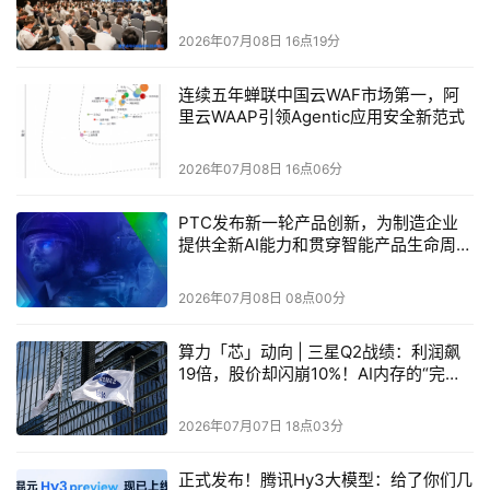
取更大价值。
2026年07月08日 16点19分
IBM Infrastructure Management for Z and
LinuxONE
将预置、配置和运维整合在一起。企业可利
连续五年蝉联中国云WAF市场第一，阿
用Terraform和广泛采用的基础设施即代码
里云WAAP引领Agentic应用安全新范式
（Infrastructure-as-Code）来实现基础设施的自动化
2026年07月08日 16点06分
部署，并通过统一用户界面协调配置，提供简单的可视
化I/O拓扑和配置，同时降低所需的专家支持需求。
PTC发布新一轮产品创新，为制造企业
提供全新AI能力和贯穿智能产品生命周期
IBM COBOL Elevate for z/OS
旨在简化在IBM z17上
的互联工具
运行的COBOL应用现代化，并优化其性能，帮助客户
2026年07月08日 08点00分
在不无需重写代码或具备专业技能的情况下，从所依赖
的应用中获得更大价值。该功能预计于2026年9月18
算力「芯」动向 | 三星Q2战绩：利润飙
19倍，股价却闪崩10%！AI内存的“完美
日上线。
定价”陷阱与产业链脆弱性
2026年07月07日 18点03分
后量子加密安全（post-quantum cryptography
security）
现已成为z17和LinuxONE Rockhopper 5
正式发布！腾讯Hy3大模型：给了你们几