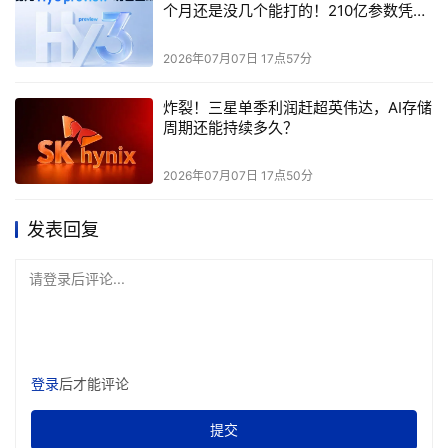
系统的标准配置，采用后量子加密、机密计算和企业级
个月还是没几个能打的！210亿参数凭什
机密管理等技术。
么叫板万亿旗舰？
2026年07月07日 17点57分
全新推出的
IBM
Crypto
Discovery & Inventory
功能
旨在简化安全运维，为安全团队提供企业范围内加密态
炸裂！三星单季利润赶超英伟达，AI存储
周期还能持续多久？
势的统一视图，并提供端到端可视性，为后量子时代标
准做好准备。
2026年07月07日 17点50分
发表回复
本文来源于DOIT传媒，文章内容仅供参考，不构成投资建议。
请登录后评论...
登录
后才能评论
提交