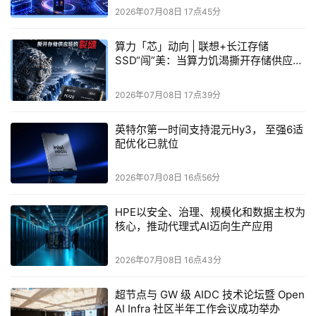
IBM LinuxONE Rockhopper 5机架式和Express方案
2026年07月08日 17点45分
以紧凑的18U配置提供企业级Linux平台、机密计算和
片上AI加速。该方案专为支持较小规模工作负载的企业
算力「芯」动向 | 联想+长江存储
SSD“闯”美：当算力饥渴撕开存储供应链
打造，提供经济高效的入门级选择，并可根据业务增长
的裂缝
进行扩展，同时兼顾安全、弹性和高性能。
2026年07月08日 17点39分
英特尔第一时间支持混元Hy3， 至强6适
与去年发布的其他IBM z17和LinuxONE 5产品组合一样，
配优化已就位
单机柜和机架式系统均采用IBM Telum® II处理器、Red 
Hat OpenShift AI和IBM Spyre™加速器，可提供先进的多
2026年07月08日 16点56分
模型AI推理能力，可基于实时交易执行预测性AI和生成式AI
等任务。
HPE以安全、治理、规模化和数据主权为
核心，推动代理式AI迈向生产应用
最大化核心业务价值
2026年07月08日 16点43分
基于IBM Z和IBM LinuxONE系统的灵活性，IBM宣布推出全
新的软件和管理功能，旨在帮助客户简化基础设施运维、降
超节点与 GW 级 AIDC 技术论坛暨 Open
AI Infra 社区半年工作会议成功举办
低平台运行的技能门槛，并从支撑现有业务的工作负载中获