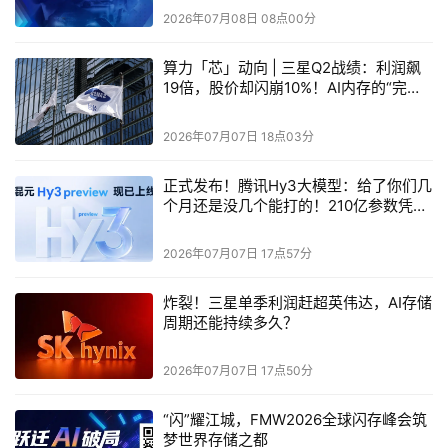
2026年07月08日 08点00分
一个统一的软件编排平台，结合了戴尔行业领先的基础架构
与先进自动化技术，可简化IT运营。通过整合安全的零接触
算力「芯」动向 | 三星Q2战绩：利润飙
部署、集中化资产管理、Dell AIOps以及全端自动化等核心
19倍，股价却闪崩10%！AI内存的“完美
定价”陷阱与产业链脆弱性
能力，DAP有效简化工作流程并加速创新。
2026年07月07日 18点03分
其次，DAP实现了从“手动配置”到“一键部署”的跨越。 DAP
平台提供一系列经过预验证、覆盖主流云平台（如VMware 
正式发布！腾讯Hy3大模型：给了你们几
个月还是没几个能打的！210亿参数凭什
vSphere、Red Hat等）的架构部署蓝图。企业可以通过
么叫板万亿旗舰？
DAP目录轻松获取经领先软件合作伙伴验证的蓝图，以比人
2026年07月07日 17点57分
工流程少90%的步骤快速部署私有云堆栈，仅需2.5小时即
可完成工作负载就绪的集群，且全程无需人工操作。这种能
炸裂！三星单季利润赶超英伟达，AI存储
周期还能持续多久？
力将传统需数周完成的“手工作坊”式部署压缩至数小时，在
确保环境一致性、可靠性的同时，大幅缩短业务上线周期。
2026年07月07日 17点50分
再次，DAP实现了从“初始部署”到“全生命周期”的自动化。 
“闪”耀江城，FMW2026全球闪存峰会筑
DAP平台的作用不止于部署，更实现了从“零接触”自动化初
梦世界存储之都