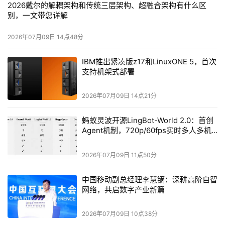
2026戴尔的解耦架构和传统三层架构、超融合架构有什么区
想要开发新应用时，就会面临兼容更多虚拟化、容器化平台
别，一文带您详解
等复杂问题。超融合的计算与存储资源强绑定导致扩容只能
整体升级，大量资源被闲置浪费，同时深度绑定单一软件生
2026年07月09日 14点48分
态，让企业切换技术路线的成本居高不下。
IBM推出紧凑版z17和LinuxONE 5，首次
支持机架式部署
2026年07月09日 14点21分
蚂蚁灵波开源LingBot-World 2.0：首创
Agent机制，720p/60fps实时多人多机
交互
2026年07月09日 11点50分
中国移动副总经理李慧镝：深耕高阶自智
网络，共启数字产业新篇
正是基于上述痛点，戴尔科技提出解耦架构，既保留了三层
架构的开放性和灵活性，同时也借鉴了超融合的统一管理能
2026年07月09日 10点38分
力，结合了前两个架构的主要优点。解耦架构将计算、存