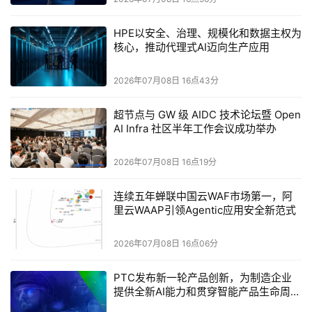
如果说解耦架构释放了资源独立扩展的灵活性，那么Dell 
Automation Platform（DAP）则是将这种灵活性转化为稳
HPE以安全、治理、规模化和数据主权为
核心，推动代理式AI迈向生产应用
定、可持续运营优势的关键赋能平台。
解耦架构在资源独立、敏捷运维与成本优化上优势显著，但
2026年07月08日 16点43分
它也带来了新的管理难题：当计算、存储、GPU等资源池可
超节点与 GW 级 AIDC 技术论坛暨 Open
独立扩展后，如何避免它们重回“烟囱式”孤岛，确保整体效
AI Infra 社区半年工作会议成功举办
率与可控性？答案正是“强管控”——唯有通过统一的智能管
控平台，才能将解耦架构释放的灵活性转化为稳定、可持续
2026年07月08日 16点19分
的运营优势。DAP正是为解决“解耦后的管控”这一核心矛盾
连续五年蝉联中国云WAF市场第一，阿
而生。
里云WAAP引领Agentic应用安全新范式
首先，DAP是连接硬件灵活性与业务价值的“智慧中枢”。 在
2026年07月08日 16点06分
戴尔科技的体系设计中，DAP承担着连接基础设施与业务价
值的“智慧中枢”角色——它不仅是实现自动化管理的工具，
PTC发布新一轮产品创新，为制造企业
更是将解耦带来的架构弹性转化为可持续、可管控、可优化
提供全新AI能力和贯穿智能产品生命周期
的互联工具
的运营能力的关键赋能平台。Dell Automation Platform是