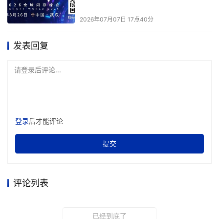
始配置（Day 0），到日常监控、弹性扩容、策略优化
（Day 1/Day 2），直至最终资源回收的全流程自动化。这
2026年07月07日 17点40分
些功能涵盖完整生命周期管理、原生ITSM整合与多系统存
储管理能力。这显著降低了运维复杂度与人为错误风险，使
发表回复
数据中心团队能够聚焦于更高价值的业务创新。
请登录后评论...
最后，DAP以开放架构赋予企业持续演进的可能。 DAP具
备开放架构与高度弹性，既支持通过标准化模板快速构建环
境，也允许企业在统一编排的资源池中灵活集成开源工具与
登录
后才能评论
自研系统。企业可以延用既有的云操作系统授权，并使用熟
悉的管理工具（如vCenter与OpenShift主控台），在无需
提交
重新训练的情况下，持续维持作业的连贯性与效率。Dell 
Private Cloud无缝集成博通（VMware）、Nutanix、Red 
Hat的云软件。这种“架构即运营”的设计理念，赋予企业更
评论列表
强的环境适应能力和持续演进可能。
已经到底了