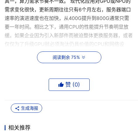
其一，算力需求节奏不一致。 现代化应用对GPU或NPU的
需求变化很快，更新周期往往只有6个月左右，服务器端口
速率的演进速度也在加快，从400G提升到800G通常只需
要一年时间。相比之下，通用CPU的性能提升节奏明显放
缓。如果企业因为引入新部件而被迫整体更换服务器，或者
仅仅为了升级GPU就必须淘汰仍具价值的CPU和网络设
施，整体拥有成本将迅速上升。
阅读剩余 75%
其二，业务系统之间的集成断层。 企业往往同时运行两类
负载：一类是基于上一代硬件和虚拟化架构的传统ERP、
赞 (
0
)
CRM系统；另一类是基于容器和微服务架构的现代化应
用。由于两类系统在基础设施层面缺乏统一设计，新旧架构
之间容易形成集成断层，增加系统整合和运维的复杂度。
生成海报
其三，超融合架构的厂商绑定风险。 超融合架构当年出现
是为了简化IT运维，但在当前环境下已暴露出厂商绑定的弊
相关推荐
端。每一家超融合架构厂商都有其独特的虚拟化软件，企业