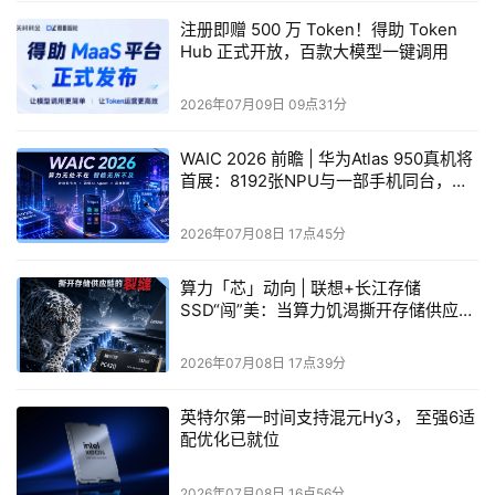
储、网络硬件资源拆分，进行独立扩展与池化管理。戴尔科
注册即赠 500 万 Token！得助 Token
技集团大中华区信息基础架构解决方案事业部企业技术战略
Hub 正式开放，百款大模型一键调用
总监许良谋形象地解释道：“戴尔科技的解耦式架构核心在
2026年07月09日 09点31分
于不把计算、存储、网络绑成僵硬整体，而是让它们在逻辑
上松绑，像乐高积木一样按业务需求灵活组合、独立扩
WAIC 2026 前瞻 | 华为Atlas 950真机将
展。”
首展：8192张NPU与一部手机同台，算
力正在经历一场“位置革命”
这一架构设计使企业能够按需升级单一资源池，无需连带更
2026年07月08日 17点45分
换其他组件。其核心目标是在硬件持续替换的过程中，让平
台在逻辑层面保持一致，使业务始终运行在同一套系统之
算力「芯」动向 | 联想+长江存储
SSD“闯”美：当算力饥渴撕开存储供应链
上，而不必反复迁移。
的裂缝
2026年07月08日 17点39分
英特尔第一时间支持混元Hy3， 至强6适
二、DAP在解耦架构中起什么作用：从“解耦”到“可控”的关
配优化已就位
键一跃
2026年07月08日 16点56分