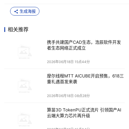
与产业应用落地，为国产工业软件生态繁荣发展注入新动
生成海报
能。
秉持连接、赋能、共生共创理念，共建工业软件新生态
相关推荐
携手共建国产CAD生态，浩辰软件开发
浩辰软件总经理陆翔着重阐释了生态建设的战略价值。他指
者生态网络正式成立
出，生态已然成为当下工业软件行业生存与发展的关键，企
业唯有秉持开放理念、联动产业链各方，携手客户、伙伴共
2026年06月18日 15点44分
生共创，才能实现持续发展，推动行业加速前行。依托“连
摩尔线程MTT AICUBE开启预售，618三
接、赋能、共生共创”的核心生态策略，浩辰软件现已集聚
重礼遇首发来袭
750
530
余家全球合作伙伴，落地
余个行业解决方案，未来
还将持续提供政策、接口与技术支持，携手伙伴共拓市场。
2026年06月18日 08点28分
经过多年耕耘，从底层芯片、操作系统，到上层整机、各类
算苗3D TokenPU正式流片 引领国产AI
行业应用，浩辰软件搭建起了一个真正“全栈式”的兼容体
云端大算力芯片再升级
系，在电力、水利、交通、勘测、信创等诸多国计民生的关