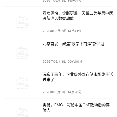
2026年06月18日 15点04分
键领域走在前列，为推动国产工业软件生态建设做出了积极
贡献。
看病更快、诊断更准，天翼云为基层中医
医院注入数智动能
2026年06月18日 14点41分
GDN
生态及技术合作伙伴全景图
北京首发：聚焦“数字下南洋”新命题
2026年06月16日 00点00分
沉寂了两年，企业级外部存储市场终于活
过来了
本文来源于DOIT传媒，文章内容仅供参考，不构成投资建议。
2026年06月18日 14点20分
再见，EMC：写给中国CoE散场后的存
储人