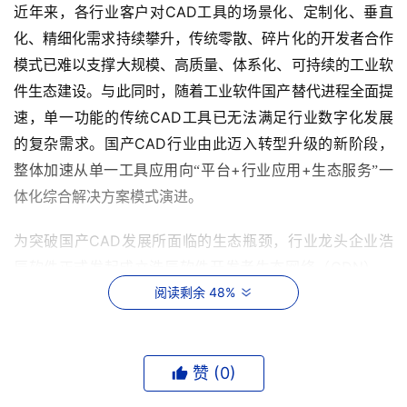
CAD
近年来，各行业客户对
工具的场景化、定制化、垂直
化、精细化需求持续攀升，传统零散、碎片化的开发者合作
模式已难以支撑大规模、高质量、体系化、可持续的工业软
件生态建设。与此同时，随着工业软件国产替代进程全面提
CAD
速，单一功能的传统
工具已无法满足行业数字化发展
CAD
的复杂需求。国产
行业由此迈入转型升级的新阶段，
+
+
整体加速从单一工具应用向“平台
行业应用
生态服务”一
体化综合解决方案模式演进。
CAD
为突破国产
发展所面临的生态瓶颈，行业龙头企业浩
GDN
辰软件正式发起成立浩辰软件开发者生态网络（
）。
GDN
阅读剩余 48%
旨在打通技术研发、产品适配、市场推广与商务合作
的全链路协同体系，汇聚全球开发者创新力量，构建良性循
16
环的产业生态。峰会现场，
家企业成员代表共同启动成立
GDN
赞 (
0
)
仪式。未来，
将携手更多生态及技术合作伙伴，共建
CAD
开放协同、互利共赢的创新生态，加速国产
技术创新