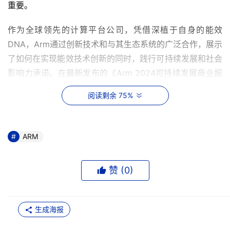
重要。
作为全球领先的计算平台公司，凭借深植于自身的能效
DNA，Arm通过创新技术和与其生态系统的广泛合作，展示
了如何在实现能效技术创新的同时，践行可持续发展和社会
影响力承诺。在最新发布的《Arm 2024可持续发展商业报
告》中，Arm以有力的数据和案例展示了其在提升能源效
阅读剩余 75%
率、减少温室气体排放、推动社会福祉等方面的出色表现。
Arm计算平台：性能与能效的卓越结合
ARM
面对全球对数据计算需求的增加及日益复杂的工作负载，
Arm的解决方案在提供市场领先性能的同时，也将降低能耗
赞 (
0
)
作为优先考量。作为全球最为广泛且高效的计算平台，以
Arm v9架构为代表的Arm技术，通过创新设计大幅度提升
了能源效率，从而在技术进步与环境责任之间找到了珍贵的
生成海报
平衡。