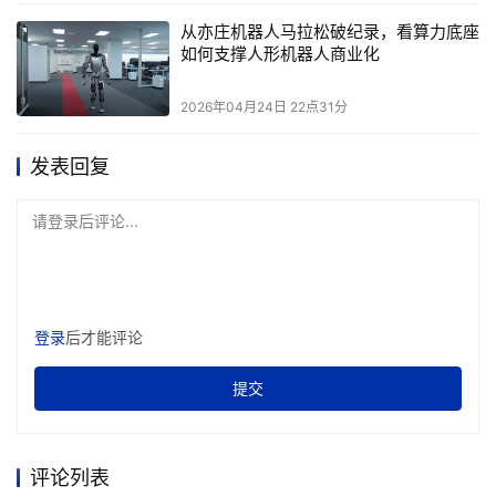
题的重要力量。Arm始终秉持着“科技向善”的理念，通过与
从亦庄机器人马拉松破纪录，看算力底座
全球生态系统合作伙伴的共同努力，积极推动技术在社会福
如何支撑人形机器人商业化
祉方面的应用：
2026年04月24日 22点31分
社会影响力与创新项目的广泛成效：自2015年以来，Arm
携手合作伙伴共同开展社会影响力和创新项目，相关成果已
发表回复
经直接惠及610万人​，而通过与合作伙伴更广泛地参与Arm
所支持的社会影响力和创新项目，相关成果间接触及3,290
请登录后评论...
万人，其促成的技术创新更是触及8.188亿人。这也表明，
只有通过合作和技术驱动，才能在全球范围内实现真正有意
义和持久的社会进步。
登录
后才能评论
数字鸿沟的缩小与教育公平的加速推进：Arm与联合国儿童
基金会（UNICEF）自2015年起合作，通过多个创新项目帮
提交
助贫困和边缘化地区的儿童接入数字资源。例如，Arm支持
了UNICEF的全球学习创新中心，该项目帮助改善了全球贫
评论列表
困地区儿童的教育资源可及性​。在非洲，Arm资助的无人机