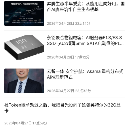
昇腾生态半年蜕变：从能用走向好用，国
此外，秉持公司可持续发展的使命与理念，Arm员工也与公
产AI底座筑牢自主生态根基
司携手并进，在ESG实践上相向而行，共同推动社会与环境
的正向变革。在2024财年期间，Arm的员工为慈善机构和
2026年04月28日 22点14分
非盈利组织累计服务1万小时。通过以上实际行动，Arm展
永铭聚合物钽电容：AI服务器E1.S/E3.S
示了如何利用自身的技术和团队优势为全球社会带来正向改
SSD与U.2超薄5mm SATA启动盘的PLP
变。这不仅提升了公司声誉，也为整个行业提供了可持续发
电容选型分析
展与社会责任相结合的范例。
2026年04月28日 17点12分
生态协作：推动科技向善，增进社会福祉
云智一体 安全护航：Akamai重构分布式
AI推理新范式
Arm持续投资于由超过2000万名软件开发者所组成的生态
2026年04月27日 23点33分
系统，使我们能够更快地为更广泛的软件优化Arm平台，而
这意味着更多的设备、行业和用例可以享受到在Arm平台上
被Token账单劝退之后，我把目光投向了这张英特尔的32G显
运行的能效优势、卓越性能以及加速开发的助益。
卡
此外，技术不仅仅是驱动创新的工具，还是解决全球社会问
2026年04月27日 17点59分