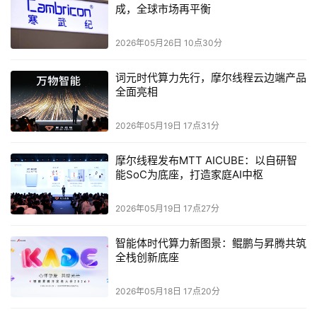
成，全球市场再平衡
77%，这种大幅度的减排成果正是得益于公司多方面的努
力。
2026年05月26日 10点30分
Arm成功实现了100%可再生电力使用，通过将所有运营场
词元时代算力先行，摩尔线程云边端产品
所的电力完全转向可再生能源，确保了能源消耗的碳中和​。
全面亮相
这一举措大幅降低了公司的碳足迹，并成为Arm环境战略一
2026年05月19日 17点31分
大核心。与此同时，2024财年办公区域用电量也实现了
19%的减少，超额实现原定的8%中期目标。
摩尔线程发布MTT AICUBE：以自研智
能SoC为底座，打造家庭AI中枢
不仅在自身运营上取得进展，Arm还积极推动其供应链的绿
色转型。为了更好地实现2030年的净零目标，Arm与其供
2026年05月19日 17点27分
应链紧密合作，要求其顶级供应商在减少自身碳排放方面采
取积极行动。报告指出，通过这一合作，Arm的供应链碳排
智能体时代算力新图景：鲲鹏与昇腾共筑
全栈创新底座
放绝对量目标为到2030年减少42%。目前，这一策略已经
展现出显著成效，为公司全面实现净零排放奠定了坚实基础​
2026年05月18日 17点20分
。