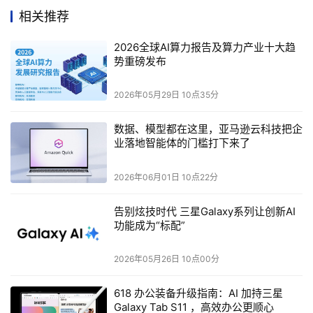
相关推荐
以基于Arm架构的AWS Graviton 3所取得的显著减排成效
为例，在Arm与亚马逊云科技（AWS）的合作中，Arm v9
2026全球AI算力报告及算力产业十大趋
势重磅发布
架构在处理复杂AI工作负载时表现出色，尤其是在数据密集
型任务中能够显著减少功耗。与非Graviton处理器相比，在
2026年05月29日 10点35分
Graviton 3在运行Arm特定工作负载时，碳强度降低了68%​
。如此不仅提高了数据中心的能效，还展示了技术如何在云
数据、模型都在这里，亚马逊云科技把企
计算和大规模数据处理领域引领绿色转型。
业落地智能体的门槛打下来了
再以倚天710为例，据阿里云2022年云栖大会上披露的数
2026年06月01日 10点22分
据，倚天710可以在CPU负载30%的情况下，每vCPU功耗
告别炫技时代 三星Galaxy系列让创新AI
比x86降低6倍，整机功耗降低60%以上。碳排放也等比降
功能成为“标配”
低。全国IDC年耗电量约2000多亿度，相当于两个三峡大
坝的发电量，采用倚天实例进行替换，可以省下一整个三峡
2026年05月26日 10点00分
的电量。
618 办公装备升级指南：AI 加持三星
此外，Arm v9架构的独特之处在于其极高的可扩展性，使
Galaxy Tab S11 ，高效办公更顺心