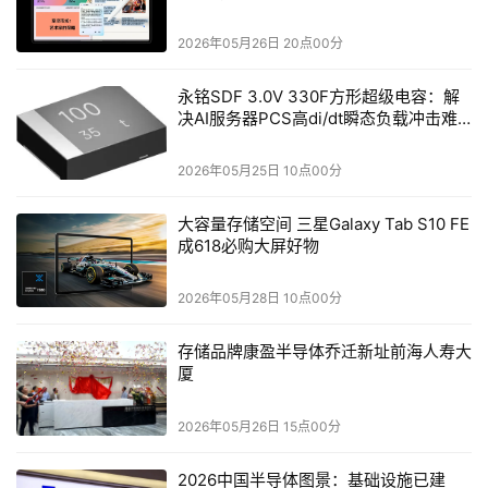
得它能够广泛应用于从智能终端设备到大型数据中心的各种
2026年05月26日 20点00分
计算场景。这种架构不仅满足了当前技术需求，还为未来更
大规模的计算任务提供了基础，为绿色计算开辟了新道路。
永铭SDF 3.0V 330F方形超级电容：解
决AI服务器PCS高di/dt瞬态负载冲击难
从在边缘设备上运行工作负载的小型传感器，到用于训练大
题
型语言模型（LLM）的复杂工作负载的大型服务器，Arm 
2026年05月25日 10点00分
CPU正在从根本上推动AI变革，并处在未来几十年将不断壮
大容量存储空间 三星Galaxy Tab S10 FE
大的AI生态系统的核心。通过在性能和能效之间的完美平
成618必购大屏好物
衡，Arm正在为整个行业树立一个更环保、更高效的技术标
准，助力实现全球能源的可持续使用。
2026年05月28日 10点00分
使命驱动：实现2030年净零排放目标
存储品牌康盈半导体乔迁新址前海人寿大
厦
气候变化对全球社会和经济构成了前所未有的挑战。面对这
一严峻形势，Arm制定了到2030年实现净零排放的目标，
2026年05月26日 15点00分
并在2024财年取得了显著的进展。根据报告，与2020财年
2026中国半导体图景：基础设施已建
基准相比，Arm在2024财年的温室气体排放量减少了