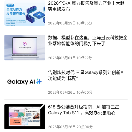
代到生成式AI时代的演进，当前正稳步迈向智能体与具身智
2026全球AI算力报告及算力产业十大趋
势重磅发布
能时代。为支撑人工智能的发展需求，算力生态的核心环节
—芯片、整机与计算集群均实现性能的全面升级。芯片算力
2026年05月29日 10点35分
由TFLOPS量级提升至数十PFLOPS，整机部署形态从单机
八卡演进为千卡级超节点架构，计算集群规模从千卡集群拓
数据、模型都在这里，亚马逊云科技把企
业落地智能体的门槛打下来了
展至数十万卡集群，集群功耗从千瓦级提升到吉瓦级。
2026年06月01日 10点22分
告别炫技时代 三星Galaxy系列让创新AI
功能成为“标配”
在数据准备阶段、模型训练阶段、模型推理阶段的各环节均
2026年05月26日 10点00分
产生算力消耗，各阶段算力消耗的量级差异明显。在模型预
训练阶段，超大规模的模型预训练需要多达万卡级算力支
618 办公装备升级指南：AI 加持三星
撑；模型推理阶段超大规模模型需要千卡算力；数据准备阶
Galaxy Tab S11 ，高效办公更顺心
段算力需求相对较低，需要数十到数百卡算力规模。
2026年05月26日 20点00分