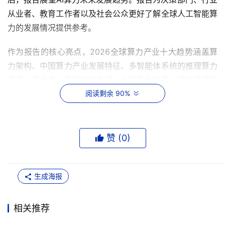
从业者、教育工作者以及社会公众更好了解全球人工智能算
力的发展情况提供参考。
作为报告的核心亮点，2026全球算力产业十大趋势涵盖算
力架构、中国算力产业发展特征、多智能体系统的推理算力
需求、算力中心能源供给方式、太空算力趋势、词元经济学
等方面，描绘未来算力产业的发展图景。
阅读剩余 90%
2026全球算力产业十大趋势
赞 (
0
)
生成海报
2026全球AI算力发展研究报告
相关推荐
近年来，人工智能实现跨越式发展，先后完成从深度学习时