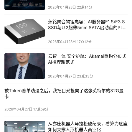
2026年04月28日 22点14分
永铭聚合物钽电容：AI服务器E1.S/E3.S
SSD与U.2超薄5mm SATA启动盘的PLP
电容选型分析
2026年04月28日 17点12分
云智一体 安全护航：Akamai重构分布式
AI推理新范式
在算力中心架构中，Scale Up与Scale Out分别从硬件升级
与节点扩张两个维度，构成支撑算力系统能力的核心机制。
2026年04月27日 23点33分
Scale Up（纵向扩展）通过提升单节点的硬件配置（如
CPU、GPU、内存等）增强单台设备的系统能力，以高效
被Token账单劝退之后，我把目光投向了这张英特尔的32G显
率处理复杂任务，追求极致性能；Scale Out（横向扩展）
卡
是通过增加节点来分担负载，本质上是用多台设备分担任
2026年04月27日 17点59分
务，其核心价值在于提供扩展空间和高可用性。
从亦庄机器人马拉松破纪录，看算力底座
如何支撑人形机器人商业化