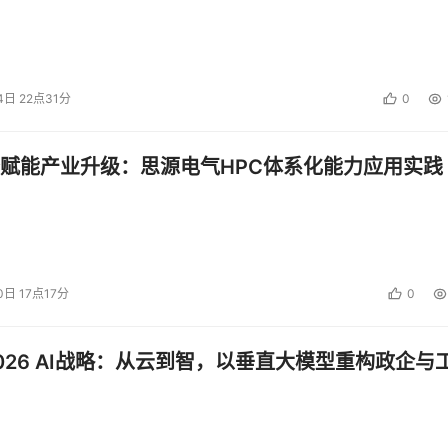
4日 22点31分
0
赋能产业升级：思源电气HPC体系化能力应用实践
0日 17点17分
0
026 AI战略：从云到智，以垂直大模型重构政企与