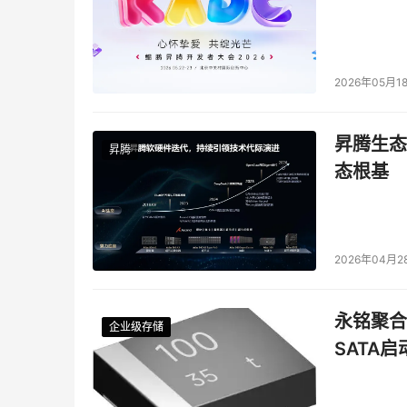
2026年05月1
昇腾生态
昇腾
态根基
2026年04月2
永铭聚合物
企业级存储
企业级存储
企业级存储
企业级存储
SATA