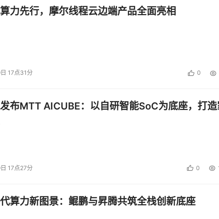
算力先行，摩尔线程云边端产品全面亮相
9日 17点31分
0
发布MTT AICUBE：以自研智能SoC为底座，打造
9日 17点27分
0
代算力新图景：鲲鹏与昇腾共筑全栈创新底座