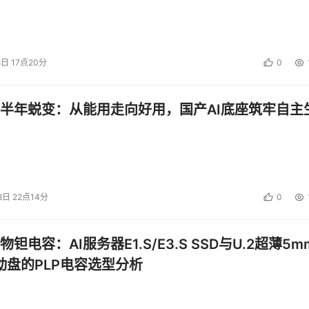
8日 17点20分
0
半年蜕变：从能用走向好用，国产AI底座筑牢自主
8日 22点14分
0
钽电容：AI服务器E1.S/E3.S SSD与U.2超薄5m
启动盘的PLP电容选型分析