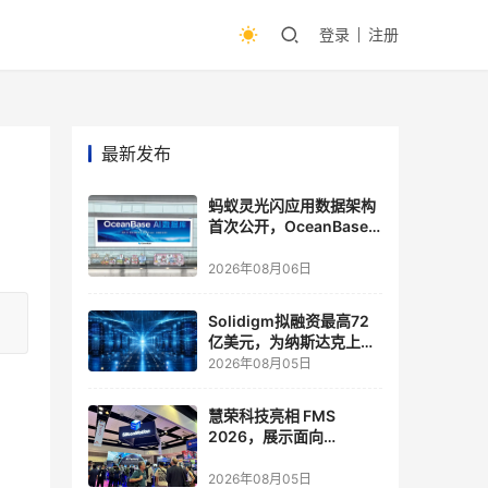
登录
注册
最新发布
蚂蚁灵光闪应用数据架构
首次公开，OceanBase
披露关键实践
2026年08月06日
Solidigm拟融资最高72
亿美元，为纳斯达克上市
做准备
2026年08月05日
慧荣科技亮相 FMS
2026，展示面向
Agentic AI 应用的新一代
存储方案
2026年08月05日