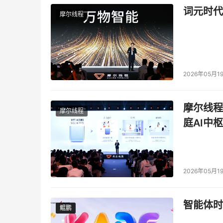
词元时代
摩尔线程
2026年05月1
摩尔线程
摩尔线程
庭AI中枢
2026年05月1
智能体时
鲲鹏
鲲鹏