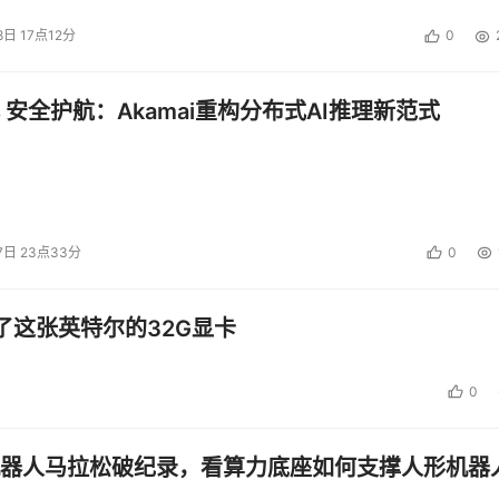
8日 17点12分
0
 安全护航：Akamai重构分布式AI推理新范式
7日 23点33分
0
了这张英特尔的32G显卡
0
器人马拉松破纪录，看算力底座如何支撑人形机器