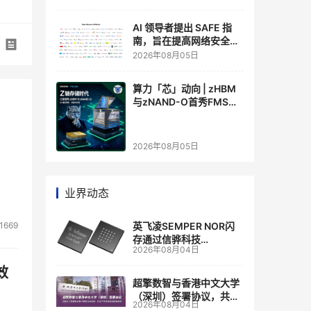
AI 领导者提出 SAFE 指
南，旨在提高网络安全透
明度
2026年08月05日
算力「芯」动向 | zHBM
与zNAND-O首秀FMS
2026 ：三星把HBM叠上
GPU头顶，内存战争换了
个维度，z轴算盘的魅力
2026年08月05日
在哪？
业界动态
英飞凌SEMPER NOR闪
1669
存通过信骅科技
2026年08月04日
AST2700 BMC认证，全
面强化其数据中心服务器
效
管理
超擎数智与香港中文大学
（深圳）签署协议，共建
2026年08月04日
人工智能和边缘计算联合