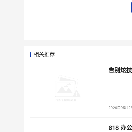
缓存：256MB。
    外形尺寸
标准4U机架式机箱。
长470mm。
重10公斤。
相关推荐
 使用环境
告别炫技
温度：0-40℃
湿度：10-90%
操作系统
2026年05月2
    独立
618 办