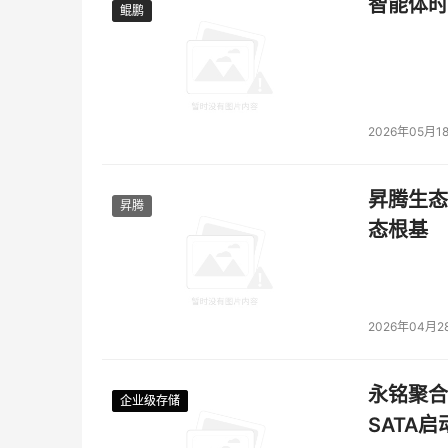
智能体时
鲲鹏
鲲鹏
2026年05月1
昇腾生态
昇腾
态根基
2026年04月2
永铭聚合物
企业级存储
企业级存储
企业级存储
企业级存储
SATA