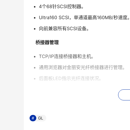
4个68针SCSI控制器。
Ultra160 SCSI，单通道最高160MB/秒速度
向前兼容所有SCSI设备。
桥接器管理
TCP/IP连接桥接器和主机。
通用浏览器对金丽安光纤桥接器进行管理。
后面板LED指示光纤连接状况。
环境和系统规格
 系统规格
GL
CPU频率：2.4G或更高。