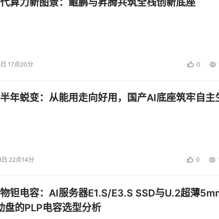
代算力新图景：鲲鹏与昇腾共筑全栈创新底座
8日 17点20分
0
半年蜕变：从能用走向好用，国产AI底座筑牢自主
8日 22点14分
0
钽电容：AI服务器E1.S/E3.S SSD与U.2超薄5m
启动盘的PLP电容选型分析