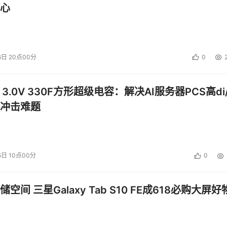
投资建议。
心
6日 20点00分
0
 3.0V 330F方形超级电容：解决AI服务器PCS高di/
冲击难题
5日 10点00分
0
空间 三星Galaxy Tab S10 FE成618必购大屏好