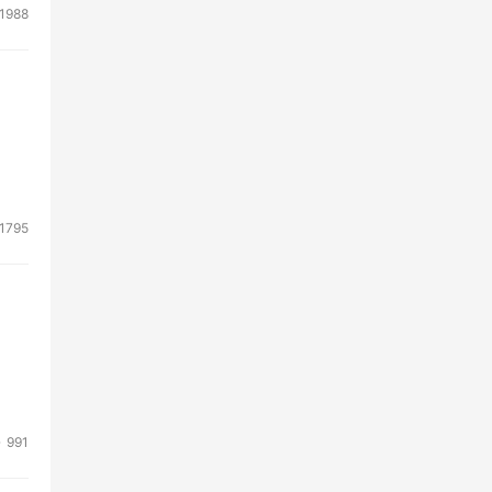
1988
1795
991