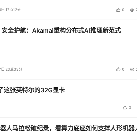
8日 17点12分
0
 安全护航：Akamai重构分布式AI推理新范式
7日 23点33分
0
了这张英特尔的32G显卡
0
器人马拉松破纪录，看算力底座如何支撑人形机器