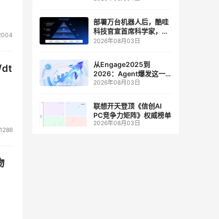
人工智能和边缘计算联合
实验室
部署万台机器人后，酷哇
科技官宣首席科学家，要
2004
让世界模型交付生产力
2026年08月03日
从Engage2025到
dt
2026：Agent爆发这一
2026年08月03日
年，AI CRM 走到哪了
联想开天登顶《信创AI
PC竞争力矩阵》权威榜单
2026年08月03日
1286
物