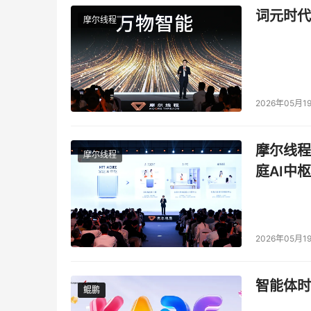
词元时代
摩尔线程
2026年05月1
摩尔线程
摩尔线程
庭AI中枢
2026年05月1
智能体时
鲲鹏
鲲鹏