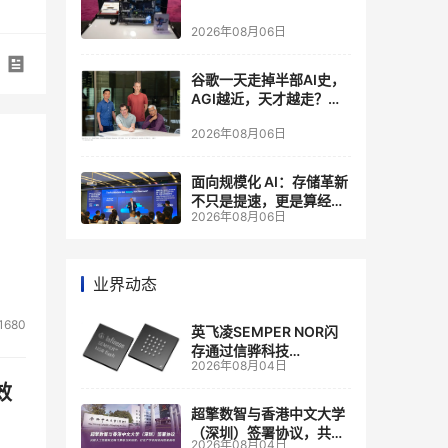
2026年08月06日
谷歌一天走掉半部AI史，
AGI越近，天才越走？大
厂的组织模式，正在拖住
2026年08月06日
自己的研发节奏
面向规模化 AI：存储革新
不只是提速，更是算经济
2026年08月06日
账
业界动态
1680
英飞凌SEMPER NOR闪
存通过信骅科技
2026年08月04日
AST2700 BMC认证，全
面强化其数据中心服务器
效
管理
超擎数智与香港中文大学
（深圳）签署协议，共建
2026年08月04日