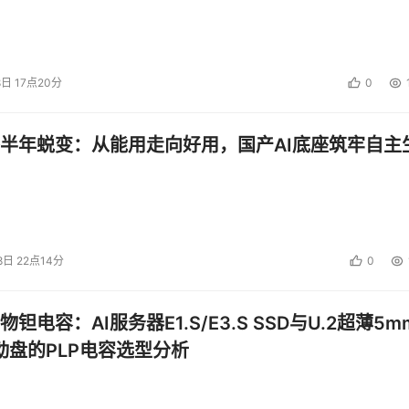
8日 17点20分
0
半年蜕变：从能用走向好用，国产AI底座筑牢自主
8日 22点14分
0
钽电容：AI服务器E1.S/E3.S SSD与U.2超薄5m
启动盘的PLP电容选型分析