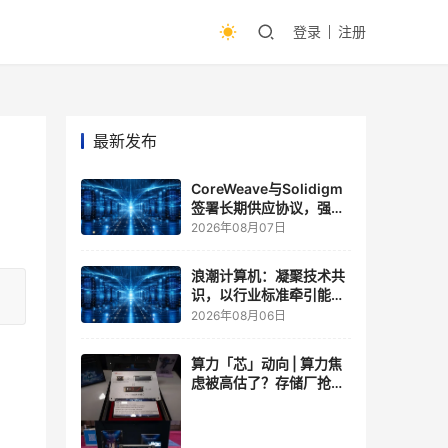
登录
注册
最新发布
CoreWeave与Solidigm
签署长期供应协议，强化
一体化人工智能云平台
2026年08月07日
浪潮计算机：凝聚技术共
识，以行业标准牵引能力
跃升
2026年08月06日
算力「芯」动向 | 算力焦
虑被高估了？存储厂抢了
算力厂的戏，江波龙FMS
现场改写端侧AI规则