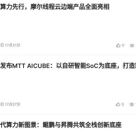
算力先行，摩尔线程云边端产品全面亮相
9日 17点31分
0
发布MTT AICUBE：以自研智能SoC为底座，打造
9日 17点27分
0
代算力新图景：鲲鹏与昇腾共筑全栈创新底座