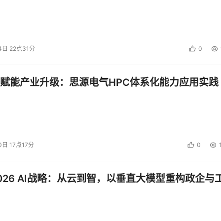
4日 22点31分
0
赋能产业升级：思源电气HPC体系化能力应用实践
0日 17点17分
0
026 AI战略：从云到智，以垂直大模型重构政企与