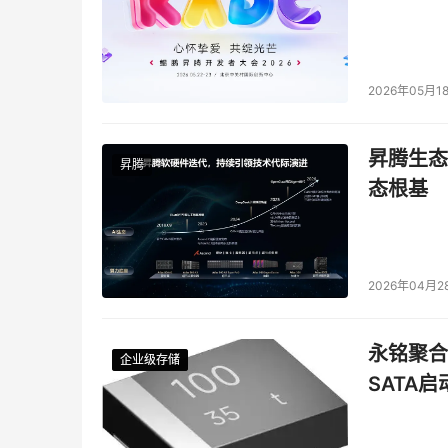
2026年05月1
昇腾生态
昇腾
态根基
2026年04月2
永铭聚合物
企业级存储
企业级存储
企业级存储
企业级存储
SATA