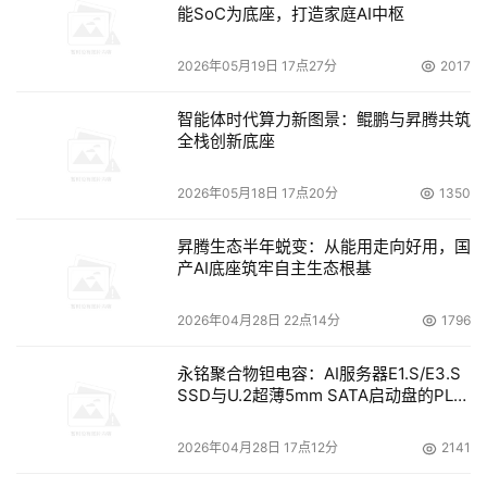
AI驱动漏洞挖掘让0day漏洞常态化，等待补丁、依赖补丁
能SoC为底座，打造家庭AI中枢
的安全思路已不可靠。未来安全的核心是：不依赖补丁、不
2026年05月19日 17点27分
2017
依赖已知特征，在运行中直接阻断攻击。运行时防护将从
“可选项”变成企业安全的“底线能力”。
智能体时代算力新图景：鲲鹏与昇腾共筑
全栈创新底座
4、AI越自主，安全越要前置
2026年05月18日 17点20分
1350
智能代理越普及，越需要“算力与安全一体化”。只提供算力
不提供安全，会成为黑客的“跳板”；只做安全不贴近算力，
昇腾生态半年蜕变：从能用走向好用，国
无法实现低延迟防御。AI时代的安全，本质是算力与防护的
产AI底座筑牢自主生态根基
协同进化。
2026年04月28日 22点14分
1796
结语
永铭聚合物钽电容：AI服务器E1.S/E3.S
SSD与U.2超薄5mm SATA启动盘的PLP
Claude托管代理等AI代理技术的普及，推动数字世界进入
电容选型分析
智能自主执行新阶段，也倒逼安全与算力架构全面升级。AI
2026年04月28日 17点12分
2141
代理时代并非安全危机，而是防御体系进化的契机。