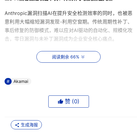
Anthropic漏洞扫描AI在提升安全检测效率的同时，也被恶
意利用大幅缩短漏洞发现-利用空窗期。传统周期性补丁、
事后修复的防御模式，难以应对AI驱动的自动化、规模化攻
击，零日漏洞与未补丁漏洞成为企业安全核心痛点。
阅读剩余 66%
Akamai北亚区技术总监 刘烨
Akamai
Akamai北亚区技术总监刘烨指出，这一趋势恰恰强化了
Akamai运行时保护的核心价值。依托全球网络规模与实时
威胁数据，Akamai的爬虫管理、API安全、DDoS防护等能
赞 (
0
)
力，可无视漏洞是否已知、有无补丁，在攻击发生时实现实
时拦截，构建“不依赖补丁”的主动防御体系，应对AI自动化
生成海报
攻击的核心关键。