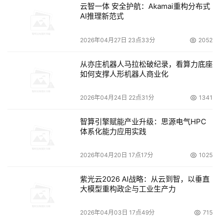
云智一体 安全护航：Akamai重构分布式
Akamai凭借分布式推理云与实时运行时防护，既为AI代理
AI推理新范式
提供高效算力支撑，又构建抵御AI黑客的坚固屏障，验证了
“智能越自主，安全越关键”的行业逻辑。未来，随着AI代理
2026年04月27日 23点33分
2052
深度融入各行业，以分布式算力+实时防护为核心的防御范
从亦庄机器人马拉松破纪录，看算力底座
式，将成为企业应对AI安全挑战、释放智能生产力的必选路
如何支撑人形机器人商业化
径。
2026年04月24日 22点31分
1341
本文来源于DOIT传媒，文章内容仅供参考，不构成投资建议。
智算引擎赋能产业升级：思源电气HPC
体系化能力应用实践
2026年04月20日 17点17分
1025
紫光云2026 AI战略：从云到智，以垂直
大模型重构政企与工业生产力
2026年04月03日 17点49分
715