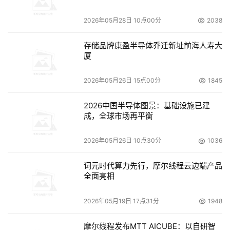
2026年05月28日 10点00分
2038
1、AI代理不是“工具”，而是新的攻击面与算力载体
存储品牌康盈半导体乔迁新址前海人寿大
Claude托管代理这类产品让AI具备“行动权”，意味着攻击可
厦
自动化、规模化、无人值守发起。企业不再只防“人”，而是
要防“AI对AI”的高速对抗，传统边界防护、规则库更新速度
2026年05月26日 15点00分
1845
完全跟不上。
2026中国半导体图景：基础设施已建
成，全球市场再平衡
2、中心化安全已失效，边缘分布式防御成为必选项
AI推理与执行越靠近用户，风险就越下沉到边缘。只有把安
2026年05月26日 10点30分
1036
全能力部署在离攻击最近的地方，才能实现毫秒级拦截。谁
词元时代算力先行，摩尔线程云边端产品
掌握边缘分布式架构，谁就掌握AI安全主动权，这也是
全面亮相
Akamai分布式推理云的核心战略价值。
2026年05月19日 17点31分
1948
3、“补丁优先”将让位于“运行时免疫”
摩尔线程发布MTT AICUBE：以自研智