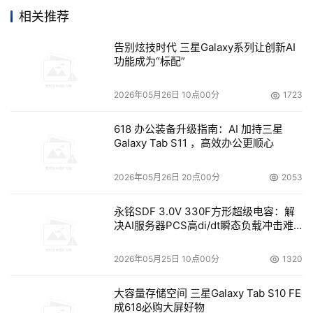
三、双轮驱动：算力支撑+安全防御，筑牢AI代理时代防线
相关推荐
面对Claude托管代理带来的技术变革与安全挑战，单一能
告别炫技时代 三星Galaxy系列让创新AI
力已无法满足需求。Akamai以分布式算力支撑+实时安全
功能成为“标配”
防御双轮驱动，为AI代理落地提供全维度保障：
2026年05月26日 10点00分
1723
算力层面：覆盖全球的边缘节点与弹性算力，适配AI代理分
618 办公装备升级指南：AI 加持三星
布式执行需求，降低推理延迟、优化成本，保障任务高效稳
Galaxy Tab S11 ，高效办公更顺心
定运行；
2026年05月26日 20点00分
2053
安全层面：以运行时防护为核心，整合多场景安全能力，实
时抵御AI驱动的漏洞利用、API攻击、流量洪水等威胁，填
永铭SDF 3.0V 330F方形超级电容：解
决AI服务器PCS高di/dt瞬态负载冲击难
补补丁空窗期安全缺口。
题
四、AI代理重塑安全格局，防御范式必须跃迁
2026年05月25日 10点00分
1320
行业正迎来一场由AI代理驱动的、不可逆的安全升级，其影
大容量存储空间 三星Galaxy Tab S10 FE
成618必购大屏好物
响远超单一工具或产品层面：