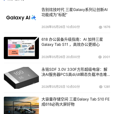
  系统规格
告别炫技时代 三星Galaxy系列让创新AI
功能成为“标配”
CPU频率：2.4G或更高。
2026年05月26日 10点00分
1676
缓存：256MB。
618 办公装备升级指南：AI 加持三星
  外形尺寸
Galaxy Tab S11 ，高效办公更顺心
标准4U机架式机箱。
2026年05月26日 20点00分
2001
长470mm。
永铭SDF 3.0V 330F方形超级电容：解
决AI服务器PCS高di/dt瞬态负载冲击难
重10公斤。
题
   使用环境
2026年05月25日 10点00分
1281
温度：0-40℃
大容量存储空间 三星Galaxy Tab S10 FE
成618必购大屏好物
湿度：10-90%