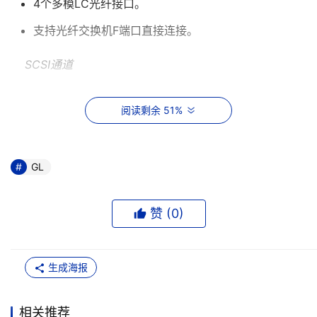
4个多模LC光纤接口。
支持光纤交换机F端口直接连接。
    SCSI通道
6个68针SCSI控制器。
阅读剩余 51%
Ultra160 SCSI，单通道最高160MB/秒速度。
向前兼容所有SCSI设备。
GL
 桥接器管理
赞 (
0
)
TCP/IP连接桥接器和主机。
通用浏览器对金丽安光纤桥接器进行管理。
生成海报
后面板LED指示光纤连接状况。
 环境和系统规格
相关推荐