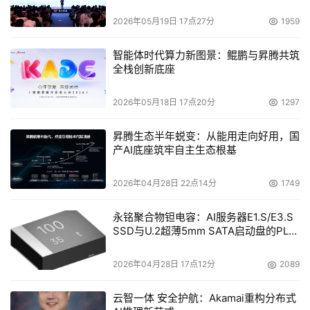
2026年05月19日 17点27分
1959
智能体时代算力新图景：鲲鹏与昇腾共筑
全栈创新底座
2026年05月18日 17点20分
1297
昇腾生态半年蜕变：从能用走向好用，国
产AI底座筑牢自主生态根基
2026年04月28日 22点14分
1749
永铭聚合物钽电容：AI服务器E1.S/E3.S
SSD与U.2超薄5mm SATA启动盘的PLP
电容选型分析
2026年04月28日 17点12分
2089
云智一体 安全护航：Akamai重构分布式