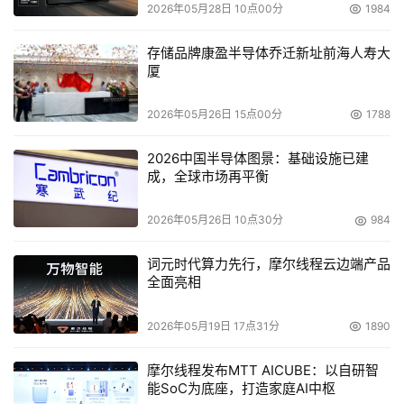
2026年05月28日 10点00分
1984
    操作系统
存储品牌康盈半导体乔迁新址前海人寿大
厦
    独立
2026年05月26日 15点00分
1788
2026中国半导体图景：基础设施已建
成，全球市场再平衡
2026年05月26日 10点30分
984
本文来源于DOIT传媒，文章内容仅供参考，不构成投资建议。
词元时代算力先行，摩尔线程云边端产品
全面亮相
2026年05月19日 17点31分
1890
摩尔线程发布MTT AICUBE：以自研智
能SoC为底座，打造家庭AI中枢