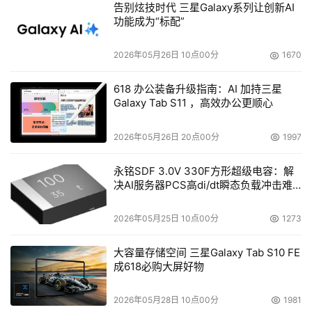
告别炫技时代 三星Galaxy系列让创新AI
80%提升至91%，审核效率提升近20%，审核成本降低约
功能成为“标配”
40%。
2026年05月26日 10点00分
1670
在智能匹配与用户标签场景，HOLLA Group借助Amazon 
Nova进行用户头像五官识别并生成分类标签，帮助系统更
618 办公装备升级指南：AI 加持三星
Galaxy Tab S11 ，高效办公更顺心
准确地完成用户画像构建与兴趣匹配，未成年人识别准确率
大幅提升50%。
2026年05月26日 20点00分
1997
在场景化审核上，为解决传统模型无法对复杂场景智能审核
永铭SDF 3.0V 330F方形超级电容：解
的问题，HOLLA Group应用Amazon Nova实现室内场
决AI服务器PCS高di/dt瞬态负载冲击难
景、姿态判别、床铺场景、学生学校环境等核心场景的识
题
别。凭借行业领先的性价比，Amazon Nova 不仅将 
2026年05月25日 10点00分
1273
HOLLA Group 审核需求的落实周期从月级大幅压缩至小时
大容量存储空间 三星Galaxy Tab S10 FE
级，还助力其降低约 40% 的成本。
成618必购大屏好物
此外，在AI翻译与用户体验优化上，HOLLA Group还基于
2026年05月28日 10点00分
1981
Amazon Bedrock和Amazon Nova构建实时语音翻译能