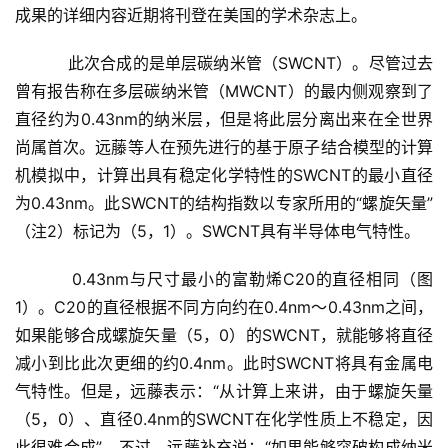
成果的详细内容近期将刊登在美国的学术杂志上。
    　　此次合成的是单层碳纳米管（SWCNT）。尽管过去
曾有报告称在多层碳纳米管（MWCNT）的最内侧观察到了
直径约为0.43nm的纳米层，但是将此层分离出来在全世界
尚属首次。远藤等人在预先进行的基于原子结合模型的计算
机模拟中，计算出具有稳定化学特性的SWCNT的最小直径
为0.43nm。此SWCNT的结构指数以专家所用的“螺旋矢量”
（注2）标记为（5，1）。SWCNT具有半导体电气特性。 
    　　0.43nm与尺寸最小的富勒烯C20的直径相同（图
1）。C20的直径根据不同方向约在0.4nm～0.43nm之间，
如果能够合成螺旋矢量（5，0）的SWCNT，就能够将直径
减小到比此次更细的约0.4nm。此时SWCNT将具有金属电
气特性。但是，远藤表示：“从计算上来讲，由于螺旋矢量
（5，0）、直径0.4nm的SWCNT在化学性质上不稳定，因
此很难合成”。不过，远藤补充说：“如果能够突破构成纳米