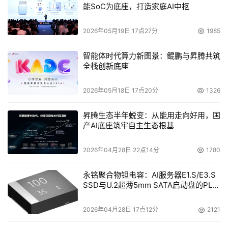
能SoC为底座，打造家庭AI中枢
2026年05月19日 17点27分
1985
智能体时代算力新图景：鲲鹏与昇腾共筑
全栈创新底座
2026年05月18日 17点20分
1326
昇腾生态半年蜕变：从能用走向好用，国
产AI底座筑牢自主生态根基
2026年04月28日 22点14分
1780
【图1】最小尺寸的富勒烯C20和螺旋指数（5，1）的碳纳
永铭聚合物钽电容：AI服务器E1.S/E3.S
SSD与U.2超薄5mm SATA启动盘的PLP
米管的计算机模拟比较图
电容选型分析
2026年04月28日 17点12分
2121