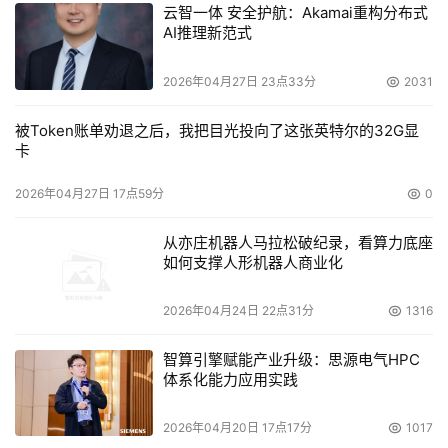
云智一体 安全护航：Akamai重构分布式
AI推理新范式
2026年04月27日 23点33分
2031
被Token账单劝退之后，我把目光投向了这张英特尔的32G显
卡
2026年04月27日 17点59分
0
从亦庄机器人马拉松破纪录，看算力底座
如何支撑人形机器人商业化
2026年04月24日 22点31分
1316
【图2】碳纳米管（紫色）由作为触媒的纳米粒子（红色）
生成的状态
智算引擎赋能产业升级：思源电气HPC
体系化能力应用实践
本文来源于DOIT传媒，文章内容仅供参考，不构成投资建议。
2026年04月20日 17点17分
1017