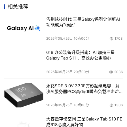
CNT的用途方面，过去希望将其作为提高复合材料强度的填
相关推荐
充物来使用，而此次合成的SWCNT因为能够成为结晶和分
子的一部分，而不是插入到材料中的异物，所以极有可能在
告别炫技时代 三星Galaxy系列让创新AI
各种领域得以广泛应用。（记者：黑川 卓） 
功能成为“标配”
    （注1）直径: 这里所说的直径是指van del Waals半径的
2026年05月26日 10点00分
1703
2倍 
618 办公装备升级指南：AI 加持三星
Galaxy Tab S11 ，高效办公更顺心
    （注2）螺旋指数: 别名为手征指数。就是指沿纵长方向
切开碳米管时，六元环方向相当于横向而产生的倾斜度。横
2026年05月26日 20点00分
2036
向5对纵向1的倾斜度以螺旋指数标记为（5，1）。（5，
0）表示没有倾斜。 
永铭SDF 3.0V 330F方形超级电容：解
决AI服务器PCS高di/dt瞬态负载冲击难
题
2026年05月25日 10点00分
1306
大容量存储空间 三星Galaxy Tab S10 FE
成618必购大屏好物