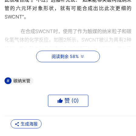
管的六元环对象形状，就有可能合成出比此次更细的
SWCNT”。 
    　　在合成SWCNT时，使用了作为触媒的纳米粒子和碳
化氢气体的化学反应。如图2所示，SWCNT被认为具有2种
结构：要么是由附着在底板上的触媒开始向上生长，要么是
由触媒起头，SWCNT朝着底板方向一边生长、触媒一边上
阅读剩余 58%
升。 
    　　远藤寄期望于此次合成的SWCNT具有各种各样的应
碳纳米管
用。完整的单结晶石墨其石墨层的层间距为0.3nm，而非单
结晶的普通石墨则为0.4～0.8nm。因此，也许能够在石墨
赞 (
0
)
层之间插入此次合成的SWCNT。 
    　　另外，尼龙等普通高分子的直径约为0.4nm。因此
生成海报
就有可能用SWCNT将各种不同的高分子相互接合起来。在