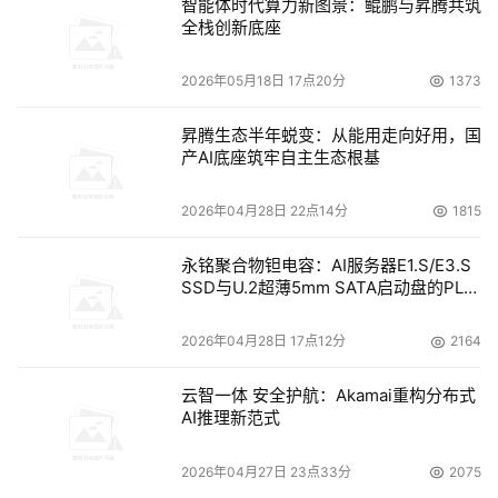
智能体时代算力新图景：鲲鹏与昇腾共筑
全栈创新底座
2026年05月18日 17点20分
1373
昇腾生态半年蜕变：从能用走向好用，国
产AI底座筑牢自主生态根基
2026年04月28日 22点14分
1815
永铭聚合物钽电容：AI服务器E1.S/E3.S
SSD与U.2超薄5mm SATA启动盘的PLP
电容选型分析
2026年04月28日 17点12分
2164
云智一体 安全护航：Akamai重构分布式
AI推理新范式
2026年04月27日 23点33分
2075