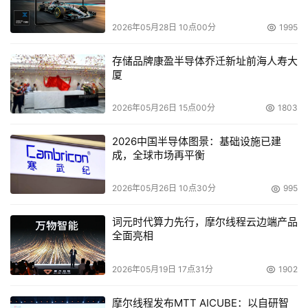
同的产品，克服这么多不同接口带来的困难。用户想要所有
的一切都能完美地配合，但是这一天的来临至少要等到
2026年05月28日 10点00分
1995
2004年或者2005年上半年。 
存储品牌康盈半导体乔迁新址前海人寿大
    记者：存储管理要在亚洲取得成功，最重要的因素是什
厦
么？ 
2026年05月26日 15点00分
1803
    Sargeant：主要的因素是标准的成熟以及厂家间的互操
2026中国半导体图景：基础设施已建
作性。 
成，全球市场再平衡
    存储网络产业公会（SNIA）在这方面的努力主要包括以
2026年05月26日 10点30分
995
下两点：存储管理计划（SMI）和通用信息模型（CIM）。
虽然最终的目标是为不同厂商产品间的互操作性提供标准，
词元时代算力先行，摩尔线程云边端产品
但是现在只有一些最基本的东西问世。这是一个漫长的前进
全面亮相
过程，可能需要几年的时间才能完成。 
2026年05月19日 17点31分
1902
    但是情况肯定是在不断改善的，因为很多厂商都支持这
摩尔线程发布MTT AICUBE：以自研智
些标准。不过他们现在还没有相关的产品，可能还要等6个