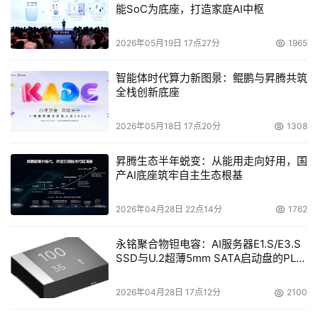
能SoC为底座，打造家庭AI中枢
月到一年的时间。 
2026年05月19日 17点27分
1965
    记者：就采用存储管理方案而言，亚太地区的哪些国家
走在前端？ 
智能体时代算力新图景：鲲鹏与昇腾共筑
全栈创新底座
    Sargeant：走在最前端的国家可能是韩国，澳大利亚和
新加坡，然后是台湾。中国、印度、越南和印度尼西亚等国
2026年05月18日 17点20分
1308
家仍然趋向采用以硬件为中心的策略，而在存储管理方面没
昇腾生态半年蜕变：从能用走向好用，国
有达到类似的水平。亚洲国家的趋势将仍然是从硬件供应商
产AI底座筑牢自主生态根基
那里购买存储管理产品。 
2026年04月28日 22点14分
1762
    记者：请问谁是这个领域的核心厂商？ 
永铭聚合物钽电容：AI服务器E1.S/E3.S
    Sargeant：现在，EMC在复制方面走在了前边，而其他
SSD与U.2超薄5mm SATA启动盘的PLP
电容选型分析
一些厂家，比如HP、IBM、Veritas，也相继推出自己的复
制产品。 
2026年04月28日 17点12分
2100