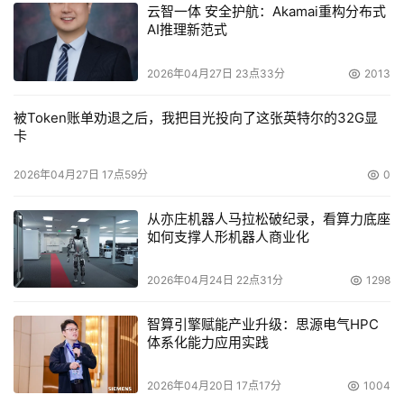
    在存储虚拟领域，Veritas可能是2001年最成功的一家，
云智一体 安全护航：Akamai重构分布式
AI推理新范式
但是有很多竞争对手也推出了新型虚拟产品。 
2026年04月27日 23点33分
2013
被Token账单劝退之后，我把目光投向了这张英特尔的32G显
卡
2026年04月27日 17点59分
0
本文来源于DOIT传媒，文章内容仅供参考，不构成投资建议。
从亦庄机器人马拉松破纪录，看算力底座
如何支撑人形机器人商业化
2026年04月24日 22点31分
1298
智算引擎赋能产业升级：思源电气HPC
体系化能力应用实践
2026年04月20日 17点17分
1004