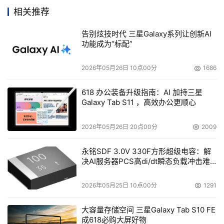
相关推荐
    Sargeant：有很多有关虚拟的定义，但是高层面的描述
应该是：把“虚拟”定义为隔离物理存储和逻辑存储的一个层
告别炫技时代 三星Galaxy系列让创新AI
次。物理存储可以驻留在一个公司内部的任何地点，也可以
功能成为“标配”
向任何厂商购买，而存储虚拟层为其相关的所有存储提供了
提供了一个逻辑视图。 
2026年05月26日 10点00分
1686
    记者：当前消费者对存储管理的需求是什么？ 
618 办公装备升级指南：AI 加持三星
Galaxy Tab S11 ，高效办公更顺心
    Sargeant：用户想要的是能够购买不同厂家的存储设
2026年05月26日 20点00分
2009
备，并且对它们进行无缝、透明的管理。这样可以避免受制
于某个供应商并防止被迫支付额外升级费用的可能。现在的
永铭SDF 3.0V 330F方形超级电容：解
主要问题是他们不能对自己的存储资源进行无缝管理。现在
决AI服务器PCS高di/dt瞬态负载冲击难
题
还没有哪家厂商能够真正提供对自己和其它厂家产品的无缝
管理服务??至少目前还无法提供比较成熟的解决方案。 
2026年05月25日 10点00分
1291
大容量存储空间 三星Galaxy Tab S10 FE
    所以，用户现在还是不得不按照最佳组合的原则购买不
成618必购大屏好物