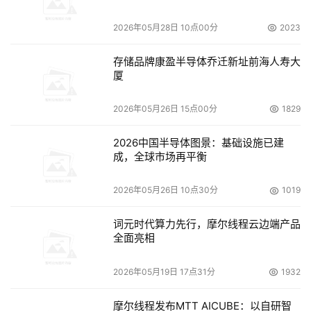
    在这个针对某集团的IDC系统备份方案里，富士通主要为
2026年05月28日 10点00分
2023
其提供了对目前的在线存储、离线存储和近线存储三类服务
的多层次有效管理：
存储品牌康盈半导体乔迁新址前海人寿大
厦
    1）在线存储可使当天/实时数据即时存储到IDC存储中心
2026年05月26日 15点00分
1829
海量存储柜硬盘上；
2026中国半导体图景：基础设施已建
    2）离线存储使历史数据存储到IDC存储中心磁带库；
成，全球市场再平衡
    3）近线存储用硬盘作为高速缓冲池将磁带库的历史数据
2026年05月26日 10点30分
1019
调入硬盘使用；
词元时代算力先行，摩尔线程云边端产品
    4）支持LAN-Free（无需局域网干预）和Server-Less 
全面亮相
（极少服务器干预）工作模式的高速网络系统备份，并满足
磁带库备份的需求；
2026年05月19日 17点31分
1932
    5）支持按照模块方式为用户提供服务。
摩尔线程发布MTT AICUBE：以自研智