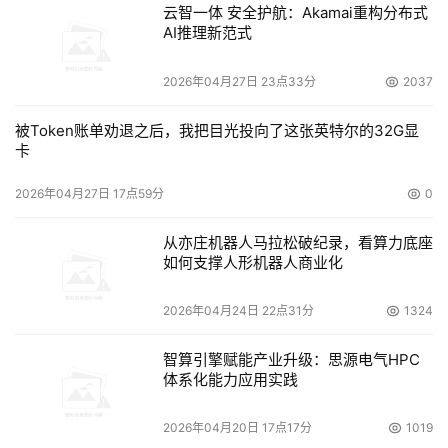
云智一体 安全护航：Akamai重构分布式
AI推理新范式
    ● 管理层不用担心故障时工程师的不在勤；
2026年04月27日 23点33分
2037
    ● 数据维护工作不影响各业务部门的正常工作；
被Token账单劝退之后，我把目光投向了这张英特尔的32G显
    ● 不需要承担过多的高级工程师成本（在数据管理技术
卡
上）；
2026年04月27日 17点59分
0
    ● 最大地满足了集团对存储系统的升级、备份、安全、
从亦庄机器人马拉松破纪录，看算力底座
容灾、可用性日益增长的需求。

如何支撑人形机器人商业化
2026年04月24日 22点31分
1324
本文来源于DOIT传媒，文章内容仅供参考，不构成投资建议。
智算引擎赋能产业升级：思源电气HPC
体系化能力应用实践
2026年04月20日 17点17分
1019