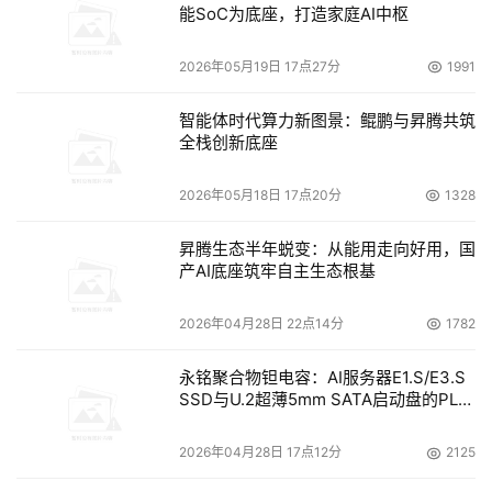
能SoC为底座，打造家庭AI中枢
    通过这个方案，该集团分散的各业务信息系统数据只要
2026年05月19日 17点27分
1991
在信息中心就可以轻松地集中管理：
智能体时代算力新图景：鲲鹏与昇腾共筑
    ● 由于数据脱离了服务器，各服务器能充分被利用于计
全栈创新底座
算工作；
2026年05月18日 17点20分
1328
    ● 各种数据的存放环境都得到了最佳的保障，不因为数
据量的大小而受到限制；
昇腾生态半年蜕变：从能用走向好用，国
产AI底座筑牢自主生态根基
    ● 通过本次项目，为各个环节上的重要数据设备做到了
容余备份，降低了供电所极其不稳定供电引起的设备损耗和
2026年04月28日 22点14分
1782
数据丢失；
永铭聚合物钽电容：AI服务器E1.S/E3.S
SSD与U.2超薄5mm SATA启动盘的PLP
    ● 数据备份工程师不用在每台服务器上每天（甚至实时
电容选型分析
频繁）操作；
2026年04月28日 17点12分
2125
    ● 也不用在几个机房间来回奔波（支持远程管理）；