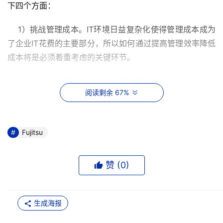
下四个方面：
    1）挑战管理成本。IT环境日益复杂化使得管理成本成为
了企业IT花费的主要部分，所以如何通过提高管理效率降低
成本将是必须着重考虑的关键环节。
    2）挑战高可用性。信息必须是可用的和完全有效的，而
阅读剩余 67%
无论它保存在何处，根据集团内各用户的要求能够快速重新
分配存储资源，更多的部门应用系统和服务器需要更多的系
统管理资源，并且可以进行自由和即时的信息交换。
Fujitsu
    3）挑战可扩展性。企业需要大量的服务器与存储平台，
快速支持新应用、不断变化的性能要求和新的服务器，异构
赞 (
0
)
平台将逐步成为规范。
    4）挑战高性能。关键信息系统必须永不停顿，系统应该
生成海报
能够提供全面的数据保护和恢复功能，大幅度降低数据备份