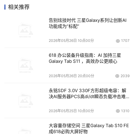
和受损数据的恢复成本。
相关推荐
    因此，大型集团企业不仅需要领先的存储技术，更需要
告别炫技时代 三星Galaxy系列让创新AI
一种将各种存储技术都包容在一起的存储管理体系。对存储
功能成为“标配”
和IT基础结构而言，以上的要求已经从关键性业务成为标准
2026年05月26日 10点00分
1707
需求。
618 办公装备升级指南：AI 加持三星
某集团IDC数据管理案例
Galaxy Tab S11 ，高效办公更顺心
    在某集团的企业综合业务信息系统建设中，随着综合业
2026年05月26日 20点00分
2039
务系统的应用深入，其对数据容量及安全可靠性有了更高的
要求。目前该集团已经引入了SAN结构海量存储系统，构造
永铭SDF 3.0V 330F方形超级电容：解
了一个满足数据按年成倍增长的一个存储架构。但随着该集
决AI服务器PCS高di/dt瞬态负载冲击难
题
团业务的快速增长，导致了数据的极速膨胀，再加上新厂区
2026年05月25日 10点00分
1310
信息系统的建设，使得数据管理的难度越来越大。显然，必
须在目前的服务器存储平台上导入最新的综合性强的海量数
大容量存储空间 三星Galaxy Tab S10 FE
据管理方案。
成618必购大屏好物