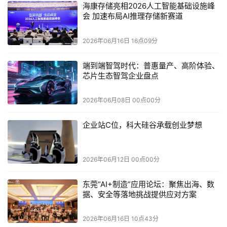
海康存储亮相2026人工智能基础设施峰
但隐患同样明显。产销率从2023年的99.46%下滑到2024
会 加速布局AI推理存储新赛道
年的78.53%，再到2025年前三季度的69.48%，近三成芯
2026年06月16日 16点09分
片没有卖出去。在营收高度依赖单一客户的情况下，这更像
是需求端增长乏力的信号，而非简单的战略性备货。更微妙
端到端智驾时代：普惠量产、高阶体验、
的是，燧原向腾讯销售的同类产品单价低于市场价——
大客
芯片生态智驾企业盘点
户同时掌握了定价权
。
2026年06月08日 00点00分
腾讯在AI资本开支上的节奏，直接决定了燧原的收入天花
企业站C位，科大硅谷承载创业梦想
板。当百度昆仑芯背靠文心一言、阿里平头哥服务于通义千
问时，腾讯在大模型训练和AI应用上的投入相对保守。燧原
像是被绑在一辆速度不算最快的战车上，战车加速它就加
2026年06月12日 00点00分
速，战车减速它就减速。
东莞“AI+制造”应用论坛：聚焦出海、数
据、安全等落地挑战提供应对方案
2026年06月16日 10点43分