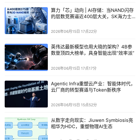
算力「芯」动向 | AI存储：当NAND闪存
推理赛道的差异化赌注
的层数竞赛逼近400层大关，SK海力士
选择了一条比堆层数更狠的路
燧原的另一个关键选择，是
重推理、轻训练
。2025年，其
2026年06月15日 17点22分
训练及训推一体产品占
AI计算加速卡
收入的比例仅为
英伟达最新模型也用大晓的架构？4B参
1.15%。这与摩尔线程、壁仞等强调训推一体的路线形成了
数登顶四大榜单，具身智能出现“效率派”
鲜明对比。
2026年06月15日 17点17分
Agentic Infra重塑云产业：智能体时代，
云厂商的转型赛道与Token新秩序
2026年06月15日 15点52分
从数字走向现实：Jiuwen Symbiosis亮
相华为HDC，重塑物理AI生态