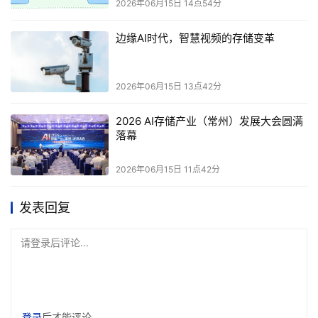
2026年06月15日 14点54分
边缘AI时代，智慧视频的存储变革
这个选择有其产业逻辑。随着大模型从训练阶段转向推理部
署，推理芯片的市场需求正在爆发。英伟达在全球云端AI芯
2026年06月15日 13点42分
片市场占据约76%份额，但非GPGPU架构的替代方案正在
2026 AI存储产业（常州）发展大会圆满
加速渗透。谷歌Gemini 3由自研TPU训练完成，已经打破了
落幕
英伟达在训练领域的绝对垄断。
2026年06月15日 11点42分
训练芯片有极高的生态壁垒，客户迁移成本巨大；推理芯片
发表回复
则更看重性价比和能效比，门槛相对更低，参与者也更多。
燧原的GCU-CARE架构和自研软件平台驭算TopsRider，能否
请登录后评论...
在推理红海里建立足够深的护城河，还需要更多非腾讯客户
的订单来验证。
但风险在于，推理市场的竞争比训练更残酷。燧原的GCU-
登录
后才能评论