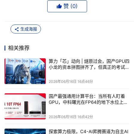
赞 (
0
)
腾讯绑定，是护城河还是天花板
生成海报
燧原科技招股书里最扎眼的一个数字，是
83.79%
。这是
2025年来自腾讯的营收占比。腾讯不仅是燧原的第一大股
相关推荐
东，持股约20%，更是其绝对意义上的衣食父母。
算力「芯」动向 | 燧原过会，国产GPU四
这种深度绑定在国产芯片赛道里堪称极端。横向对比，即便
小龙的资本拼图拼齐了，但真正的考试才
刚刚开始
是寒武纪，单一客户占比也远未达到这个量级。从商业逻辑
2026年06月16日 16点46分
看，腾讯为燧原提供了其他同行梦寐以求的东西——
平台级
的真实场景验证
。在AI芯片行业，能在千亿级参数的互联网
国产最强通用计算平台：当所有人盯着
业务里跑通训练与推理，本身就是最强的技术背书。谷歌
GPU，中科曙光在FP64的地下水位上凿
了一口深井
TPU正是靠内部业务喂出来的。
2026年06月16日 16点42分
探索算力极限，C4-AI昇腾赛道为自主AI