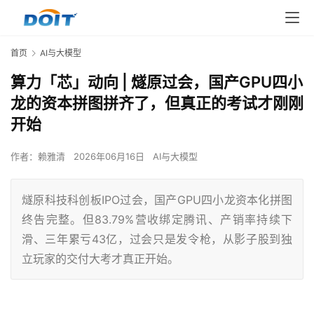
首页
AI与大模型
算力「芯」动向 | 燧原过会，国产GPU四小
龙的资本拼图拼齐了，但真正的考试才刚刚
开始
作者：
赖雅清
2026年06月16日
AI与大模型
燧原科技科创板IPO过会，国产GPU四小龙资本化拼图
终告完整。但83.79%营收绑定腾讯、产销率持续下
滑、三年累亏43亿，过会只是发令枪，从影子股到独
立玩家的交付大考才真正开始。