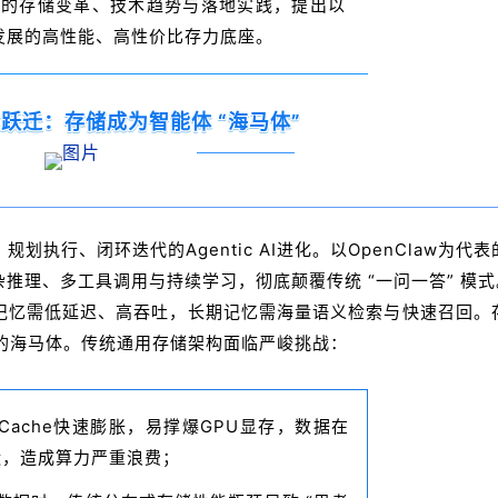
能体时代的存储变革、技术趋势与落地实践，提出以
发展的高性能、高性价比存力底座。
 范式跃迁：存储成为智能体 “海马体”
执行、闭环迭代的Agentic AI进化。以OpenClaw为代表
推理、多工具调用与持续学习，彻底颠覆传统 “一问一答” 模式
记忆需低延迟、高吞吐，长期记忆需海量语义检索与快速召回。
率的海马体。传统通用存储架构面临严峻挑战：
V Cache快速膨胀，易撑爆GPU显存，数据在
搬运，造成算力严重浪费；