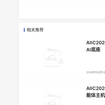
能将硬件红利转化为业务价值。
焱融科技技术路线与英伟达高度契合，以旁路CPU
据可算”，充分释放算力潜能。
相关推荐
焱融全栈方案：精
AIIC2
焱融全栈AI存储方案围绕AI数据全生命周期
AI底座
文件系统YRCloudFile、YRCache推理存储系
管理平台组成，覆盖从数据采集、训练与推理
过统一架构与内在协同，焱融帮助用户构建一套
2026年06月1
- YRCloudFile+全闪 F9000X：模型训
面向AI训练场景，
YRCloudFile
针对真实A
AIIC2
延迟的稳定I/O能力，有效消除瓶颈，保障GPU算
能体主机，
的全闪一体机F9000X，在全球权威基准测试
证了其在大规模AI训练场景下的工程成熟度与