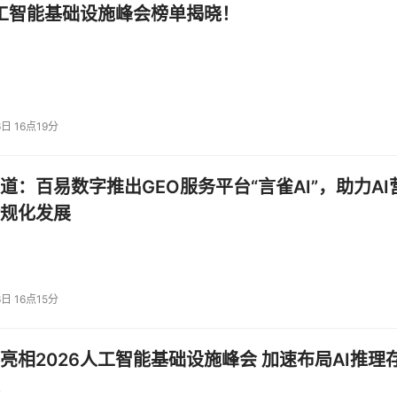
人工智能基础设施峰会榜单揭晓！
ntic AI规模化落地，存储是核心基石；以英伟达
印证存算协同已成为行业必然选择。
能体协作时代，焱融科技将持续深耕AI存储领域，以全
6日 16点19分
可靠、低成本的存力支撑，与生态伙伴携手，夯实AI基
道：百易数字推出GEO服务平台“言雀AI”，助力AI
规化发展
投资建议。
6日 16点15分
亮相2026人工智能基础设施峰会 加速布局AI推理