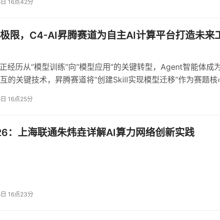
6日 16点42分
著：两大标杆案例验证价值
极限，C4-AI昇腾赛道为自主AI计算平台打造未来
地，以硬核技术实力为AI产业高效发展注入强劲动能。
业正经历从“模型训练”向“模型应用”的关键转型，Agent智能体成
储方案自2019年落地以来，成功攻克存储容量、性能与可靠性
互的关键技术，昇腾赛道将“创建Skill实现模型迁移”作为赛题核
大幅缩短模型训练周期，全面加速大模型研发迭代进程。在金融领
既是紧跟技术趋势的必然要求，也是衡量开发者技术水平的关键
6日 16点25分
he深度优化KVCache管理与数据访问路径，实现Token吞吐
至13秒，同步提升业务并发度与GPU利用率，让金融AI应用效
 2026：上海联通朱炜垚详解AI算力网络创新实践
成熟落地实践，焱融科技持续推动算力基础设施与产业落地深度融
筑牢坚实数字基座。
6日 16点23分