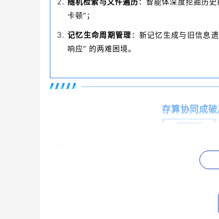
随机检索与文件遍历
：智能体深度挖掘历史
卡顿”；
记忆生命周期管理
：新记忆生成与旧信息遗忘
响应” 的两难困境。
存算协同成破
张文涛指出面对行业痛点，存算协同+协议卸载成
释放明确信号：传统CPU-centric存储已无法适配A
STX核心价值在于极致存算分离与协议卸载：依托
Cache瓶颈、大规模并发访问提供硬件级解决方