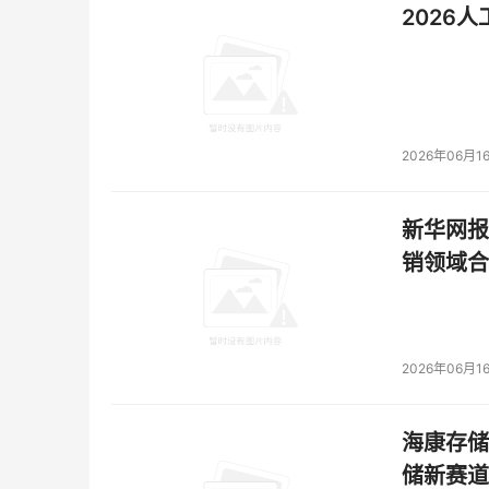
2026
焱融科技CTO张文涛指出，Age
STX/CMX 为代表的技术方向，
面向万亿，十万亿级大模型与多智
2026年06月1
栈解决方案为产业提供高性能、高
础设施，共同托举AGI未来。
新华网报
销领域合
本文来源于DOIT传媒，文章内容仅供参考，不构成
2026年06月1
海康存储
储新赛道