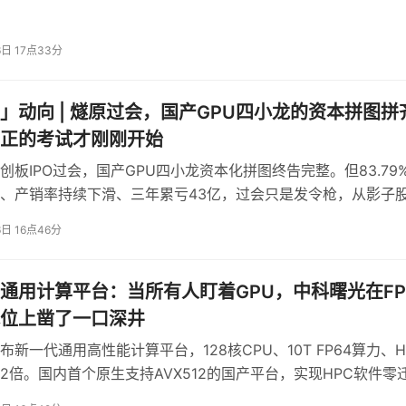
量级提升
6日 17点33分
过多级KVCache架构，将KVCache缓存能力
token吞吐量提升22倍，中低端GPU性能可对
」动向 | 燧原过会，国产GPU四小龙的资本拼图拼
正的考试才刚刚开始
命周期管理
创板IPO过会，国产GPU四小龙资本化拼图终告完整。但83.79
计的智能数据管理平台。其打破了异构存储间的数
、产销率持续下滑、三年累亏43亿，过会只是发令枪，从影子
力。通过多维度的目录透视与元数据分析帮助
交付大考才真正开始。
引擎，实现数据从发现、分析到流转（分层、
6日 16点46分
 管理，并可通过API灵活对接第三方AI平
通用计算平台：当所有人盯着GPU，中科曙光在FP
位上凿了一口深井
布新一代通用高性能计算平台，128核CPU、10T FP64算力、H
2倍。国内首个原生支持AVX512的国产平台，实现HPC软件零
液冷PUE低至1.04，推动FP64高精度计算与AI的超智融合落地