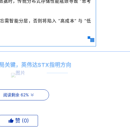
数据时，传统分布式存储性能瓶颈导致 “思考
需智能分层，否则将陷入 “高成本” 与 “低
局关键，英伟达STX指明方向
阅读剩余 62%
为AI存储核心演进方向。英伟达最新发布的STX模块化参考架
gentic AI需求。
DPU旁路CPU，将存储服务直抵GPU侧，大幅缩短IO路径，为
赞 (
0
)
案。但STX并非 “即插即用”，需上层存储与缓存系统深度适配