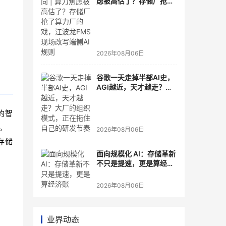
虑被高估了？存储厂抢了
算力厂的戏，江波龙FMS
现场改写端侧AI规则
2026年08月06日
谷歌一天走掉半部AI史，
AGI越近，天才越走？大
厂的组织模式，正在拖住
自己的研发节奏
的智
。
2026年08月06日
存储
面向规模化 AI：存储革新
不只是提速，更是算经济
账
2026年08月06日
业界动态