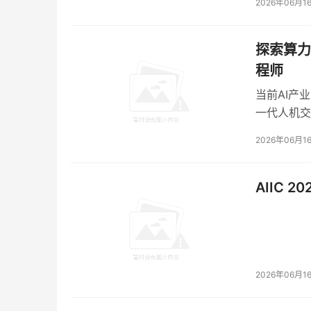
2026年06月1
落地成果显
探索算力
程师
焱融科技AI存储解决方案已在多行业实现标杆落
当前AI产
在某头部大模型厂商大模型训练场景中，焱融存
一代人机交
挑战，稳定支撑超280PB训练数据高效运转，
设计之一，
2026年06月1
口信用证
智能审单场景中，焱融科技通过YRCac
点。
升30%以上，更将业务响应时间从30秒大幅缩短
现质的飞跃。
AIIC
凭借在AI大模型训练、行业智能应用等场景的
以高性能、高可靠的AI存储能力，为新质生产力
2026年06月1
在
后
写
最