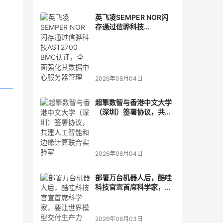
英飞凌SEMPER NOR闪
存通过信骅科技
AST2700 BMC认证，全
面强化其数据中心服务器
管理
2026年08月04日
超擎数智与香港中文大学
（深圳）签署协议，共建
人工智能和边缘计算联合
实验室
2026年08月04日
构，
部署万台机器人后，酷哇
科技官宣首席科学家，要
KV
让世界模型交付生产力
，才
2026年08月03日