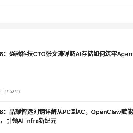
、极致性能为核心，打造全栈AI存储解决方案，让GPU持续 “
准匹配Agentic AI全场景需求
026：焱融科技CTO张文涛详解AI存储如何筑牢Agent
进行的系统化设计，该方案由焱融高性能分布式
智能
统，以及DataInsight
检索与统一数据
加速，到数据治理与持续演进的完整链路。通
真正连续运转的“AI数据工厂”。
6日 17点35分
练的强力数据基座
I工作负载深度优化，提供高带宽、高吞吐、低
026：晶耀智远刘钢详解从PC到AC，OpenClaw赋
力持续高效运行。基于YRCloudFile打造
引领AI Infra新纪元
MLPerf Storage
中持续取得领先成绩，验
性能优势。