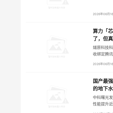
- YRCache：智能长期记忆底座，推理性能
2026年06月1
焱融
YRCache
针对KV Cache深度优化，通
从显存中释放，TTFT和TPOT可降低 97%，
算力「芯
标高端型号，大幅释放算力，降低推理成本。
了，但真
- Datainsight：全域数据服务，赋能AI生
燧原科技科
DataInsight是专为海量非结构化数据设
收绑定腾讯
据孤岛，具备百亿级文件规模下的秒级查询能
独立玩家的
企业全面掌控数据资产，结合强大的动作策略
2026年06月1
迁移、清洗）的全生命周期自动化编排；支持UI
台。
国产最强
的地下水
中科曙光发
性能提升近
成本。浸没