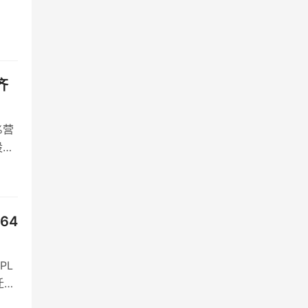
齐
%营
股到
64
PL
迁移
。