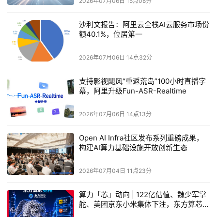
2026年07月06日 15点08分
沙利文报告：阿里云全栈AI云服务市场份
额40.1%，位居第一
2026年07月06日 14点32分
支持影视飓风“重返荒岛”100小时直播字
幕，阿里升级Fun-ASR-Realtime
2026年07月06日 14点13分
这组数字的核心意义在于它证明了在固定制程节点下，仅靠
Open AI Infra社区发布系列重磅成果，
架构革新就能实现过去需要三代工艺迭代才能换来的性能跨
构建AI算力基础设施开放创新生态
越。
2026年07月04日 11点23分
这并非华为在制裁压力下的权宜之计。
算力「芯」动向 | 122亿估值、魏少军掌
正如芯片说首席分析师林美炳的判断，即使没有外部限制，
舵、美团京东小米集体下注，东方算芯的
行业也会走向这个方向。
非CUDA赌局到底在赌什么