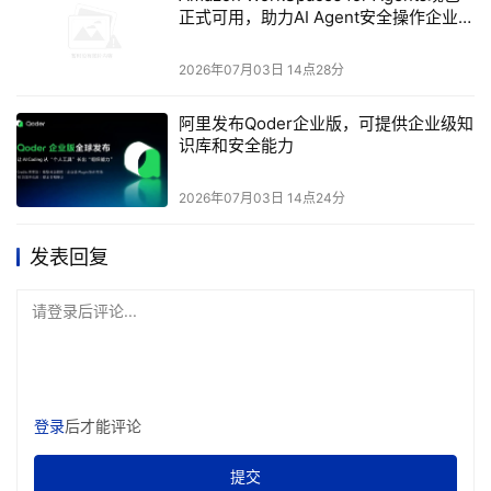
正式可用，助力AI Agent安全操作企业桌
的竞争，不再是单颗芯片的算力比拼，而是整个机柜在通信
面应用
层面的“系统即芯片”能力
。
2026年07月03日 14点28分
阿里发布Qoder企业版，可提供企业级知
识库和安全能力
03
产业格局正在重塑的四个维度
2026年07月03日 14点24分
韬定律V2的发布，背后折射的是全球半导体产业链正在经
历的深层重构。
发表回复
请登录后评论...
登录
后才能评论
提交