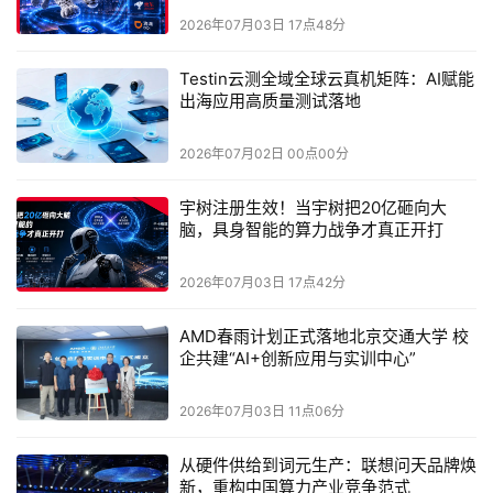
2026年07月03日 17点48分
台积电
、
英特尔
都在各自的路线图上探索3D堆叠与先进封
装，韬定律的价值在于它用
时间常数τ
这个统一指标，把晶
Testin云测全域全球云真机矩阵：AI赋能
体管层、电路层、芯片层、系统层四个维度的优化整合进同
出海应用高质量测试落地
一套理论框架。
2026年07月02日 00点00分
它不是在否定摩尔定律，而是在摩尔定律的物理极限逼近
时，给行业提供了一把新的尺子。
宇树注册生效！当宇树把20亿砸向大
脑，具身智能的算力战争才真正开打
2026年07月03日 17点42分
02
工程落地的三个关键信号
AMD春雨计划正式落地北京交通大学 校
V2相比V1的实质性升级，体现在三个工程层面的坦诚披
企共建“AI+创新应用与实训中心”
露。
2026年07月03日 11点06分
技术选型的明确。
华为放弃了理论上精度更高的顺序式
3D集成路线，选择了更成熟的晶圆对晶圆混合键合。原因
从硬件供给到词元生产：联想问天品牌焕
新，重构中国算力产业竞争范式
是顺序式3D在逐层制造过程中，底层晶体管会因反复高温