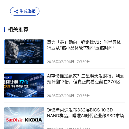
生成海报
相关推荐
算力「芯」动向 | 韬定律V2：当半导体
行业从“缩小晶体管”转向“压缩时间”
2026年07月06日 17点59分
AI存储谁是赢家？三星明天发财报，利润
预计翻17倍，但真正的看点藏在370亿美
元的代工订单里
麒麟
2026与上一代同制程芯片在等性能条件下对比，电压
2026年07月06日 17点56分
从1.1伏降至0.9伏，功耗下降41%，芯片面积缩小37.5%
，
而单代主频涨幅从过去三年的累计不到6%直接跃升至超过
铠侠与闪迪发布332层BiCS 10 3D
12%。
NAND样品，瞄准AI时代企业级SSD市场