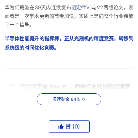
华为何庭波在39天内连续发布
韬定律V1
与V2两版论文，表
面看是一次学术更新的节奏加快，实质上是向整个行业释放
了一个信号。
半导体性能提升的指挥棒，正从光刻机的精度竞赛，转移到
系统级的时间优化竞赛。
01
韬定律
不是“Plan B”，而是行业共识的加速落
地
阅读剩余 84%
V2论文中最值得关注的不是新增的技术细节，而是何庭波
首次公开的量产实测数据。
赞 (
0
)