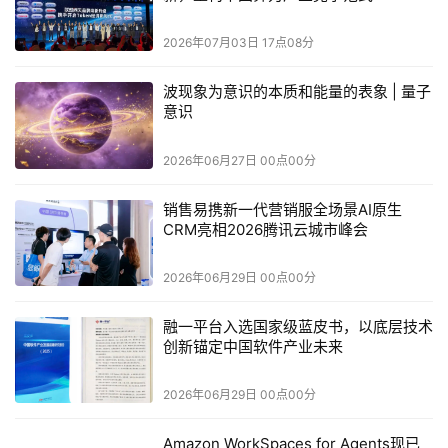
工艺导致性能退化，良率无法支撑量产。这个取舍说明韬定
2026年07月03日 17点08分
律的落地逻辑是
工程可行优先于理论最优
，这与台积电在
CoWoS上的务实路径一脉相承。
波现象为意识的本质和能量的表象 | 量子
意识
散热方案的正面回应。
3D堆叠的代价是热量集中，华为
给出的方案是CVD金刚石散热层叠加微米级液冷通道，支
2026年06月27日 00点00分
撑每平方厘米约300瓦的功率密度，约为传统被动散热的三
倍。据券商半导体分析师透露，台积电也在研发类似方案，
销售易携新一代营销服全场景AI原生
但量产预计要到2028至2029年。这意味着
华为在散热和
CRM亮相2026腾讯云城市峰会
折叠封装设计上拥有约2到3年的窗口期
。
2026年06月29日 00点00分
AI系统层的三件套协同。
V1中各自独立介绍的Unified
Bus、Hi-ONE和3D Folding，在V2中被首次说明为协同体
融一平台入选国家级蓝皮书，以底层技术
系。Unified Bus将跨节点通信延迟从数十微秒压缩到约100
创新锚定中国软件产业未来
纳秒，Hi-ONE以光互连替代铜线实现单模块8Tb/s带宽，
3D Folding则把内存带宽和供电从芯片边缘搬到芯片表面，
2026年06月29日 00点00分
解决“算力按平方增长、边缘资源按线性增长”的结构性矛
盾。这三者的组合指向一个明确的产业判断：
未来AI集群
Amazon WorkSpaces for Agents现已