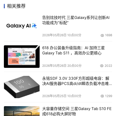
有权、合规状态及使用文档；也可以指向现有的MCP或
相关推荐
A2A端点，由注册中心自动拉取详细信息。从启用之初，注
册中心即可完整呈现企业的所有Agent版图，而不局限于在
告别炫技时代 三星Galaxy系列让创新AI
功能成为“标配”
亚马逊云科技上运行的资产。
2026年05月26日 10点00分
1698
用户可通过Amazon Bedrock AgentCore控制台、API或以
MCP服务器的形式访问注册中心。任何兼容MCP的客户端
618 办公装备升级指南：AI 加持三星
均可直接进行查询。对于使用自定义身份提供商的企业，通
Galaxy Tab S11 ，高效办公更顺心
过OAuth进行访问授权意味着开发团队无需依赖IAM凭证即
可自主构建专属的发现UI界面。
2026年05月26日 20点00分
2022
永铭SDF 3.0V 330F方形超级电容：解
在缺乏集中化注册中心的情况下，开发者往往会寻找外部第
决AI服务器PCS高di/dt瞬态负载冲击难
三方工具，或是重复开发相邻团队已完成的功能。这导致企
题
业无法获知资产的开发现状、归属方以及是否通过合规认
2026年05月25日 10点00分
1299
证。Amazon Agent Registry通过“混合搜索”机制彻底解决
了这一问题：该机制结合了关键词匹配与语义理解——所有
大容量存储空间 三星Galaxy Tab S10 FE
成618必购大屏好物
查询均支持关键词匹配；而对于较长的自然语言提问，系统