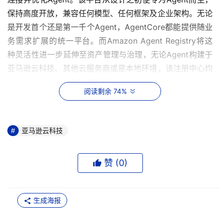
保持高度开放，兼容任何模型、任何框架及企业架构。无论
是开发首个还是第一千个Agent，AgentCore都能提供随业
务需求扩展的统一平台。而Amazon Agent Registry将这
种灵活性进一步延伸至资产管理与治理，无论Agent构建于
亚马逊云科技、其他云服务商或是本地环境，该注册中心均
能对其进行全量索引。
阅读剩余 74%
预览版功能概览
全新注册中心以结构化记录的形式存储所有Agent、工具、
亚马逊云科技
MCP（模型上下文协议）服务器、Agent Skill及自定义资
源的元数据。它不仅记录了发布者信息、协议实现、接口定
赞 (
0
)
义，还详细标注了调用方式。注册中心原生支持MCP和
A2A等既定标准，同时也允许企业根据自身需求定义自定义
架构。用户可通过两种方式注册记录：既可以通过控制台、
生成海报
Amazon SDK或API手动提供元数据，以指定功能描述、所