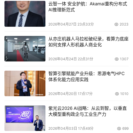
云智一体 安全护航：Akamai重构分布式
最初开发、部署上线，直至最终退役。所有记录均支持版本
AI推理新范式
控制以追踪演变过程，企业还可以将不再使用的记录标记为
“废弃”。此外，注册中心提供钩子（Hooks）接口，便于与
2026年04月27日 23点33分
2023
企业现有的审批工作流集成。用户还可以为每条记录添加自
从亦庄机器人马拉松破纪录，看算力底座
定义元数据，用以标记团队所有权、合规状态或部署环境等
如何支撑人形机器人商业化
关键信息。
2026年04月24日 22点31分
1307
西南航空
AI
与智能平台副总裁
Justin Bundick
表示：“西南
航空正在构建覆盖全企业的Agent目录与治理体系。
智算引擎赋能产业升级：思源电气HPC
体系化能力应用实践
Amazon Agent Registry解决了这一关键的资产发现难
题，使各团队能够复用现有Agent，避免从头开始重复创
2026年04月20日 17点17分
1010
造。通过跨平台的统一治理，每个Agent都具备标准化的归
属元数据与合规策略执行能力。这不仅能有效防止组织内部
紫光云2026 AI战略：从云到智，以垂直
出现Agent的无序蔓延，更将为我们从第一天起就以企业级
大模型重构政企与工业生产力
治理标准扩展数千个Agent奠定坚实基础。”
2026年04月03日 17点49分
699