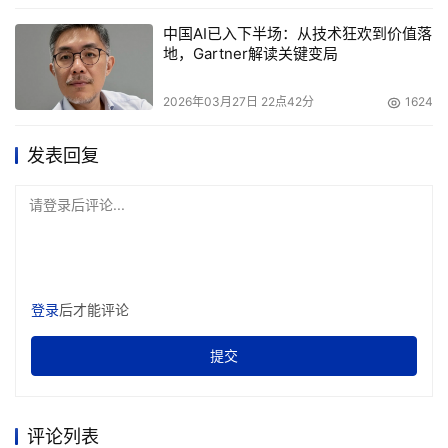
未来展望
中国AI已入下半场：从技术狂欢到价值落
地，Gartner解读关键变局
亚马逊云科技正致力于构建这样一个未来：Amazon Agent 
Registry将覆盖所有用于构建Agent的亚马逊云科技服务，
2026年03月27日 22点42分
1624
包括Amazon Quick和Kiro。Agent在部署的瞬间就会被自
动索引。开发者可以直接在集成开发环境（IDE）中进行搜
发表回复
索，业务人员可在工作区内直接发现所需的Agent，而管理
员则统一通过控制台进行治理：这一切都将基于同一个事实
请登录后评论...
源。跨注册中心联邦（Cross-registry federation）功能将
允许用户连接多个注册中心，实现跨域联合搜索。用户可以
根据企业内部的思维逻辑定义分类与架构体系，并通过结构
化元数据（如归属信息、合规状态、成本中心以及治理模型
登录
后才能评论
所需的任何其他维度）提供有力支撑。随着时间的推移，
提交
Amazon Bedrock AgentCore Observability功能所采集的
运维情报将与注册中心记录深度集成：调用次数、延迟、运
行时间及使用模式等数据，不仅能使用户知晓现有资产，更
评论列表