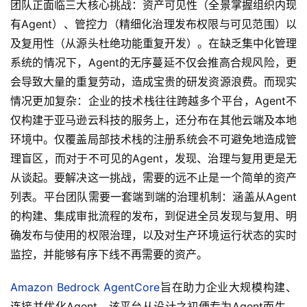
团队正面临三大核心挑战：资产可见性（全景掌握组织内现
有Agent）、管控力（精细化治理发布权限与可见范围）以
及复用性（从源头杜绝功能重复开发）。在缺乏集中化管理
系统的情况下，Agent的无序蔓延不仅会推高合规风险，更
会导致大量的重复劳动，造成宝贵的研发资源浪费。而现实
情况更加复杂：企业的技术栈往往跨越多个平台，Agent不
仅构建于亚马逊云科技的服务上，还分布在其他云端及本地
环境中。仅覆盖局部技术栈的注册系统会不可避免地造成管
理盲区，而对于不可见的Agent，发现、治理与复用更是无
从谈起。要解决这一挑战，需要的远不止是一个简单的资产
列表。平台团队需要一套端到端的治理机制：涵盖从Agent
的构建、集成审批流程的发布，到促进全员发现与复用、明
确发布与使用的权限治理，以及对生产环境运行状态的实时
监控，并能够有序下线不再需要的资产。
Amazon Bedrock AgentCore
旨在助力企业大规模构建、
连接并优化Agent。该平台从设计之初便专为Agent而生，