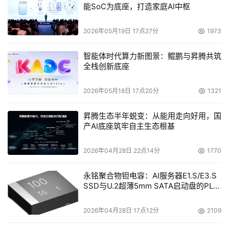
能SoC为底座，打造家庭AI中枢
有资产，无需从零开始构建。标准化的元数据确保了每个
Agent和工具都包含明确一致的所有权与功能描述，从而使
2026年05月19日 17点27分
1973
整个Agent生态实现端到端的可见性与问责制。”
智能体时代算力新图景：鲲鹏与昇腾共筑
如果没有治理机制，任何人都可以随意注册资产，将导致企
全栈创新底座
业失去对资产发现渠道的控制，无法落实技术标准、无法追
踪归属权，更无法实现从开发到退役的全生命周期管理。当
2026年05月18日 17点20分
1321
Agent数量较少时，也许可以通过电子表格进行管理；但当
昇腾生态半年蜕变：从能用走向好用，国
规模达到数百甚至数千量级时，则需要一套能够自动执行标
产AI底座筑牢自主生态根基
准的系统。
2026年04月28日 22点14分
1770
Amazon Agent Registry让企业能够掌控资产的发布与访
问权限。管理员可以通过Amazon IAM策略来定义谁有权注
永铭聚合物钽电容：AI服务器E1.S/E3.S
册Agent、工具及Skill，以及谁拥有查看与发现它们的权
SSD与U.2超薄5mm SATA启动盘的PLP
电容选型分析
限。每条记录都遵循一套标准的审批工作流：资产以“草稿”
2026年04月28日 17点12分
2109
状态起步，进入“待审批”流程，审批通过后方可向企业内部
开放可见。注册中心负责追踪Agents的整个生命周期：从