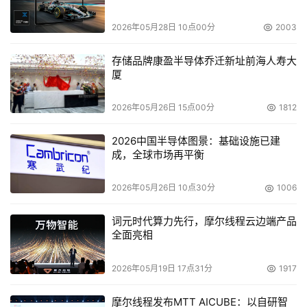
则通过语义理解呈现具有概念相关性的结果。例如，搜索
2026年05月28日 10点00分
2003
“支付处理”时，系统会自动关联并呈现标记为“账单”或“发
票”的工具，即使其命名方式不同。发现现有资产因此变成
存储品牌康盈半导体乔迁新址前海人寿大
了开发流程中最高效的路径：团队在构建新功能前，可通过
厦
名称、描述及资源类型检索现有资产。开发者在进行开发前
2026年05月26日 15点00分
1812
会先检索注册中心：如果已有经过验证的功能，直接复用；
如果尚不存在，则构建新功能、完成注册，并将其贡献给整
2026中国半导体图景：基础设施已建
个组织。通过这种方式，可以实时掌握企业内部的资产全
成，全球市场再平衡
貌。
2026年05月26日 10点30分
1006
Zuora
首席产品与技术官
Pete Hirsch
表示：“对于Zuora这
样一家以AI为核心的资产与收入管理平台而言，我们在销
词元时代算力先行，摩尔线程云边端产品
全面亮相
售、财务、产品和开发团队中部署了50个Agent。Amazon 
Agent Registry为我们的首席架构师们提供了一个统一视
2026年05月19日 17点31分
1917
图，能够轻松发现、管理并编目所有正在使用的Agent、工
具及Skill。这种集中化管理方式使各团队能够发现并复用现
摩尔线程发布MTT AICUBE：以自研智