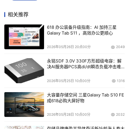
IGZO（氧化铟镓锌）材料作为沟道，提供更优的电气性能
与制造一致性。NEO半导体表示，该结构可实现超过450秒
相关推荐
的数据保留时间，远高于传统DRAM的毫秒级水准。
618 办公装备升级指南：AI 加持三星
Galaxy Tab S11 ，高效办公更顺心
3T0C（三晶体管+零电容器）：基于电流感应机制实现数
据读写，省去电容器的设计，更适合高速、低延迟应用，如
2026年05月26日 20点00分
2049
AI推理和存内计算等场景。这种结构特别强调高带宽和计算
密度，为新一代计算架构提供可能。
永铭SDF 3.0V 330F方形超级电容：解
决AI服务器PCS高di/dt瞬态负载冲击难
制造工艺与堆叠密度
题
2026年05月25日 10点00分
1316
NEO半导体在阵列设计方面大量借鉴了3D NAND的成熟工
艺。例如，字线采用“阶梯结构”引出、垂直位线设计、扇区
大容量存储空间 三星Galaxy Tab S10 FE
成618必购大屏好物
化隔离布局等。这些设计不仅提升了访问效率，还增强了制
造良率。
2026年05月28日 10点00分
2032
同时，NEO半导体正在研发支持512层堆叠结构，其目标是
存储品牌康盈半导体乔迁新址前海人寿大