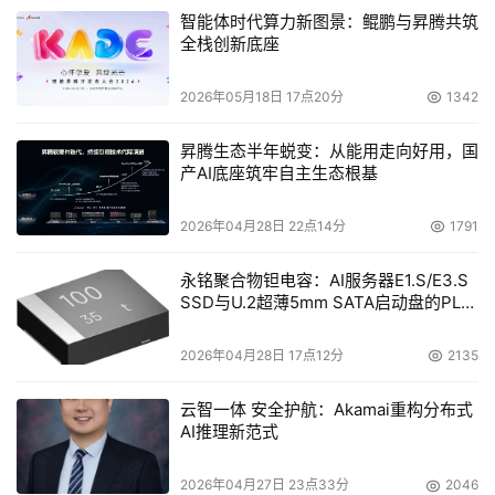
智能体时代算力新图景：鲲鹏与昇腾共筑
当然，NEO半导体并非唯一关注3D DRAM的企业。三星、
全栈创新底座
SK海力士和美光等都在推进三维化转型。比如三星正在研
2026年05月18日 17点20分
1342
发VS-DRAM（垂直堆叠DRAM），其结构与NEO半导体的
1T1C类似。
昇腾生态半年蜕变：从能用走向好用，国
产AI底座筑牢自主生态根基
SK海力士曾披露面向未来HBM结构的3D DRAM实验计划，
美光则聚焦于TSV优化与更低功耗HBM DRAM产品。
2026年04月28日 22点14分
1791
NEO半导体的不同之处在于其聚焦创新型单元结构
永铭聚合物钽电容：AI服务器E1.S/E3.S
（1T1C/3T0C）和最大限度地借用3D NAND生态，形成技
SSD与U.2超薄5mm SATA启动盘的PLP
电容选型分析
术落地路径上的先发优势。
2026年04月28日 17点12分
2135
目前，NEO半导体的1T0C测试芯片正在开发中，1T1C测试
云智一体 安全护航：Akamai重构分布式
芯片计划在2026年亮相。
AI推理新范式
尽管前路仍需解决制造工艺整合、成本控制与市场验证等挑
2026年04月27日 23点33分
2046