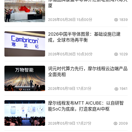
在单芯片内实现64Gb至512Gb的容量，相比目前0a节点的
厦
48Gb 2D DRAM，存储密度能提升10倍以上。这对AI模型
训练、大数据处理等场景具有极大吸引力。
2026年05月26日 15点00分
1839
3D X-DRAM还特别针对AI、HPC等领域做出多项优化，比
2026中国半导体图景：基础设施已建
成，全球市场再平衡
如，3D X-DRAM 用于高带宽内存（HBM），由于其更宽
的总线宽度，它将具有更高的带宽。HBM3e支持1K比特位
2026年05月26日 10点30分
1029
的总线宽度，预计2026年HBM4将达到2K位。相比之下，
3D X-DRAM 独特的阵列结构以及支持混合键合技术，能将
词元时代算力先行，摩尔线程云边端产品
全面亮相
总线宽度扩展至4K比特位以上，最高可达32K比特位，带宽
提升高达16倍，同时显著降低功耗和发热量，使其成为人工
2026年05月19日 17点31分
1941
智能应用的变革性技术。
摩尔线程发布MTT AICUBE：以自研智
这些优势为未来AI芯片、图形加速器和数据中心存储带来颠
能SoC为底座，打造家庭AI中枢
覆式改变，有望取代部分HBM或成为其有力补充。
2026年05月19日 17点27分
2009
最后