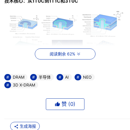
技术核心：从1T0C到1T1C和3T0C
阅读剩余 62%
DRAM
半导体
AI
NEO
3D X-DRAM最初构想是基于1T0C（单晶体管、零电容器）
3D X-DRAM
浮体单元结构，这种架构简化了制造流程，有助于提升堆叠
密度。但为了适配更广泛应用需求，NEO半导体进一步发展
赞 (
0
)
出两个重要变体：
1T1C（单晶体管+电容器）：引入高K电介质作为电容器，
来延长数据保留时间，减少刷新频率，从而降低功耗。采用
生成海报