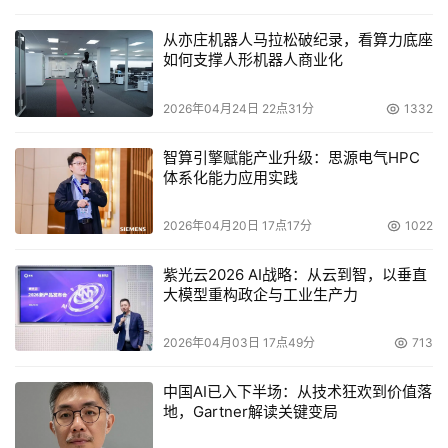
战，但3D X-DRAM显然是打破当前DRAM密度瓶颈的一次
重要尝试。这不仅是NEO半导体的技术突破，更是整个存储
从亦庄机器人马拉松破纪录，看算力底座
行业朝向三维化、异构集成和AI时代转型的缩影。
如何支撑人形机器人商业化
2026年04月24日 22点31分
1332
本文来源于DOIT传媒，文章内容仅供参考，不构成投资建议。
智算引擎赋能产业升级：思源电气HPC
体系化能力应用实践
2026年04月20日 17点17分
1022
紫光云2026 AI战略：从云到智，以垂直
大模型重构政企与工业生产力
2026年04月03日 17点49分
713
中国AI已入下半场：从技术狂欢到价值落
地，Gartner解读关键变局