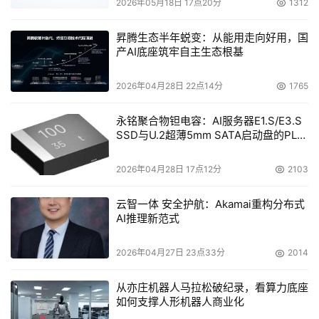
2026年05月18日 17点20分
1312
华为视频、华为阅读同样适配鸿蒙电脑生态。13英寸折叠展
昇腾生态半年蜕变：从能用走向好用，国
开后达18英寸的HUAWEI MateBook Fold 非凡大师，堪称
产AI底座筑牢自主生态根基
观影追剧与数字阅读的黄金搭档，大屏体验超沉浸。同时支
持分屏功能，打开华为视频，上屏追更热播剧《藏海传》，
2026年04月28日 22点14分
1765
下屏刷社交平台与网友讨论剧情，实时互动畅快加倍！
永铭聚合物钽电容：AI服务器E1.S/E3.S
从影音娱乐到跨端协同再到数据安全，基于鸿蒙操作系统，
SSD与U.2超薄5mm SATA启动盘的PLP
电容选型分析
鸿蒙应用在鸿蒙电脑上迸发出了更多可能，带来更智能、更
2026年04月28日 17点12分
2103
沉浸的高品质体验，重新定义生产力与创造力的边界。即刻
入手鸿蒙电脑，领取“鸿蒙有礼”专属权益，解锁鸿蒙应用的
云智一体 安全护航：Akamai重构分布式
非凡体验吧。
AI推理新范式
2026年04月27日 23点33分
2014
本文来源于DOIT传媒，文章内容仅供参考，不构成投资建议。
从亦庄机器人马拉松破纪录，看算力底座
如何支撑人形机器人商业化