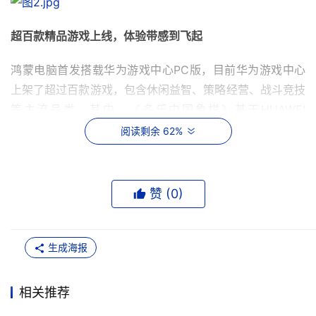
超百款精品游戏上线，体验带感到飞起
鸿蒙电脑首发搭载华为游戏中心PC版，目前华为游戏中心
上架了超过百款游戏，包含休闲益智、策略经营、战斗竞技
等主流品类。其中，《多乐中国象棋》基于HUAWEI 
MateBook Fold 非凡大师折叠创新设计，以转轴为“楚河汉
阅读剩余 62%
界”，上下屏幕分别显示两方棋子，玩家可与好友面对面对
弈，配合棋子碰撞的物理音效，还原真实下棋体验。经典格
斗游戏《苍翼：混沌效应》和强社交型游戏《英勇之地》目
赞 (
0
)
前也已成功适配鸿蒙电脑，动作类游戏配合上键鼠的迅捷操
作，带来酣畅淋漓的竞技体验。当然，得益于鸿蒙操作系统
跨端协同的特性，游戏进度在移动端与PC端保持同步，让
生成海报
你放心地在多端任意切换。
相关推荐