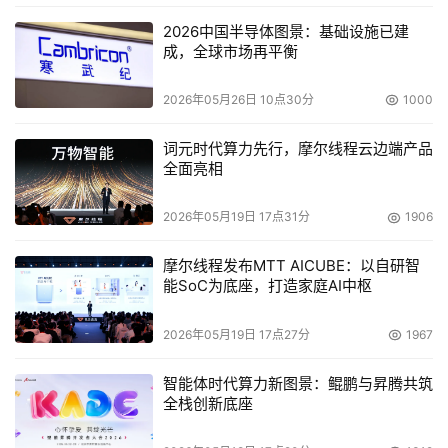
华为云空间星闪查找，守护设备安全
2026中国半导体图景：基础设施已建
成，全球市场再平衡
两款鸿蒙电脑均支持星闪技术，电脑不慎遗失时，可以通过
2026年05月26日 10点30分
1000
华为手机的“查找设备”App，远程定位电脑所在的具体地点
和楼层信息，并跟随导航指引快速找到电脑。如果你的华为
词元时代算力先行，摩尔线程云边端产品
手机支持星闪查找，还可以在接近电脑遗失位置时，通过星
全面亮相
闪查找直观的方向和距离指引精准定位电脑的位置，即使设
备关机，星闪查找一样能够定位。若不幸无法找回电脑，还
2026年05月19日 17点31分
1906
可以通过华为手机“查找设备”App为电脑打开丢失模式或者
摩尔线程发布MTT AICUBE：以自研智
远程擦除电脑的数据，保证自己的数据安全。专属的3个月
能SoC为底座，打造家庭AI中枢
200GB云空间，更是让你告别存储空间焦虑，图片视频随
心保存。
2026年05月19日 17点27分
1967
智能体时代算力新图景：鲲鹏与昇腾共筑
全栈创新底座
大屏形态解锁观影阅读新姿势，沉浸感拉满