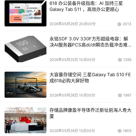
618 办公装备升级指南：AI 加持三星
首发支持外放空间音频，身临其境享受听音
Galaxy Tab S11 ，高效办公更顺心
华为音乐在鸿蒙电脑首度上线并支持外放空间音频，通过电
2026年05月26日 20点00分
2013
脑扬声器即可感受360°声场环绕，带来突破物理限制的外
永铭SDF 3.0V 330F方形超级电容：解
放体验。端午节即将来临，在鸿蒙电脑播放华为音乐的节日
决AI服务器PCS高di/dt瞬态负载冲击难
专属歌单，打开空间音频，三维环绕声即可带你一秒穿越到
题
节假日的治愈氛围，温情的人声、轻柔的吉他声等从四面八
2026年05月25日 10点00分
1295
方而来，让你沉浸式放松心情。此外，华为音乐聚合全球知
名厂牌与艺术家精选的海量优质内容和特色专辑，在“音乐
大容量存储空间 三星Galaxy Tab S10 FE
成618必购大屏好物
厅”版块推出最新发行、热门歌手、获奖歌单等优质内容，
并细分古典音乐、非遗音乐、年代之声、独立音乐等特色推
2026年05月28日 10点00分
1997
荐，满足多元需求。别忘了领取鸿蒙电脑专享的3个月华为
音乐超钻会员，绝佳听音体验、热门或小众音乐等你来探
存储品牌康盈半导体乔迁新址前海人寿大
厦
索。
2026年05月26日 15点00分
1805