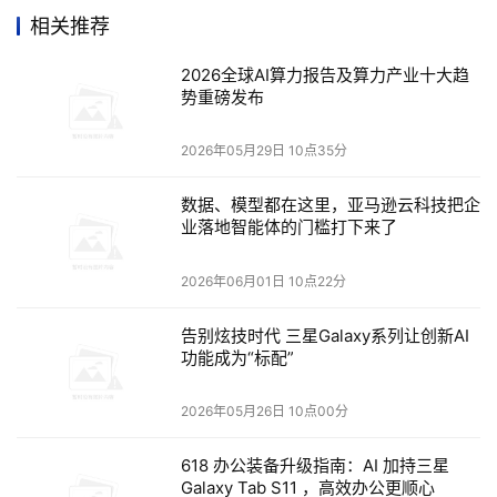
者对全场景AI和自由开放算力的需求。
相关推荐
2026全球AI算力报告及算力产业十大趋
势重磅发布
在爱簿智能看来，算力本不是简单的硬件迭代，而是AI生产
力工具的进化，目的是让更多开发者实现“
开发自由
”。一个
2026年05月29日 10点35分
好的AI生产力工具，应该具备以下几个标准：
数据、模型都在这里，亚马逊云科技把企
业落地智能体的门槛打下来了
帮助开发者获取算力自由：
开发者需要强劲算力来应对
复杂的AI模型训练和推理任务。算力本既可以在端侧或
2026年06月01日 10点22分
者离线环境中完成复杂计算，又可以一键连接云端，自
由调度集群算力，灵活应对不同场景的需求。
告别炫技时代 三星Galaxy系列让创新AI
功能成为“标配”
赋能开发者提供工具自由：
开发者需要完备的开发环境
以提高效率。算力本预置“开箱即用”的Linux开发环
2026年05月26日 10点00分
境，覆盖从数据科学到深度学习的完整工具链，开发者
无需繁琐配置，即可快速投入开发，专注于创造而非配
618 办公装备升级指南：AI 加持三星
Galaxy Tab S11 ，高效办公更顺心
置。