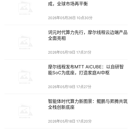
AI开发体验。此外，内置的原生智能体"穆莎"和丰富的AI应
成，全球市场再平衡
用套件，让模型从训练到应用的全流程变得更简单高效。
2026年05月26日 10点30分
词元时代算力先行，摩尔线程云边端产品
全面亮相
AIBOOK算力本在端侧算力、模型支持、图形渲染、科学计
算和视频处理等方面展现出优异性能，全方位满足开发者需
2026年05月19日 17点31分
求：
摩尔线程发布MTT AICUBE：以自研智
支持主流大模型：
支持DeepSeek、Qwen、Llama等
能SoC为底座，打造家庭AI中枢
主流开源大模型，最高支持32B参数的大语言模型，并
能在端侧运行DeepSeek-R1-Distill-Qwen-7B 模型，
2026年05月19日 17点27分
速度最高约15 tokens/s。
智能体时代算力新图景：鲲鹏与昇腾共筑
机器视觉与AI训推
：支持YOLO、RESNET等百种机器
全栈创新底座
视觉模型的推理，并在CoCo128数据集上实现
YOLOv8s AI训练，128张图的处理时间仅为21秒。
2026年05月18日 17点20分