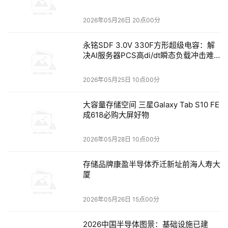
助力开发者实现场景自由：
开发者需要能满足多种场景
2026年05月26日 20点00分
需求的设备。算力本支持Linux与Windows云桌面切
换，既能进行复杂开发任务，也能处理日常办公和娱
永铭SDF 3.0V 330F方形超级电容：解
决AI服务器PCS高di/dt瞬态负载冲击难
乐。
题
2026年05月25日 10点00分
AIBOOK
算力本：装进背包的“AI实训室”
大容量存储空间 三星Galaxy Tab S10 FE
爱簿智能打造的首台算力本——AIBOOK，它不是AIPC的
成618必购大屏好物
升级迭代，而是一个能装进背包的“AI实训室”。AIBOOK面
向开发者、AI爱好者和大学生，旨在打造理想的AI学习与开
2026年05月28日 10点00分
发工具。
存储品牌康盈半导体乔迁新址前海人寿大
这款革命性产品搭载自研SoC芯片AB100，在端侧即可提供
厦
高达50TOPS的澎湃算力，配合创新的"端云一体"架构，可
2026年05月26日 15点00分
为开发者提供开放自由的算力。基于Linux内核的MT AIOS
操作系统和预置的完整AI开发与工具链，可实现开箱即用的
2026中国半导体图景：基础设施已建