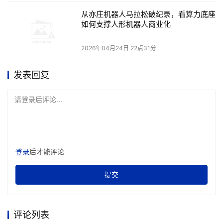
芯片AB100，提供端侧训练与推理的高性能算力支持。
从亦庄机器人马拉松破纪录，看算力底座
在INT8精度下，AIBOOK每秒可执行50万亿次整数运
如何支撑人形机器人商业化
算（50TOPS），流畅支持百亿参数大模型离线运行。
2026年04月24日 22点31分
原生Linux环境，让AI开发更简单：
AIBOOK基于Linux
内核的MT AIOS操作系统，专为AI开发优化，无需繁琐
发表回复
配置，开发者可立即投入开发工作。同时，AIBOOK还
预置完整的AI开发环境，内置Python 3.10、VS
请登录后评论...
Code、Jupyter Notebook等主流开发工具，以及
PyTorch、MTT、vLLM、Pandas、Matplotlib、
NumPy、Seaborn等常用库，覆盖数据科学、机器学
习与深度学习领域。
登录
后才能评论
原生智能体，引领多元AI应用探索：
AIBOOK所搭载的
提交
原生智能体“穆莎”，以超写实3D数字人形象支持多模态
交互，用户通过语音或文字指令，即可完成复杂任务。
此外，AIBOOK集成包含文生图、多模态绘本创作、AI
评论列表