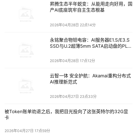
图形实时渲染：
支持34万面片的3D数字人实时Unity图
昇腾生态半年蜕变：从能用走向好用，国
形渲染，帧率最高达120 帧/秒；在WebGL-Aquarium
产AI底座筑牢自主生态根基
性能测试中，相较于其他国产独立GPU，性能提升13
2026年04月28日 22点14分
倍。
视频处理能力：
支持8K30帧视频编解码，并可实现16
永铭聚合物钽电容：AI服务器E1.S/E3.S
SSD与U.2超薄5mm SATA启动盘的PLP
路1080P30帧视频编码，满足开发者对高质量视频处
电容选型分析
理的需求。
2026年04月28日 17点12分
AIBOOK
六大革新：打造最实用的AI开发工具
云智一体 安全护航：Akamai重构分布式
AI推理新范式
AIBOOK算力本凭借强大的端侧算力、原生Linux开发环
境、丰富AI工具链和多场景支持，为开发者打造高效、灵活
2026年04月27日 23点33分
的AI开发平台，全面助力创新与实践：
被Token账单劝退之后，我把目光投向了这张英特尔的32G显
卡
50TOPS
端侧算力，开箱即用：
AIBOOK搭载自研SoC
2026年04月27日 17点59分