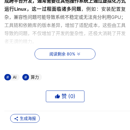
成跨平台开发，
通常需要在其他操作系统上通过虚拟化方式
运行Linux，这一过程面临诸多问题
，例如：安装配置复
杂，兼容性问题可能导致系统不稳定或无法充分利用GPU；
工具链和依赖库的版本差异，增加了适配成本，这些由工具
导致的问题，不仅增加了开发的复杂性，还极大消耗了开发
者无谓的精力。
阅读剩余 80%
爱簿智能携“算力本”入局，瞄准AI开发效率痛点。
爱簿智能
创始人兼CEO孙玉昆表示：“
大模型竞赛的本质是开发者生
产力的竞赛。
AI时代的生产力工具，亟待一次彻底的革新。
AI
算力
我们深刻洞察开发者的需求，希望能真正解决开发者遇到的
效率问题，从而让开发更简单，让创新更直接。”
赞 (
0
)
开创“算力本”品类：重新定义个人AI生产力工具
从PC时代的固定计算，到笔记本的移动办公，再到AIPC的
生成海报
轻量AI应用，技术进化始终未能充分解决核心矛盾——
开发