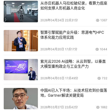
5. 参赛项目至少有3名及以上核心团队成员，拥有自主知识
从亦庄机器人马拉松破纪录，看算力底座
产权，核心技术产品具有良好应用价值、市场竞争力和产业
如何支撑人形机器人商业化
化前景等。
2026年04月24日 22点31分
1367
（三）企业成长组
智算引擎赋能产业升级：思源电气HPC
体系化能力应用实践
1. 已完成B轮/B＋轮融资及以上企业。
2. 人工智能领域头部企业，或国家、省市“专精特新”企业。
2026年04月20日 17点17分
1044
紫光云2026 AI战略：从云到智，以垂直
3. 参赛项目具有成熟的产品、商业模式，以及较强市场竞
大模型重构政企与工业生产力
争力，且为正向盈利的企业（须上传财务佐证资料，如审计
报告等）。
2026年04月03日 17点49分
732
4. 参赛项目须是参赛团队原始创新的项目（本项目参加本届
中国AI已入下半场：从技术狂欢到价值落
创新挑战赛的选拔赛、专项赛、总决赛时均未参加过国内外
地，Gartner解读关键变局
其他赛事）。
2026年03月27日 22点42分
1662