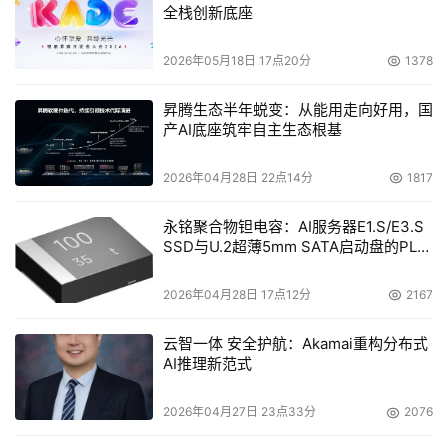
全栈创新底座
术路线和实施方案，可在实际场景中落地实施。
2026年05月18日 17点20分
1378
（二）企业初创组
昇腾生态半年蜕变：从能用走向好用，国
1. 未融资（有实体公司、技术研发团队、市场营销团队），
产AI底座筑牢自主生态根基
员工人数5人以上的企业。
2026年04月28日 22点14分
1817
2. 已完成融资天使轮、A轮/A＋轮融资的企业。
永铭聚合物钽电容：AI服务器E1.S/E3.S
3. 参赛项目须是参赛团队原始创新的项目（本项目参加本
SSD与U.2超薄5mm SATA启动盘的PLP
电容选型分析
届创新挑战赛的选拔赛、专项赛、总决赛时均未参加过国内
外其他赛事）。
2026年04月28日 17点12分
2167
4. 参赛团队限15人（含1名项目负责人，须为团队联合创始
云智一体 安全护航：Akamai重构分布式
AI推理新范式
人之一），项目负责人、项目团队成员须明确在项目中的定
位，如技术研发、市场推广、品牌宣传、项目管理等。
2026年04月27日 23点33分
2076