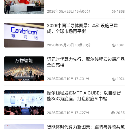
类登记注册。
2026年05月26日 15点00分
1868
2. 参赛团队限15人（含指导老师不超过2人、项目负责人1
2026中国半导体图景：基础设施已建
人），项目负责人及成员均须为普通高等学校（院所）在读
成，全球市场再平衡
专科、本科、硕博研究生，专业不限，并邀请至少1位在校
老师做项目指导。
2026年05月26日 10点30分
1061
3. 项目负责人、项目团队成员须明确在项目中的岗位定
词元时代算力先行，摩尔线程云边端产品
全面亮相
位，如技术研发、市场推广、品牌宣传、项目管理等；指导
老师须明确在参赛项目中的责任定位，如指导哪些项目的技
2026年05月19日 17点31分
1974
术攻关问题或项目成员路演答辩材料等。
摩尔线程发布MTT AICUBE：以自研智
4. 参赛项目在创新成果转化、工程创造、技术商业应用和市
能SoC为底座，打造家庭AI中枢
场推广颇具潜力，具备技术创新点或应用创新模式，产品性
能优势明显，须有项目技术工程应用落地案例。
2026年05月19日 17点27分
2035
5.高校院所科技成果转化项目参加本组比赛，具有明确的技
智能体时代算力新图景：鲲鹏与昇腾共筑