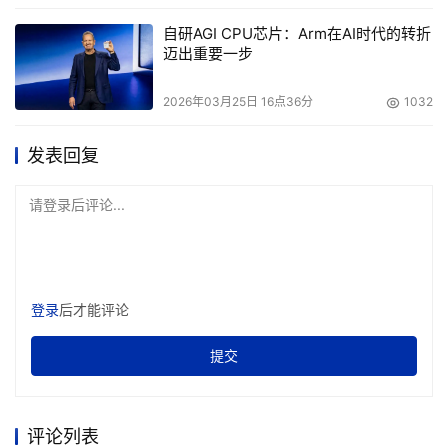
5. 参赛团队限15人（含1名项目负责人，须为团队技术负责
自研AGI CPU芯片：Arm在AI时代的转折
人之一），项目负责人、项目团队成员须明确在项目中的岗
迈出重要一步
位定位，如技术研发、市场推广、品牌战略、项目管理等。
参赛申报人须为项目负责人或技术部门负责人。
2026年03月25日 16点36分
1032
参赛注意事项
发表回复
（一）参赛选手身份符合对应组别团队身份要求，并提供准
请登录后评论...
确、真实、有效的报名信息；每位选手仅限参赛1支队伍，
参赛过程中选手不得变更所属队伍、场景赛道。
（二）参赛单位应是具有独立法人资格的企业（含科研机
登录
后才能评论
构），经营规范、社会信誉良好、无知识产权纠纷，且具有
较强的创新能力；参赛项目须为本团队经营的项目，不得借
提交
用他人项目参赛。
（三）参赛项目以团队为单位报名参赛，允许跨校和跨企业
评论列表