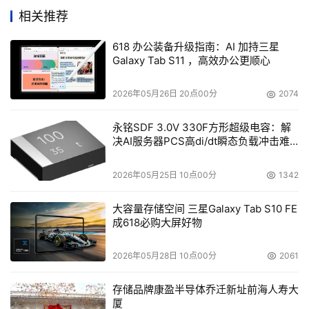
赛。
相关推荐
（一）“开放场景”专项赛。
结合参赛团队项目成果，充分考
618 办公装备升级指南：AI 加持三星
虑区域战略发展、资源优势、人才引入、科技生态、经济体
Galaxy Tab S11 ，高效办公更顺心
量等要素，由大赛组委会依据地方人工智能产业发展需求，
开放应用场景能力清单，为项目技术成果与创新产品找准产
2026年05月26日 20点00分
2074
业落地合作机会。具体详情请见附件一。
（二）“产业命题”
永铭SDF 3.0V 330F方形超级电容：解
揭榜赛。
聚焦人工智能领域未来产业培育，联合头部企业、
决AI服务器PCS高di/dt瞬态负载冲击难
行业龙头企业或重点园区、实验室等发布榜单需求，组委会
题
审核发榜单位赛题技术要点，参加揭榜项目单位提供应用案
2026年05月25日 10点00分
1342
例和解决方案，为行业场景应用落地找到新产品、新技术和
新市场。具体详情请见附件二。
大容量存储空间 三星Galaxy Tab S10 FE
成618必购大屏好物
参赛组别和条件
2026年05月28日 10点00分
2061
（一）高校种子组
存储品牌康盈半导体乔迁新址前海人寿大
厦
1. 参赛团队和项目在大赛报名截止之日前尚未完成工商等各