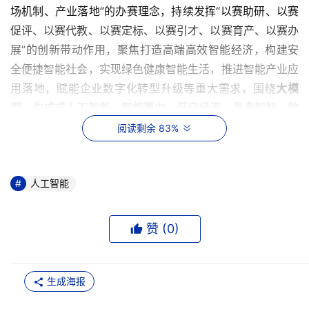
场机制、产业落地”的办赛理念，持续发挥“以赛助研、以赛
促评、以赛代教、以赛定标、以赛引才、以赛育产、以赛办
展”的创新带动作用，聚焦打造高端高效智能经济，构建安
全便捷智能社会，实现绿色健康智能生活，推进智能产业应
用落地，赋能企业数字化转型升级等重大需求，围绕
大模
型、生成式人工智能、智能算力、低空经济、具身智能、脑
机接口、合成生物、新能源储能
等重点领域，设立36个场
阅读剩余 83%
景应用专题赛项，为我国新型工业化和数字经济高质量发展
贡献力量。
人工智能
竞赛模式
赞 (
0
)
大赛采用
“开放场景”
和
“产业命题”
两类竞赛模式。通过网络
选拔、重点推荐、行业晋级、路演比拼、科奖嘉年华等重点
环节挑战角逐。请符合参赛条件的团队选手登录全国人工智
生成海报
能应用场景创新挑战赛官方网站
（www.cicas.cn）
报名参