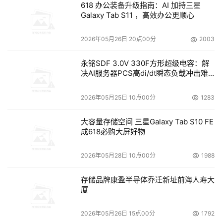
618 办公装备升级指南：AI 加持三星
态、燃气管道监测等问题，累计发现超过10万条事件；同时
Galaxy Tab S11 ，高效办公更顺心
整合政务数据、物联感知与互联网信息，构建城市运行“全
息画像”，辅助管理者快速决策。
2026年05月26日 20点00分
2003
目前，武汉的数字化转型已取得显著成效，打造了智慧气
永铭SDF 3.0V 330F方形超级电容：解
象、智慧防洪、智慧消防、城市内涝等一批多跨融合的应用
决AI服务器PCS高di/dt瞬态负载冲击难
题
场景，燃气安全事故率下降60%，交通拥堵指数降低15%，
2026年05月25日 10点00分
1283
市民政务服务满意度提升至98%。
大容量存储空间 三星Galaxy Tab S10 FE
未来，华为将持续携手武汉，以创新的ICT技术为武汉城市
成618必购大屏好物
数智化贡献力量。同时华为将联合全球伙伴，融合武汉经
验，加速城市智能化，为全球客户打造能感知、会思考、有
2026年05月28日 10点00分
1988
温度、可进化的智慧城市，让数字技术惠及全球每一个城
存储品牌康盈半导体乔迁新址前海人寿大
市。
厦
2026年05月26日 15点00分
1792
本文来源于DOIT传媒，文章内容仅供参考，不构成投资建议。