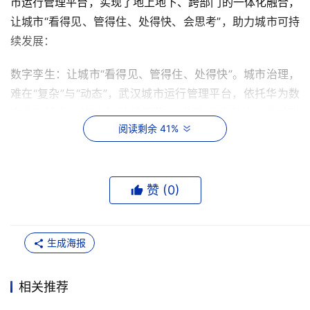
市运行管理平台，实现了地上地下、跨部门的一体化融合，
让城市“看得见、管得住、处得快、会思考”，助力城市可持
续发展：
数字孪生：让城市“看得见、管得住、处得快”。城市治理，
难在“复杂”与“动态”，武汉城市运行管理平台，依托华为数
字孪生技术，将城市“装进屏幕”，实现“虚实融合、实时联
阅读剩余 41%
动”。平台通过覆盖1200平方公里的三维数字孪生底座，整
合卫星遥感、城市精模与BIM模型（建筑信息模型），实时
呈现900余项城市体征数据，重点聚焦火灾、交通事故等12
赞 (
0
)
类城市事件，在事件发生时自动预警、联动处置以降低风
险。
人工智能：AI赋能，让城市“会思考”。数字孪生技术深度融
生成海报
合华为AI算法与行业场景，实现三大创新：动态仿真推演、
智能风险识别与多源数据融合。平台结合交通流量与气象数
相关推荐
据，精准预测节假日拥堵趋势；AI每日分析近千座桥梁动