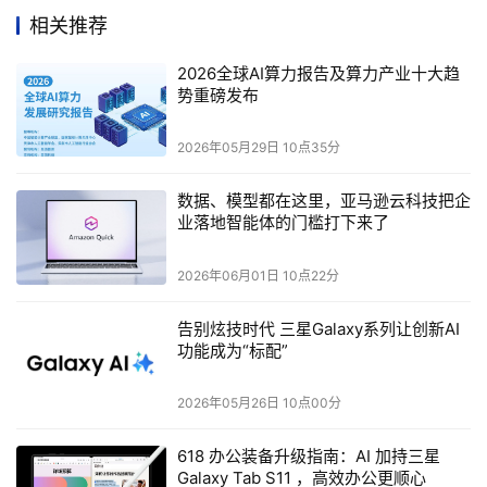
戴尔中国
相关推荐
ALIENWARE
外星人外设
2026全球AI算力报告及算力产业十大趋
高级产品经
理傅俊讲解
势重磅发布
新品
2026年05月29日 10点35分
对于鼠标而言，除了DPI，另一个重要性能指标则是轮询
率。轮询率是指鼠标向设备发送数据的频率，其对于鼠标的
数据、模型都在这里，亚马逊云科技把企
反应速度和精确度有着至关重要的影响，轮询率越高，鼠标
业落地智能体的门槛打下来了
向电脑报告其位置的频率就越高。这将带来更快的响应速度
2026年06月01日 10点22分
和更高的精度，并在瞄准或在屏幕上移动时使鼠标光标看起
来更顺畅（与高刷新率显示器的优势类似）。
告别炫技时代 三星Galaxy系列让创新AI
功能成为“标配”
全新ALIENWARE外星人PRO无线游戏鼠标装配高性能组
件，在毫秒级的竞速时刻，相较于最高为1KHz轮询率的其
2026年05月26日 10点00分
他同类产品，玩家使用这款鼠标可以借助它的原生4KHz无
618 办公装备升级指南：AI 加持三星
线或8KHz有线轮询率，获得分别为0.25ms和0.125ms的响
Galaxy Tab S11 ，高效办公更顺心