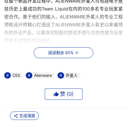
在整个新品开发过程中，ALIENWARE外星人与包括电子竞
技历史上最成功的Team Liquid在内的100多名专业玩家紧
密合作。基于他们的输入，ALIENWARE外星人的专业工程
师和设计师精心打造出了ALIENWARE外星人有史以来最领
先的外设产品，以量身定制般的舒适手感与出色性能为玩家
带来不设限的竞技体验。
阅读剩余 85%
全新ALIENWARE外星人PRO无线游戏鼠标 性能与舒适兼
具
职业玩家一致认为，一款用于比赛的游戏鼠标需要具备快速
CES
Alienware
外星人
响应、舒适和长续航能力。ALIENWARE外星人在这些方面
不断挑战极限，并融入深思熟虑的便利设计，使得全新
赞 (
0
)
ALIENWARE外星人PRO无线游戏鼠标成为专业玩家和技术
爱好者的理想选择。
生成海报