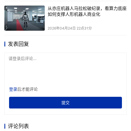
从亦庄机器人马拉松破纪录，看算力底座
•双模连接：可通过2.4GHz无线转换器连接或USB-C超轻
如何支撑人形机器人商业化
超柔伞绳有线连接。
2026年04月24日 22点31分
•节能模式：将轮询率从4KHz降至1KHz，延长续航时间。
发表回复
•可持续性贡献：采用82%的消费后可回收（PCR）塑料 。
请登录后评论...
全新ALIENWARE外星人PRO无线游戏键盘 为电竞而生
竞技游戏玩家需要足够的移动空间和不影响表现的合理按键
布局，同时还需要时常调整键盘位置，确保以更加舒适的姿
登录
后才能评论
势应对紧张激烈的比赛或长时间直播。全新ALIENWARE外
星人Pro无线游戏键盘采用75%紧凑布局，体积小巧，满足
提交
了玩家的需求，在节省空间的同时保留必要功能键区，并且
不会让玩家在比赛中因为误触不必要的键而失误。
评论列表