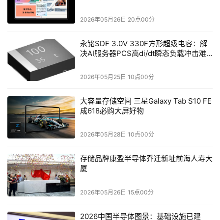
应时间，实现精准操作，为竞技获得优势。
2026年05月26日 20点00分
全新
永铭SDF 3.0V 330F方形超级电容：解
ALIENWARE
决AI服务器PCS高di/dt瞬态负载冲击难
外星人PRO
题
无线游戏鼠
标可提供原
2026年05月25日 10点00分
生4KHz（无
线）与
大容量存储空间 三星Galaxy Tab S10 FE
8KHz（有
成618必购大屏好物
线）轮询率
除了性能，鼠标的舒适度也很重要。想要为广大游戏玩家打
2026年05月28日 10点00分
造理想的设计并非易事。ALIENWARE外星人的设计师通过
存储品牌康盈半导体乔迁新址前海人寿大
与职业电竞运动员紧密合作，设计出适合各种握持姿势（包
厦
括手掌握法、手指握法、指尖握法）和各种手型的对称形
状。同时，全新ALIENWARE外星人PRO无线游戏鼠标采用
2026年05月26日 15点00分
极致轻量化设计，整机重量低于60g，以平衡其移动性和稳
2026中国半导体图景：基础设施已建
定性，并在外壳设计中加入了内置转换器收纳仓。