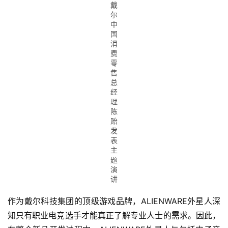
戴
尔
中
国
消
费
零
售
总
经
理
陈
贻
发
表
主
题
演
讲
作为戴尔科技集团的顶级游戏品牌，ALIENWARE外星人深
知只有职业电竞选手才能真正了解专业人士的需求。因此，