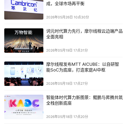
成，全球市场再平衡
2026年05月26日 10点30分
全新
ALIENWARE
词元时代算力先行，摩尔线程云边端产品
外星人PRO
全面亮相
无线游戏鼠
标采用对称
形状设计，
2026年05月19日 17点31分
适合多种握
持姿势
摩尔线程发布MTT AICUBE：以自研智
能SoC为底座，打造家庭AI中枢
为了确保每个点击都能被迅速捕捉并让每个玩家都能感受到
一致性，全新ALIENWARE外星人PRO无线游戏鼠标采用
2026年05月19日 17点27分
ALIENWARE外星人首创的ALIENWARE-Exclusive专属磁
力按键回弹技术，优化按键去抖动时间，并提升双击速度，
智能体时代算力新图景：鲲鹏与昇腾共筑
同时防止按键粘连。这款鼠标配备最先进的传感器，提供
全栈创新底座
650 IPS跟踪速度、50G加速度和原生26,000 DPI，可在游
2026年05月18日 17点20分
戏全程实现精准一致的追踪。同时兼具耐用性，点击寿命高
达7,000万次 ，即使在第一人称射击游戏或即时战略游戏，