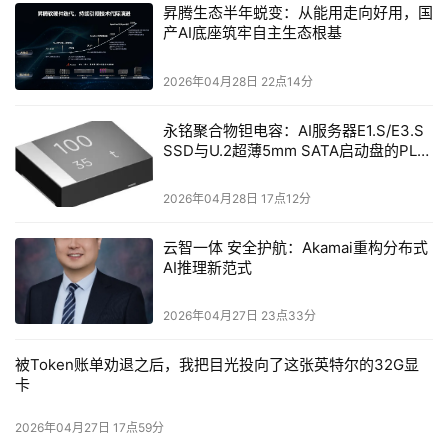
昇腾生态半年蜕变：从能用走向好用，国
玩家也可尽情畅玩。
产AI底座筑牢自主生态根基
全新ALIENWARE外星人PRO无线游戏鼠标以卓越性能为玩
2026年04月28日 22点14分
家带来更专业的电竞体验：
永铭聚合物钽电容：AI服务器E1.S/E3.S
•电池续航持久：当轮询率为4KHz时，可提供长达32小时
SSD与U.2超薄5mm SATA启动盘的PLP
电容选型分析
的电池续航时间 ；当轮询率为1KHz时，可提供长达120小
2026年04月28日 17点12分
时的电池续航时间 。通过USB-C接口充电5分钟，即可实现
长达6小时 的畅玩体验（1KHz轮询率）。LED指示灯将在
云智一体 安全护航：Akamai重构分布式
电量不足时进行提示。
AI推理新范式
•100%PTFE脚垫：材质耐用，移动手感顺滑流畅。
2026年04月27日 23点33分
•金属滚轮设计：品质出众，极致轻巧。
被Token账单劝退之后，我把目光投向了这张英特尔的32G显
卡
•六键个性化设置：配有热键与鼠标宏，可轻松调节DPI与
2026年04月27日 17点59分
切换配置文件。