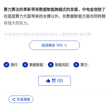
算力算法的革新带来数据智能跨越式的发展，中电金信除了
在底层算力方面带来的支撑以外，在数据智能方面也同样拥
有强大的实力。
中电金信为银行系统架构升级注入数据智能
“
新引擎
”
阅读剩余 74%
为应对多变的业务诉求以及实时增长的海量数据，企业对数
据处理分析提出更高的要求，Hadoop集群与MPP数据库的
融合架构越来越多出现在银行的IT建设中。“湖仓一体”的形
银行
数据智能
智能风控
算力
式，可以融合数据仓与数据湖的差异，将数据仓构建于数据
湖上，提供更具弹性以及性价比的存储，增加数据质量，大
大减少数据冗余，消除数据孤岛，让"湖里"和"仓里"的数据
赞 (
0
)
自由流动。
对应“湖仓一体”建设，中电金信提炼总结并研发了具有松耦
生成海报
合、组件式的数据中台产品，建立从数据接入、数据开发、