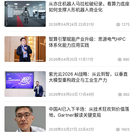
已经连续三年获得风险管理解决方案市场份额第一。
中电金
从亦庄机器人马拉松破纪录，看算力底座
如何支撑人形机器人商业化
信为银行提供了风险管理整体解决方案，通过建立银行风险
管理治理组织、设定风险偏好，进行信用风险、市场风险、
2026年04月24日 22点31分
1275
操作风险、流动性风险等各种风险管理策略与限额管理、政
策程序流程、管理系统和数据系统的建设，完善风险管理报
智算引擎赋能产业升级：思源电气HPC
告和信息披露，满足银行提升自身风控管理的迫切需求，以
体系化能力应用实践
及监管机构的严格要求。 
2026年04月20日 17点17分
990
近年来，在巴塞尔 III 监管改革引导下，银行今年开始建设
紫光云2026 AI战略：从云到智，以垂直
与“资本新规”相适应的全面风险管理体系。中电金信全面满
大模型重构政企与工业生产力
足资本新规监管要求，其风险和资本管理系统解决方案，可
实现信用风险、市场风险和操作风险加权资产的多种计量方
2026年04月03日 17点49分
682
法的准确计量、资本监管报表与信息披露报表的开发和报
送、资本管理功能的升级等最新银行监管需求。
中国AI已入下半场：从技术狂欢到价值落
地，Gartner解读关键变局
2026年03月27日 22点42分
1605