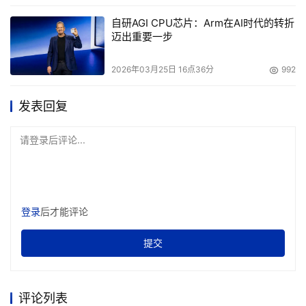
自研AGI CPU芯片：Arm在AI时代的转折
迈出重要一步
2026年03月25日 16点36分
992
发表回复
通过全面的风险咨询与实施能力，中电金信以一支柱风险加
请登录后评论...
权资产RWA计量、二支柱内部资本充足评估管理ICAAP、
三支柱信息披露报表报送及大额风险暴露、大数据风险预警
等多款风险管理产品，在银行资本新规风险和资本管理系统
建设中得到了广泛认可，连续中标某国有银行信用风险加权
登录
后才能评论
资产引擎内化咨询、某股份行资本管理系统建设、某城商行
提交
RWA系统建设等多个项目。
此外，近年来银行风险管理解决方案越来越注重数据驱动的
评论列表
风险分析，整合和分析大量的内部和外部数据，构建风险数