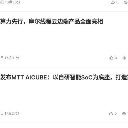
6日 10点30分
0
算力先行，摩尔线程云边端产品全面亮相
9日 17点31分
0
发布MTT AICUBE：以自研智能SoC为底座，打造
9日 17点27分
0