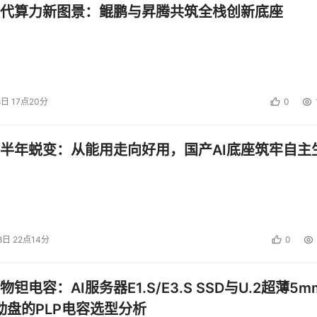
代算力新图景：鲲鹏与昇腾共筑全栈创新底座
8日 17点20分
0
半年蜕变：从能用走向好用，国产AI底座筑牢自主
8日 22点14分
0
钽电容：AI服务器E1.S/E3.S SSD与U.2超薄5m
启动盘的PLP电容选型分析