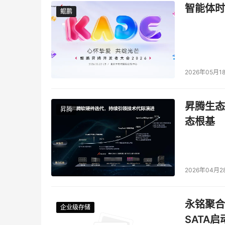
智能体时
鲲鹏
鲲鹏
2026年05月1
昇腾生态
昇腾
态根基
2026年04月2
永铭聚合物
企业级存储
企业级存储
企业级存储
企业级存储
SATA