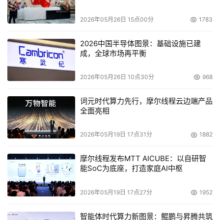
等虚拟机器人推动各领域实现智慧变革。
2026年05月26日 15点00分
1783
现下，随着抖音、快手、B站等视频媒介的迅速普及，以及
2026中国半导体图景：基础设施已建
用户更加碎片化、倾向交互性的阅读习惯，视频内容已成为
成，全球市场再平衡
各行各业不可或缺的一个重要传播载体，视频产业已掀起新
一波发展热潮。虽然各类明星网红、知识博主、行业精英等
2026年05月26日 10点30分
968
人才已迅速聚集在视频平台生产优质内容以满足用户所需，
词元时代算力先行，摩尔线程云边端产品
但视频创作仍有较高门槛，要创作出优质内容还是需要付出
全面亮相
极大的人力物力。不可避免，视频产业也面临着优质内容的
持续生产以及生产效率有待提升等问题。
2026年05月19日 17点31分
1882
而搜狗分身技术正可以通过基于“克隆”真人AI分身的方式，
摩尔线程发布MTT AICUBE：以自研智
能SoC为底座，打造家庭AI中枢
很大程度上助力提升优质视频内容的生产效率。一方面，对
于明星、行业精英等因需忙于自己主业而缺少时间进行视频
2026年05月19日 17点27分
1952
录制的创作者来说，搜狗AI分身就可“代替”其出境以确保同
等质量内容的输出，这就解决了创作者“分身乏术”的难题；
智能体时代算力新图景：鲲鹏与昇腾共筑