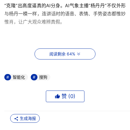
“克隆”出高度逼真的AI分身。AI气象主播“杨丹丹”不仅外形
与杨丹一模一样，连讲话时的语音、表情、手势姿态都惟妙
惟肖，让广大观众难辨真假。
（图：基于搜狗分身技术打造AI气象主播“杨丹丹”）
阅读剩余 64%
能打造出一个与真人真假难辨的“分身”，实现“真假美猴王”
般的神奇效果，正如上文所言，其核心正源于搜狗全球首创
智能化
搜狗
的分身技术。在2018年第五届世界互联网大会现场，搜狗
凭借其在语音、图像、唇语合成等技术领域的领先成果，联
合新华社推出了全球首个“AI合成主播”，震惊中外。首例“AI
赞 (
0
)
合成主播”的出现，也打开了全球范围内AI技术研发及落地
创新的新思路，此后，国内外几家科技企业都先后投入相关
生成海报
研发。