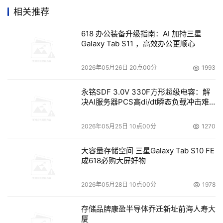
维所需要投入的人力、物力成本越来越高，而搜狗当前的专
相关推荐
家资源和技术投入已经无法全方位满足网络在运维、建设、
开发等方面的需求。
618 办公装备升级指南：AI 加持三星
Galaxy Tab S11 ，高效办公更顺心
SLA要求严格
2026年05月26日 20点00分
1993
随着行业竞争的加剧，互联网行业需要提供7*24小时高质
量服务，其SLA（Service Level Agreement，服务等级协
永铭SDF 3.0V 330F方形超级电容：解
决AI服务器PCS高di/dt瞬态负载冲击难
议）要求越来越严格，如果沿用传统运维方式，工作量不可
题
想象，也无法满足7*24的业务全天候保障需求。遗漏告警
2026年05月25日 10点00分
1270
和故障响应慢等问题的出现难以避免。
大容量存储空间 三星Galaxy Tab S10 FE
技术手段缺乏
成618必购大屏好物
在网络长期运行的过程中，设备的软、硬件隐患产生积累，
2026年05月28日 10点00分
1978
但是现有手段已经无法做到彻底排查。
存储品牌康盈半导体乔迁新址前海人寿大
远程资源赋能 轻松化解业务压力
厦