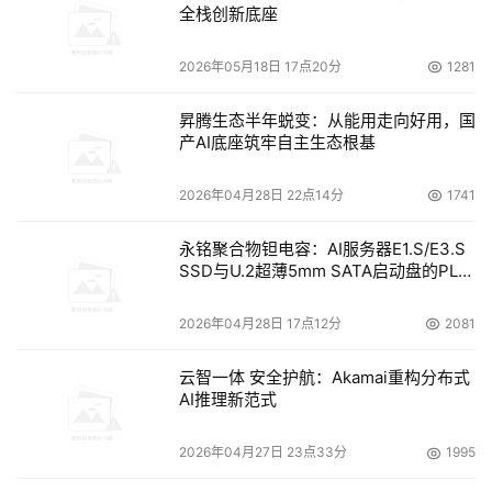
全栈创新底座
开交流沟通，针对重大问题提供专用“绿色通道”，由专家紧
急展开会诊，让搜狗的业务风险以最快速度排除。
2026年05月18日 17点20分
1281
由于搜狗拥有海量的基础设施，对所有设施进行高水准的巡
昇腾生态半年蜕变：从能用走向好用，国
检将给搜狗的技术团队带来巨大的业务压力。针对常见的软
产AI底座筑牢自主生态根基
件版本问题，新华三专业团队会定期对软件进行“地毯式”扫
2026年04月28日 22点14分
1741
描，对存在重大隐患的版本进行预警和升级，即使是最细微
的问题也不放过。每个月，搜狗会获得月度报告，全面了解
永铭聚合物钽电容：AI服务器E1.S/E3.S
当前设备的业务状态和软硬件问题。而每个季度，新华三的
SSD与U.2超薄5mm SATA启动盘的PLP
专业团队还会进行大范围的巡检，从根本上排除隐患和遗漏
电容选型分析
的硬件问题。
2026年04月28日 17点12分
2081
得益于U-Center安仔远程运维服务的支持，搜狗以非常轻
云智一体 安全护航：Akamai重构分布式
AI推理新范式
量级的技术团队规模，实现了对海量基础设施和数据中心的
高效管理，对每个产品全硬件生命周期的状态了如指掌。基
2026年04月27日 23点33分
1995
于对新华三提供服务的信任，搜狗进一步深化了双方的合