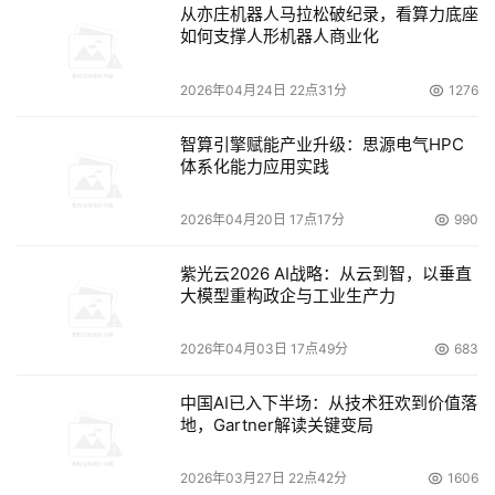
作，从4年前合作至今，U-Center安仔远程运维服务所纳管
从亦庄机器人马拉松破纪录，看算力底座
如何支撑人形机器人商业化
的设备实现了十倍数量级的扩充，帮助搜狗在自身业务领域
构筑稳固的“护城河”，在激烈的市场竞争中保持强大的优
2026年04月24日 22点31分
1276
势。
智算引擎赋能产业升级：思源电气HPC
目前，新华三集团已经形成了涵盖远程运维服务等六大解决
体系化能力应用实践
方案在内的U-Center统一运维云服务，以强大智能为业务
提供全场景、全生命周期的守护，让技术服务的可靠性达到
2026年04月20日 17点17分
990
一个全新的高度，带给包括互联网行业在内百行百业用户非
紫光云2026 AI战略：从云到智，以垂直
凡的服务体验。
大模型重构政企与工业生产力
2026年04月03日 17点49分
683
本文来源于DOIT传媒，文章内容仅供参考，不构成投资建议。
中国AI已入下半场：从技术狂欢到价值落
地，Gartner解读关键变局
2026年03月27日 22点42分
1606