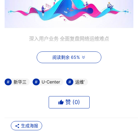
深入用户业务 全面复盘网络运维难点
根据当前的业务情况，新华三集团进行深度盘点，发现搜狗
阅读剩余 65%
的网络运维存在几大难点：
海量基础设施
新华三
U-Center
运维’
搜狗在全国各地拥有多个数据中心，由此产生的基础问题排
查的业务量使得技术团队疲于应付。
赞 (
0
)
业务资源有限
生成海报
随着业务的快速拓展，网络基础设施规模不断扩张，网络运