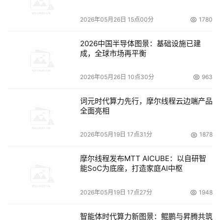
随着业务版图的不断拓展，网络运维的痛点和难点成为搜狗
2026年05月26日 15点00分
1780
业务服务水平提升的掣肘。搜狗希望获得高效稳定的网络传
2026中国半导体图景：基础设施已建
输支持，让用户使用旗下的搜索引擎、输入法等互联网产
成，全球市场再平衡
品、服务时获得优越的体验。
2026年05月26日 10点30分
963
为此，搜狗与新华三集团携手，7*24小时不间断的维护网
络的稳定运行。某个清晨，广大“打工人”还在梦乡中，新华
词元时代算力先行，摩尔线程云边端产品
三的远程专家这时还坚守在工作岗位，当监测到网络设备重
全面亮相
启的预警后，他们立刻检查设备，发现数据上传端口的异
2026年05月19日 17点31分
1878
常，经过专业研发团队的紧急攻关分析，定位故障的根因是
版本问题导致的CPU缓存异常，通过升级软件版本，搜狗在
摩尔线程发布MTT AICUBE：以自研智
很短的时间内就解决了问题。
能SoC为底座，打造家庭AI中枢
这只是U-Center安仔远程运维服务的一个缩影，在这背
2026年05月19日 17点27分
1948
后，200名原厂技术服务专家7*24小时全天候的随时响应
智能体时代算力新图景：鲲鹏与昇腾共筑
业务需求，在发现隐患后会在第一时间通知搜狗，并积极展