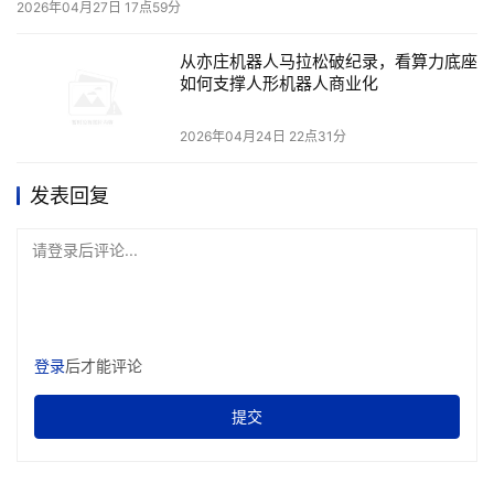
2026年04月27日 17点59分
Pro Edition 功能外，还包括：
从亦庄机器人马拉松破纪录，看算力底座
企业 VM 预配：
使用预安装应用程序轻松配置 VM 来实现
如何支撑人形机器人商业化
上传和托管操作，以便员工在 Mac 设备上安全下载和运行
内容。
2026年04月24日 22点31分
升级控制：
集中管理提供了灵活的控制，来管理对新 
发表回复
Parallels Desktop 更新、新功能发布、升级和新 macOS 
版本的访问。
请登录后评论...
无密码更新：
Parallels Desktop 更新不再需要管理员凭
据，使用 Mac 设备的 IT 人员和用户即使不是管理员也可以
更轻松地保持其最新状态。
登录
后才能评论
在 macOS Big Sur 上轻松安装：
macOS Big Sur 上的 
提交
Parallels Desktop 安装不需要经系统扩展批准，因此可以
快速无缝地进行安装，且无需重启 Mac。