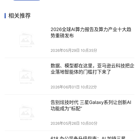
相关推荐
2026全球AI算力报告及算力产业十大趋
势重磅发布
观看 Parallels Desktop 16 新功能的视频演示：点击
2026年05月29日 10点35分
https://v.youku.com/v_show/id_XNDc4NjQyODQ2OA==
.html
数据、模型都在这里，亚马逊云科技把企
业落地智能体的门槛打下来了
体验积淀多年的创新技术与经典功能
2026年06月01日 10点22分
Parallels Desktop 16 for Mac 集14年技术创新之力，为用
户带来众多前所未有的新功能和高性能首创技术，是 
告别炫技时代 三星Galaxy系列让创新AI
功能成为“标配”
Parallels 为在 Mac 上提供 Windows 最佳运行体验而不懈
努力的成果。Parallels 于2006 年发布了世界上首个可在 
2026年05月26日 10点00分
Mac 上运行 Windows 而无需重启的 Mac 虚拟软件；
2007 年推出了融合 (Coherence) 模式，让用户可以选择
618 办公装备升级指南：AI 加持三星