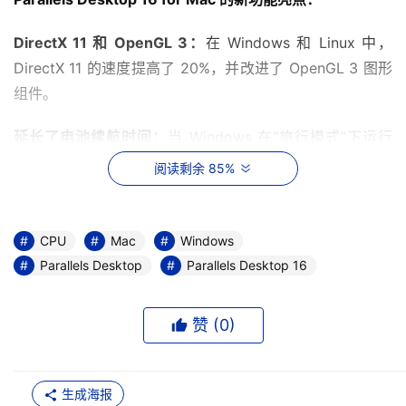
DirectX 11 和 OpenGL 3：
在 Windows 和 Linux 中，
DirectX 11 的速度提高了 20%，并改进了 OpenGL 3 图形
组件。
延长了电池续航时间：
当 Windows 在“旅行模式”下运行
时，电池续航时间可延长 10%，使您随时保持工作效率。
阅读剩余 85%
自动回收磁盘空间：
可以将虚拟机 (VM) 设置为在关闭时自
动返回未使用的磁盘空间。
CPU
Mac
Windows
Parallels Desktop
Parallels Desktop 16
为 Windows 应用新增多点触控手势：
可在 Windows 应用
中流畅使用缩放和旋转触控板多点触控手势。
赞 (
0
)
更多打印选项：
可双面打印，并选择从 A0 到信封等更多纸
张尺寸。
生成海报