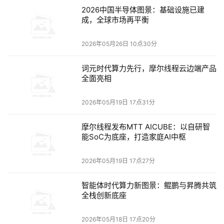
2026中国半导体图景：基础设施已建
vRAM。
成，全球市场再平衡
Microsoft Visual Studio 插件：
Visual Studio 集成简化了
2026年05月26日 10点30分
跨操作系统测试应用程序。
词元时代算力先行，摩尔线程云边端产品
创建和命名自定义网络（新）：
为您的自定义网络命名，以
全面亮相
便有序高效地进行测试。
2026年05月19日 17点31分
嵌套虚拟化：
在 Parallels Desktop 虚拟机中运行和测试基
于 Microsoft Hyper-V 的虚拟机。
摩尔线程发布MTT AICUBE：以自研智
能SoC为底座，打造家庭AI中枢
命令行：
丰富的命令行接口（prlctl 和 prlsrvctl）可实现灵
2026年05月19日 17点27分
活的自动化工作。
智能体时代算力新图景：鲲鹏与昇腾共筑
Vagrant、Docker 和 Jenkins 插件：
为开发人员提供免费
全栈创新底座
的 Vagrant、Docker 和 Jenkins 插件/提供程序。
2026年05月18日 17点20分