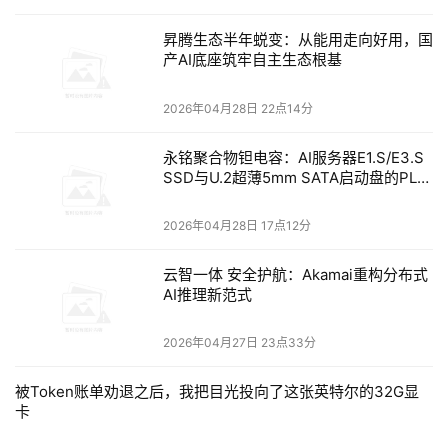
链接克隆：
通过现有 VM 快照创建一个新的 VM。链接克隆
重用两个 VM 相同的磁盘扇区，因此只会占用父 VM 所用
昇腾生态半年蜕变：从能用走向好用，国
磁盘空间的一部分。
产AI底座筑牢自主生态根基
在控制中心对 VM 进行存档：
专业用户往往拥有许多虚拟
2026年04月28日 22点14分
机，这些虚拟机会占用大量磁盘空间。通过 Parallels 
永铭聚合物钽电容：AI服务器E1.S/E3.S
Desktop 控制中心的就地存档功能，可管理已存档 VM 的
SSD与U.2超薄5mm SATA启动盘的PLP
配置，带来独特的便利性。
电容选型分析
2026年04月28日 17点12分
准备传输（新）：
以压缩格式导出一个 VM 作为固态文
件，以便更轻松、快速地上传和传输到新硬件。
云智一体 安全护航：Akamai重构分布式
AI推理新范式
50 多个功能：
Pro Edition 中包含 50 多个有用的省时功
能。
2026年04月27日 23点33分
Parallels Desktop 16 for Mac Business Edition
被Token账单劝退之后，我把目光投向了这张英特尔的32G显
卡
Parallels Desktop 16 Business Edition 新功能，除了所有 