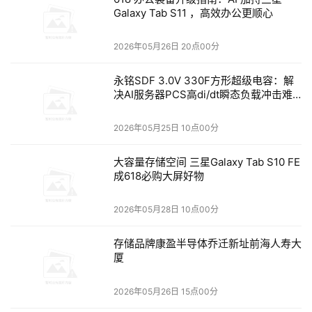
Galaxy Tab S11 ，高效办公更顺心
以不可见的方式在后台运行 Windows，同时在 macOS 环
境下，以 Mac 原生手势使用 Windows 应用程序；2015 
2026年05月26日 20点00分
年推出了 Dropbox、iCloud 和 OneDrive 云服务的无缝集
成；2019 年在 Apple Metal 上支持 DirectX 11、10 和 
永铭SDF 3.0V 330F方形超级电容：解
9。而在 2020 年，Parallels Desktop 16 针对 macOS 
决AI服务器PCS高di/dt瞬态负载冲击难
题
Big Sur 重新进行了设计，无需加载任何弃用的内核扩展即
2026年05月25日 10点00分
可使用 Mac 原生虚拟化。
大容量存储空间 三星Galaxy Tab S10 FE
Parallels Desktop 16 for Mac Pro Edition
成618必购大屏好物
Parallels Desktop 销售排名第一的版本是 Parallels 
2026年05月28日 10点00分
Desktop Pro Edition。与 Standard Edition 相比，它更加
强大，功能也更加丰富、灵活，使用起来很简单。Parallels 
存储品牌康盈半导体乔迁新址前海人寿大
Desktop Pro Edition 使任何用户都可以轻松体验最高的工
厦
作效率。Pro Edition 的关键新功能包括：
2026年05月26日 15点00分
CPU 和 RAM：
每个 VM 分配多达 32 个 vCPU 和 128 GB 