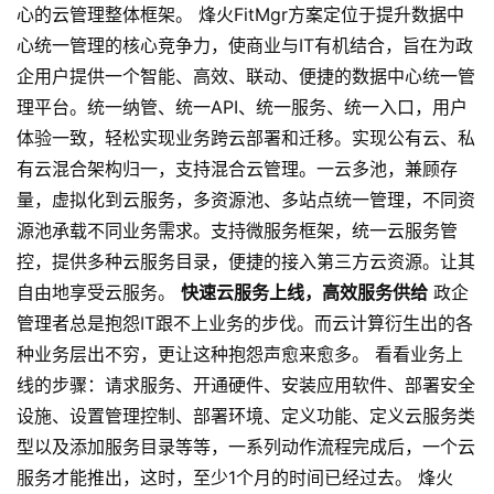
心的云管理整体框架。 烽火FitMgr方案定位于提升数据中
心统一管理的核心竞争力，使商业与IT有机结合，旨在为政
企用户提供一个智能、高效、联动、便捷的数据中心统一管
理平台。统一纳管、统一API、统一服务、统一入口，用户
体验一致，轻松实现业务跨云部署和迁移。实现公有云、私
有云混合架构归一，支持混合云管理。一云多池，兼顾存
量，虚拟化到云服务，多资源池、多站点统一管理，不同资
源池承载不同业务需求。支持微服务框架，统一云服务管
控，提供多种云服务目录，便捷的接入第三方云资源。让其
自由地享受云服务。
快速
云服务
上线，高效服务供给
政企
管理者总是抱怨IT跟不上业务的步伐。而云计算衍生出的各
种业务层出不穷，更让这种抱怨声愈来愈多。 看看业务上
线的步骤：请求服务、开通硬件、安装应用软件、部署安全
设施、设置管理控制、部署环境、定义功能、定义云服务类
型以及添加服务目录等等，一系列动作流程完成后，一个云
服务才能推出，这时，至少1个月的时间已经过去。 烽火