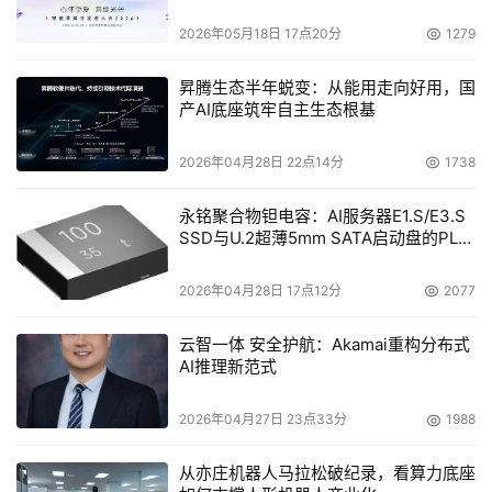
2026年05月18日 17点20分
1279
昇腾生态半年蜕变：从能用走向好用，国
产AI底座筑牢自主生态根基
2026年04月28日 22点14分
1738
永铭聚合物钽电容：AI服务器E1.S/E3.S
SSD与U.2超薄5mm SATA启动盘的PLP
电容选型分析
2026年04月28日 17点12分
2077
云智一体 安全护航：Akamai重构分布式
AI推理新范式
2026年04月27日 23点33分
1988
从亦庄机器人马拉松破纪录，看算力底座