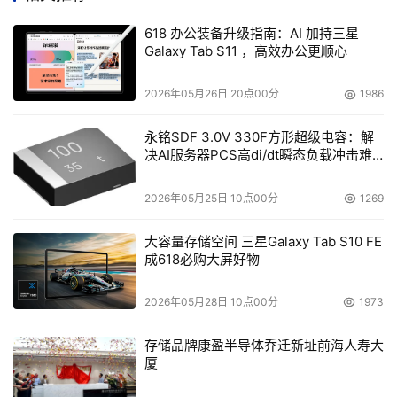
烽火FitMgr数据中心统一管理方案可做到真正意义上的融
618 办公装备升级指南：AI 加持三星
合：统一管理传统数据中心和多云数据中心，虚拟资源和物
Galaxy Tab S11 ，高效办公更顺心
力资源。政企用户的IT联动起来形成一个整体的资源池，
统一管理为多业务模式的创建提供了便利，让服务更贴近最
2026年05月26日 20点00分
1986
终政企用户。 云服务目录、微服务、容器、资源编排、数
据库……烽火FitMgr让政企用户在IT的海洋里自由穿梭。
永铭SDF 3.0V 330F方形超级电容：解
决AI服务器PCS高di/dt瞬态负载冲击难
题
2026年05月25日 10点00分
1269
本文来源于DOIT传媒，文章内容仅供参考，不构成投资建议。
大容量存储空间 三星Galaxy Tab S10 FE
成618必购大屏好物
2026年05月28日 10点00分
1973
存储品牌康盈半导体乔迁新址前海人寿大
厦