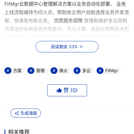
FitMgr云数据中心管理解决方案以业务自动化部署、 业务
上线流程编排为切入点，帮助政企用户自助选择业务开发流
程，快速发布新业务。
优质服务保障
管理和维护多云异构
资源池的各种服务异常复杂，而云计算、虚拟化等新技术的
广泛采用进一步加剧了其复杂度。 云服务自动化是烽火
FitMgr云服务保障方案的重要核心。FitMgr为政企用户提供
阅读剩余 33%
了跨物理云、虚拟云和专有/公共云资源的统一视图。通过
安全的访问的云服务目录，最终政企用户可以快速选择和开
通他们所需的资源。云服务自动化还可帮助政企用户确保以
方案
管理
烽火
多云
FitMgr
最少的工作量快速开通资源池，无论使用什么云资源平台，
特有的快速云编排技术和硬件服务器自动配置技术都可以帮
赞 (
0
)
助政企部署云资源池，极大地提升内部生产率。
统一管
理，节省服务成本
IT、数据库、虚拟化、大数据等各种新
技术层出不穷，政企用户在面临能耗需求必须降低、效率急
生成海报
需提升等多重压力的同时，还不得不应对异构多云平台管理
的挑战。许多政企用户正在寻求一种整体化的云管理方式。
相关推荐