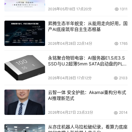
2026年05月18日 17点20分
1311
昇腾生态半年蜕变：从能用走向好用，国
产AI底座筑牢自主生态根基
2026年04月28日 22点14分
1765
永铭聚合物钽电容：AI服务器E1.S/E3.S
SSD与U.2超薄5mm SATA启动盘的PLP
电容选型分析
2026年04月28日 17点12分
2103
云智一体 安全护航：Akamai重构分布式
AI推理新范式
2026年04月27日 23点33分
2014
从亦庄机器人马拉松破纪录，看算力底座