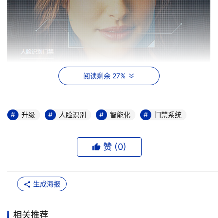
各大老牌安防厂商开始加大力度投入研发人脸识别门禁系
阅读剩余 27%
统，包括海康、大华、中控智慧、汉王等。陆续也有AI公司
投入研发，致力于利用人脸识别技术助力门禁系统智能化升
级。譬如图普科技开发了集门禁访客于一体的解决方案，支
升级
人脸识别
智能化
门禁系统
持通过融入人脸识别技术对企业已有门禁设施进行智能化升
级。企业无需彻底重新安装门禁系统，这也意味着成本效益
赞 (
0
)
的最大化，把对企业运营的影响降到最低。 尽管人脸识别
门禁目前还未大范围普及，但随着技术进步及建设智慧城市
的脚步加快，人脸识别门禁系统的热度逐渐上升，各大小
生成海报
区、办公大楼、学校等场所逐渐升级门禁，启用新兴的人脸
识别门禁系统。以更先进的技术、更合理的流程，在不降低
相关推荐