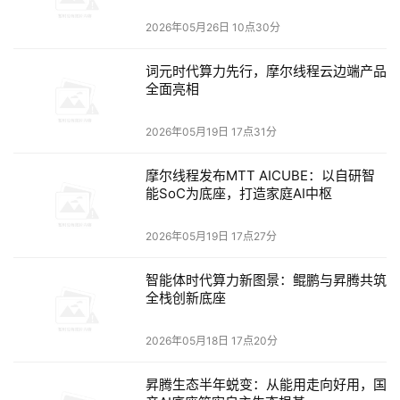
作、系统崩溃、系统升级失败等潜在威胁事件的发生。在此
2026年05月26日 10点30分
基础上，很多行业会因为等保要求对重要数据进行本地或异
地容灾，对灾备项目的RTO与RPO进行严格的划分。 对于
词元时代算力先行，摩尔线程云边端产品
CDP在RTO与RPO两个重要灾备考核指标的表现，业界一直
全面亮相
都有争论，主流的观点认为在普遍成本接受的范围内，RTO
2026年05月19日 17点31分
与RPO是鱼和熊掌不可兼得，只能在两者中找到最佳平衡时
间点。 当前CDP也存在很多技术难点，例如虽然在高成本
摩尔线程发布MTT AICUBE：以自研智
投入下，直接将异或运算固化在芯片中，但是对于要解决高
能SoC为底座，打造家庭AI中枢
频写操作数据的CDP压缩RTO的难题，业界仍在探索中。
2026年05月19日 17点27分
本文来源于DOIT传媒，文章内容仅供参考，不构成投资建议。
智能体时代算力新图景：鲲鹏与昇腾共筑
全栈创新底座
2026年05月18日 17点20分
昇腾生态半年蜕变：从能用走向好用，国