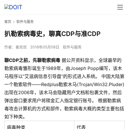
首页
软件与服务
扒勒索病毒史，聊真CDP与准CDP
作者：
崔欢欢
2018年05月08日
软件与服务
聊CDP
之前，先聊勒索病毒
据公开资料显示，全球最早的
勒索病毒雏形诞生于1989年，由Joseph Popp编写，该木
马程序以“艾滋病信息引导盘”的形式进入系统。 中国大陆第
一个勒索软件——Redplus勒索木马(Trojan/Win32.Pluder)
出现在2006年，该木马会隐藏用户文档和包裹文件，然后
弹出窗口要求用户将赎金汇入指定银行账号。 根据勒索病
毒攻击计算机的方式和部件，勒索病毒大概的类型主要包括
如下种类。
病毒种类
代表