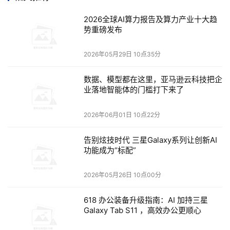
业务不允许有过多系统停机进行数据备份；二是定期备份无
2026全球AI算力报告及算力产业十大趋
法保证数据丢失最少，即RPO值趋近于零的要求。 例如，
势重磅发布
医院定期备份策略是每周一晚12点备份一次，但是在下一个
备份时间到来之前，如本周五医院发生勒索病毒攻击事件，
2026年05月29日 10点35分
那么周二至周五的数据将会被加密，进而会丢失。 实时数
据同步可以解决备份窗口和备份周期存在的问题，但是存在
数据、模型都在这里，亚马逊云科技把企
业落地智能体的门槛打下来了
一个缺点——勒索病毒对生产端的破坏会同步到备份端，严
重时会造成整个灾备策略的失效。 持续数据保护(CDP)技
2026年06月01日 10点22分
术能够很好地解决这个问题，它极大地减少了RPO值。CDP
底层的技术原理比较抽象，从实现手段分析，CDP是对数据
告别炫技时代 三星Galaxy系列让创新AI
功能成为“标配”
进行自动监控，连续捕获和备份数据变化，只要数据发生变
化，便实时、准确的备份下来。我们可以理解为基本上是在
2026年05月26日 10点00分
备份端以最接近实时的节点生成一份独立数据，以确保有最
新的数据进行恢复，而这份数据是没有被勒索病毒感染的。
618 办公装备升级指南：AI 加持三星
目前，主流的CDP有很多维度，包括基于存储数据块的，存
Galaxy Tab S11 ，高效办公更顺心
储快照的，操作系统IO层的，采取不同的技术维度，所获得