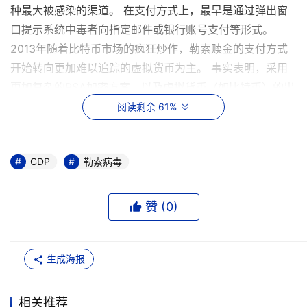
种最大被感染的渠道。 在支付方式上，最早是通过弹出窗
口提示系统中毒者向指定邮件或银行账号支付等形式。
2013年随着比特币市场的疯狂炒作，勒索赎金的支付方式
开始转向更加难以追踪的虚拟货币为主。 事实表明，采用
更加复杂的RSA加密方案，以及虚拟货币（如比特币）的出
现，加速了勒索软件的泛滥。所以，WannaCry永恒之蓝的
阅读剩余 61%
全球肆虐不是偶尔，区块链作为当前信息化领域炙手可热的
技术，藏着魔鬼的一面。
CDP
能够恢复勒索病毒加密的数
CDP
勒索病毒
据
防范勒索病毒，应该从两个维度分析： 一是防范抵抗病
毒攻击，需要杀毒软件、网络和数据库防火墙，以及对系统
和应用补丁及时更新和修正。 二是系统和文件等被病毒感
赞 (
0
)
染后，如何快速恢复数据和业务，以前是需要事先对系统和
文件进行备份，现在更流行的方案是采用CDP技术进行数据
保护。 备份是一种传统的备份方式，可以分为定期备份和
生成海报
实时数据同步。定期备份与CDP相比存在两大劣势：一是备
份需要时间窗口，对于很多24小时业务运行的机构，线上
相关推荐