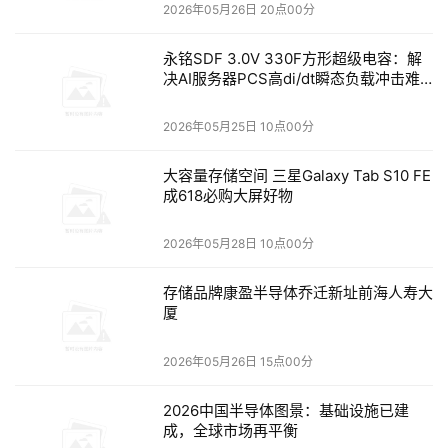
2026年05月26日 20点00分
的数据还原细粒度也有所差别，根据恢复的细粒度的大小，
业界将CDP分为真CDP(True CDP)和准CDP(Near CDP)。
永铭SDF 3.0V 330F方形超级电容：解
真CDP技术是持续不间断的监控并备份数据变化，可以恢复
决AI服务器PCS高di/dt瞬态负载冲击难
题
到过去任意时间点，是真正的实时备份，不会造成数据的丢
失。准CDP是指接近持续数据保护，数据备份存在延时，也
2026年05月25日 10点00分
就是意味着存在部分数据丢失的风险。根据用户对RPO的要
大容量存储空间 三星Galaxy Tab S10 FE
求以及灾备策略的不一样，CDP技术方案选择有很大自主
成618必购大屏好物
性，但是随着数据量的增长和业务信息化的加快，未来的趋
势将是以真CDP为主。 在市场方面，真CDP技术方案的厂
2026年05月28日 10点00分
家凤毛麟角，上海英方是其中的代表。英方CDP技术是一种
存储品牌康盈半导体乔迁新址前海人寿大
在不影响主要数据运行的前提下，将变化的数据实时复制到
厦
灾备中心的同时也将数据的任何变化以日志方式记录下来，
实现对数据变化的可回溯性；也可在任何情况下依据数据变
2026年05月26日 15点00分
化日志，快速定位需要恢复的时间点，并将数据一键式恢复
到异常点之前。 在专业的灾备领域，CDP技术的应用不仅
2026中国半导体图景：基础设施已建
成，全球市场再平衡
仅是为了防止勒索病毒对数据的加密，还要防止人为误操