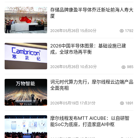
存储品牌康盈半导体乔迁新址前海人寿大
（3）OMB/GAO：风险评估的监督者。为了确保信息安全
厦
风险管理工作落到实处，美国政府在各部门年度财政预算中
专门安排了风险评估的经费。
2026年05月26日 15点00分
1792
1978年，美国白宫管理和预算办公室（OMB）发布《联邦
2026中国半导体图景：基础设施已建
成，全球市场再平衡
自动化信息系统的安全》（A-71）通告。1979年，颁布第
一个联邦风险评估的标准：《自动数据处理系统（ADP）风
2026年05月26日 10点30分
985
险分析标准》（FIPS 65）。尤为重要的是，2002年，颁布
了《联邦信息安全管理法案》（FISMA），要求联邦各机构
词元时代算力先行，摩尔线程云边端产品
全面亮相
必须进行定期的风险评估。
美国总审计署（GAO）根据"信息技术投资管理办
2026年05月19日 17点31分
1891
法"（ITIM）每年对各政府部门的信息安全情况进行制度化
摩尔线程发布MTT AICUBE：以自研智
的评估和审计，并公布结果。
能SoC为底座，打造家庭AI中枢
（4）学术界：风险评估的探索者。美国政府通过信息安全