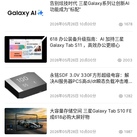
认证和认可规程》（NIACAP）。根据美国的网络安全国家
告别炫技时代 三星Galaxy系列让创新AI
战略计划，2007年将对政府各部门的信息安全状况进行更
功能成为“标配”
加全面的审计和评估。
2026年05月26日 10点00分
1678
（2）DOC/NIST：风险评估的推动者。在美国的信息安全
618 办公装备升级指南：AI 加持三星
风险管理领域，隶属于商务部的"国家标准与技术
Galaxy Tab S11 ，高效办公更顺心
局"（NIST）扮演着十分重要的角色。2000年，NIST在
《联邦IT安全评估框架》中提出了自评估的5个级别，并颁
2026年05月26日 20点00分
2003
布了《IT系统安全自评估指南》（SP 800-26）。2002
永铭SDF 3.0V 330F方形超级电容：解
年，NIST发布了《IT系统风险管理指南》（SP 800-
决AI服务器PCS高di/dt瞬态负载冲击难
30），阐明了风险评估的步骤、风险缓解的控制和评估评
题
价的方法。从2002年10月开始，NIST先后发布了《联邦IT
2026年05月25日 10点00分
1282
系统安全认证和认可指南》（SP 800-37）、《联邦信息和
信息系统的安全分类标准》（FIPS 199）、《联邦IT系统最
大容量存储空间 三星Galaxy Tab S10 FE
成618必购大屏好物
小安全控制》（SP 800-53）、《将各种信息和信息系统映
射到安全类别的指南》（SP 800-60）等多个文档，以风险
2026年05月28日 10点00分
1987
管理思想为基础加强联邦政府的信息安全。