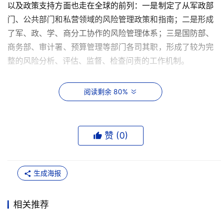
以及政策支持方面也走在全球的前列：一是制定了从军政部
门、公共部门和私营领域的风险管理政策和指南；二是形成
了军、政、学、商分工协作的风险管理体系；三是国防部、
商务部、审计署、预算管理等部门各司其职，形成了较为完
整的风险分析、评估、监督、检查问责的工作机制。
（1）DOD：风险评估的领路者。纵观信息安全的历史，不
阅读剩余 80%
难发现，美国国防部几乎影响了全世界的信息安全概念、观
念和理念：1967年，DOD开始研究计算机安全问题，到
1970年，即对当时的大型机、远程终端作了第一次比较大
赞 (
0
)
规模的风险评估。1977年，DOD提出了加强联邦政府和国
防系统计算机安全的倡议。1983年，提出可信计算机系统
评估准则（TCSEC），1987年，第一次对新发布的《计算
生成海报
机安全法》的执行情况进行部门级评估。1997年，美国国
防部发布《国防部IT安全认证认可规程》（DITSCAP），
相关推荐
该规程在2000年由国家安全委员会发布为《国家信息保障