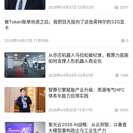
有影响。 
2026年04月27日 23点33分
2007
2.欧洲：不甘落后，重在预防
被Token账单劝退之后，我把目光投向了这张英特尔的32G显
欧洲在信息化方面的优势不如美国，但作为多个老牌大国的
卡
联合群体，欧洲不甘落后。他们在信息安全管理方面的做法
2026年04月27日 17点59分
0
是在充分利用美国引导的科技创新成果的基础上，加强预
防。欧陆诸国在风险管理上一直探索走一条不同于美国的道
从亦庄机器人马拉松破纪录，看算力底座
路。"趋利避害"一直是欧洲各国在信息化进程中防范安全风
如何支撑人形机器人商业化
险的共同策略。
2026年04月24日 22点31分
1284
信息安全风险管理和评估研究工作一直是欧盟投入的重点。
智算引擎赋能产业升级：思源电气HPC
2001年至2003年，欧盟投资，四个欧洲国家（德国、希
体系化能力应用实践
腊、英国、挪威）的11个机构历时3年时间，完成了安全关
键系统的风险分析平台项目CORAS。该项目使用UML建模
2026年04月20日 17点17分
1000
技术，开发了一个面向对象建模技术的风险评估框架，这是
一个基于模型的风险评估方法。一期项目完成之后，欧盟继
紫光云2026 AI战略：从云到智，以垂直
大模型重构政企与工业生产力
续投资为期三年的二期项目COMA，预计2007年完成。从