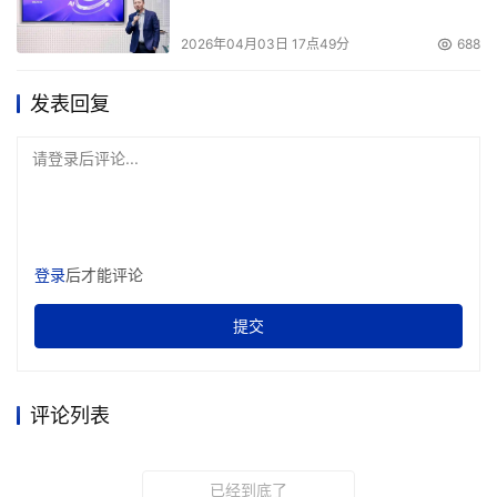
一期项目的既有成果看，可以称其为欧洲经典，因为他们把
2026年04月03日 17点49分
688
广泛采用成熟的技术并用于管理实践，包括风险文档、风险
管理过程、完整的风险管理和开发过程以及基于数据综合的
发表回复
工具集平台，整个风险评估框架鲁棒性强，闪现出前欧洲理
性思想的光芒，值得我们关注。
请登录后评论...
（1）英国：BS7799享誉全球。英国标准管理部门（BSI）
推出的BS 7799是大家熟悉的风险管理标准。该标准分
为"BS7799-1：1999信息安全管理实施细则"和"BS7799-
登录
后才能评论
2：2002信息安全管理体系规范"两部分，是全球提出最
早、影响面最广、接受程度最高的标准，目前已成国际标
提交
准。
英国不仅提出了BS 7799标准，而且还开发了相应的工具或
评论列表
软件：英国CCTA遵循BS7799开发了CRAMM风险评估工
具；英国C&A系统安全公司推出了
已经到底了