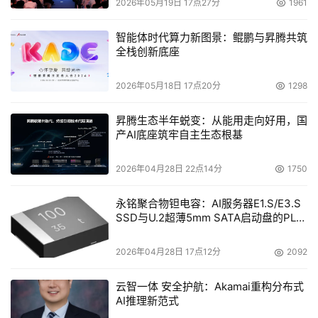
2026年05月19日 17点27分
1961
法案确立了信息安全教育计划，他们资助20多所著名大学
开展与信息安全风险管理相关的研究和人才培养工作。以卡
智能体时代算力新图景：鲲鹏与昇腾共筑
全栈创新底座
内基梅隆大学为例：美国的国家安全计划和军方均对该校予
以强有力的支持。我们非常熟悉的SSE-CMM（信息安全工
2026年05月18日 17点20分
1298
程能力成熟度模型）以及这些年来为世界风险评估熟悉并采
用的OCTAVE（信息安全风险评估方法），就是由该校研究
昇腾生态半年蜕变：从能用走向好用，国
提出的。
产AI底座筑牢自主生态根基
（5）商业界：风险评估的实践者。除了学术界，在美国，
2026年04月28日 22点14分
1750
商界也积极参与到信息安全风险评估工作之中，它们不仅积
永铭聚合物钽电容：AI服务器E1.S/E3.S
极开展商业性质的风险评估服务，而且投入研究经费，开发
SSD与U.2超薄5mm SATA启动盘的PLP
专门用于风险评估的专用工具，比如：美国CSCI公司开发
电容选型分析
的RiskPAC在进行定性和定量风险评估上特色突出；美国
2026年04月28日 17点12分
2092
RiskWatch公司的风险评估产品综合各类相关标准进行风险
评估和风险管理，市场占有率极高；美国XACTA开发的产
云智一体 安全护航：Akamai重构分布式
AI推理新范式
品主要依据NIACAP、DITSCAP进行C&A过程，在市场上较