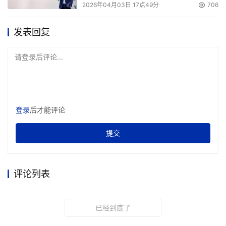
2026年04月03日 17点49分
706
套安全策略应该保持同步；但实际上，这一点往往难以实
现，西奎拉进一步分析道。 
发表回复
因此，要想对所有虚拟机进行追踪，并始终将之控制在视野
请登录后评论...
之内，实属不易。Blue Lane的一名客户就曾忘记过一台虚
拟机的存在，直到在检测时才发现，该虚拟机已于6个月前
即已启动了。如果入侵者刚好于此时趁虚而入，那后果不堪
设想，因为没有管理员对此虚拟机的行为进行追踪，西奎拉
登录
后才能评论
补充说。 
提交
BMC公司、CA公司以及惠普公司(HP)等系统管理厂商，已
纷纷着手在各自的产品中增加虚拟机管理特性。尽管如此，
评论列表
要想溜出管理员的视野之外，还是易如反掌。 
-文/Charles Babcock 
已经到底了
企业搜索：如何掌控合适的度 