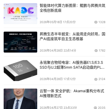
的方便之门，使之顺利进入到数据中心。我们目前还无法精
智能体时代算力新图景：鲲鹏与昇腾共筑
准地确定这类威胁的本质，因为它们尚未切实发生过。但是
全栈创新底座
过去两年中，任何对上述事实感到欣慰的公司肯定从未关注
2026年05月18日 17点20分
1328
过信息安全。 
昇腾生态半年蜕变：从能用走向好用，国
VMware公司和开源厂商XenSource公司开发的虚拟机管理
产AI底座筑牢自主生态根基
软件，是数据中心中新一层特权软件的代表，这些软件与操
作系统类似，可全权访问其他软件资源；但他们却没有像操
2026年04月28日 22点14分
1782
作系统一样，经过多年的测试与评估。高德纳公司
(Gartner)预计，从现在到2009年，60%的虚拟机安全性会
永铭聚合物钽电容：AI服务器E1.S/E3.S
SSD与U.2超薄5mm SATA启动盘的PLP
低于物理服务器。而且如果存在安全漏洞的话，入侵者一旦
电容选型分析
获取一台虚拟化服务器管理程序的访问权限，必将能够在该
2026年04月28日 17点12分
2124
软件辖下的所有虚拟机中来去自由，如入无人之境。 
云智一体 安全护航：Akamai重构分布式
许多组织将保护物理服务器的手段如法炮制到虚拟服务器
AI推理新范式
上。迄今只出现了少数几个专业化工具，能用来监测并保护
VMware的ESX虚拟机管理程序，比如Reflex安全公司
2026年04月27日 23点33分
2035