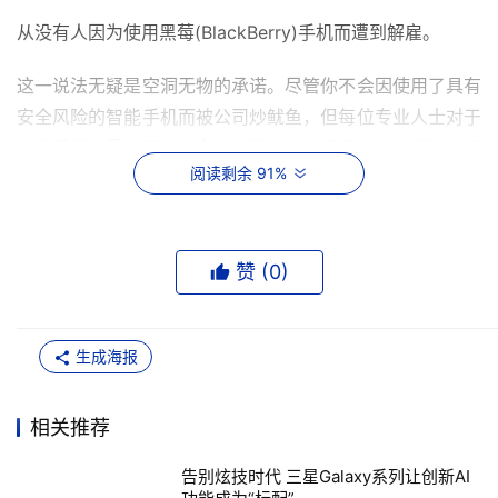
从没有人因为使用黑莓(BlackBerry)手机而遭到解雇。 
这一说法无疑是空洞无物的承诺。尽管你不会因使用了具有
安全风险的智能手机而被公司炒鱿鱼，但每位专业人士对于
智能手机的需求不可能完全一致，可以想见企业的烦恼肯定
阅读剩余 91%
不少。即使你的企业还没有遇到过这方面的麻烦，也不妨看
看以下智能手机陷阱的分析和相关的应对技巧。 
1. 产品周期与消费电子更新换代的速度一致。 
赞 (
0
)
"很多公司在将智能手机项目部署到一半时发现，那款产品
已停产了。" 负责提供移动设备管理服务的Movero科技公
生成海报
司(Movero Technology，下称Movero)首席执行官(CEO)
布鲁斯弗雷德曼(Bruce Friedman)表示。 
相关推荐
高端手机和智能手机更新很快，以致习惯3～5年IT更新周期
告别炫技时代 三星Galaxy系列让创新AI
的公司，在测试、采购并部署新设备时，总有落伍之感。 