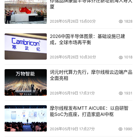
的权限。 
存储品牌康盈半导体乔迁新址前海人寿大
厦
3. 出租车因素。 
2026年05月26日 15点00分
1828
与笔记本电脑相比，智能手机更易丢失、被窃以及损坏。所
2026中国半导体图景：基础设施已建
以，应准备好进行实时修复、擦除关键数据并更换其他设
成，全球市场再平衡
备。 
2026年05月26日 10点30分
1018
Movero或Mformation公司等"管理移动服务"厂商此时正好
派上用场：如果你公司需要部署大量设备，他们几乎无一例
词元时代算力先行，摩尔线程云边端产品
全面亮相
外地总是能为你节省资金。 
-文/Richard Martin 
2026年05月19日 17点31分
1931
虚拟化：潜在的威胁之源 
摩尔线程发布MTT AICUBE：以自研智
能SoC为底座，打造家庭AI中枢
如果企业一味扩大服务器虚拟化，而对虚拟机与物理服务器
2026年05月19日 17点27分
1990
的本质区别熟视无睹的话，那么他们迟早会给入侵者开辟新