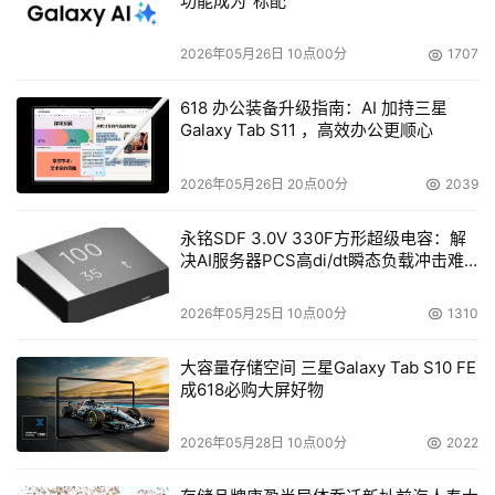
功能成为“标配”
解决这种问题的方法虽然简单，但做起来并不容易：也就是
2026年05月26日 10点00分
1707
要设法缩短产品采购审批和测试过程，比如，确保新应用软
618 办公装备升级指南：AI 加持三星
件和升级软件不会对手机、操作系统和网络连接有害。在选
Galaxy Tab S11 ，高效办公更顺心
用智能手机时，将产品周期定在6～12个月，并依此周期更
新。 
2026年05月26日 20点00分
2039
2. 应用软件控制。 
永铭SDF 3.0V 330F方形超级电容：解
决AI服务器PCS高di/dt瞬态负载冲击难
智能手机的威力在于能运行多类应用软件，而某些员工会因
题
此想当然地根据自己的喜好随意下载软件。企业可禁止使用
2026年05月25日 10点00分
1310
所有未经许可的软件，但是人的本性决定了商业用户总会想
大容量存储空间 三星Galaxy Tab S10 FE
方设法违反这些规定。更合理的做法是：利用基于Symbian
成618必购大屏好物
操作系统的 Platform Security或者Windows Mobile的
Application Security等安全协议，为应用软件分配"信用等
2026年05月28日 10点00分
2022
级"，并且只给那些事先经过批准的应用赋予访问操作系统