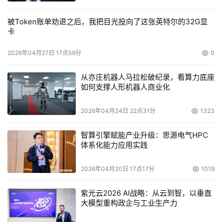
(Reflex Security)的VSA和Blue Lane科技公司(Blue Lane 
被Token账单劝退之后，我把目光投向了这张英特尔的32G显
Technologies，下称Blue Lane)的VirtualShield。目前尚
卡
未有成熟的用于保护XenSource产品的安全工具。 
2026年04月27日 17点59分
0
VMware强调说，银行和美国军方都使用ESX Server，这说
明该软件是个安全的平台。但是运行虚拟机管理软件，有别
从亦庄机器人马拉松破纪录，看算力底座
如何支撑人形机器人商业化
于在物理服务器上运行操作系统。 
2026年04月24日 22点31分
1323
VMware的VMotion工具可发现、转移、并在另一台物理服
务器上启动该虚拟机管理软件，而将其原来的安全环境弃之
智算引擎赋能产业升级：思源电气HPC
不顾，Blue Lane高级副总裁奥尔韦恩 西奎拉(Allwyn 
体系化能力应用实践
Sequeira)指出。
2026年04月20日 17点17分
1019
"在部署虚拟化之前，防火墙、路由器以及服务器上都需安
装一个相对静态的安全架构。"西奎拉表示。因此，安全策
紫光云2026 AI战略：从云到智，以垂直
大模型重构政企与工业生产力
略通常是以某个既定的TCP/IP为核心。当VMotion将虚拟
机转移到新服务器上，并给出新的TCP/IP地址时，新旧两