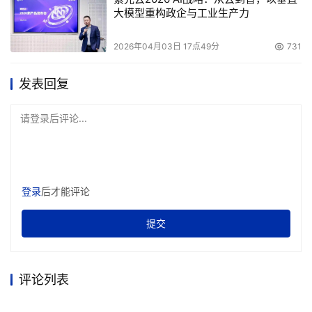
器、数字信号处理器、过滤器和其他专用部件，因此，
大模型重构政企与工业生产力
Behmer预测内存以及用于尽可能高效率在处理器之间传送
数据的连接子系统的重要性将会增加。
2026年04月03日 17点49分
731
已有的产品?Intel第一款双内核芯片，即运行速度为
发表回复
3.2 GHz的奔腾至尊版840处理器，于今年4月18日上市销
售。据Intel发言人说，他们有15个以上的多内核项目正在开
请登录后评论...
发中。
在企业市场方面，Intel计划在年底前推出一款双内核
64位Itanium 2处理器，代号为Montecito，采用90纳米制
造技术。这款下一代芯片将包含数量超过17亿的晶体管和
登录
后才能评论
24MB高速缓存。2006年第一季度，Intel打算提供两款优
化的64位至强双内核处理器。
提交
AMD的第一批多内核产品Opteron系列在一个芯片上
集成两个CPU内核，每个内核采用独立的1级和2级缓存分
评论列表
级结构，两个CPU内核共享AMD在其单核Opteron处理器
中使用的同样的集成内存控制器和HyperTransport技术资