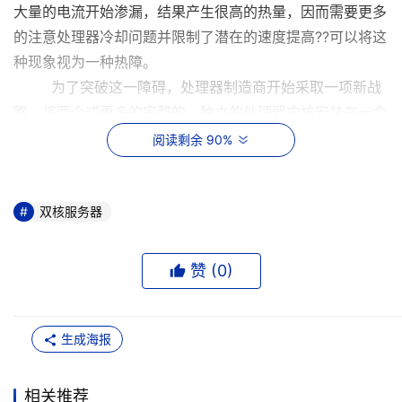
大量的电流开始渗漏，结果产生很高的热量，因而需要更多
的注意处理器冷却问题并限制了潜在的速度提高??可以将这
种现象视为一种热障。
为了突破这一障碍，处理器制造商开始采取一项新战
略，将两个或更多的完整的、独立的处理器内核安装在一个
芯片上。这种多内核处理器直接插在主板上的一个插座中，
阅读剩余 90%
操作系统将每一个执行内核视为一个可以独立控制的逻辑处
理器。拥有两个独立的CPU核，可以让每个CPU核以较低
的速度运行，因此降低了温度，并且在大多数情况下，还提
双核服务器
高了计算机的总体吞吐量。
速度突破??从一个角度看，多内核只是多年来我们所
赞 (
0
)
采用的两个或更多标准CPU的“n路”服务器设计思想的延
伸，我们只是使芯片的封装变得更小、集成得更彻底。但
是，实际上，这种多内核战略代表着处理器架构的重大变
生成海报
化，这一变化将迅速席卷计算行业。在一个芯片上集成两个
CPU，而不是将它们插入到两个独立的插座上，大大加快了
相关推荐