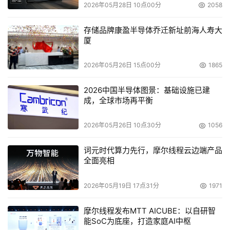
2026年05月28日 10点00分
2058
内核支持4条线程，总共支持有32条线程。据该公司介绍，
这种产品系列定位于融合网络和计算应用。XLR处理器将于
存储品牌康盈半导体乔迁新址前海人寿大
今年年底出现在制造商的设备中。
厦
Sun用于高端服务器的90纳米UltraSPARC IV芯片将
于明年推出。有报道说，这款代号为Niagara的处理器也支
2026年05月26日 15点00分
1865
持8个内核，每个内核可处理4条线程。
2026中国半导体图景：基础设施已建
同时，随着业界向65纳米制造工艺升级，更多的晶体
成，全球市场再平衡
管将集成在尺寸保持不变的硅片上。Intel业务客户部产品营
销经理Jeff Austin解释说：“以略低的频率和电压运行它
2026年05月26日 10点30分
1056
们，使配备4个或更多内核的芯片可以在不显著增加功率上
限的条件下运行。”Intel的第一款用于多路服务器的65纳米
词元时代算力先行，摩尔线程云边端产品
全面亮相
处理器系列Tukwila处理器将内含4个或更多的内核，预定
于2007年左右推出。Austin说，Intel将在2008年到2010
2026年05月19日 17点31分
1971
年推出利用并行执行内核或对称多线程内核最多支持8条线
程的单处理器。
摩尔线程发布MTT AICUBE：以自研智
能SoC为底座，打造家庭AI中枢
Austin说：“在今后10年里，我们将看到一个处理器中