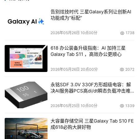
CPU之间的通信速度，减少了等待时间。
告别炫技时代 三星Galaxy系列让创新AI
第一款来自Intel的多内核CPU已经上市。Intel预测，
功能成为“标配”
到2006年年底时，多内核处理器将在Intel推出的桌面CPU
中占40％，占移动CPU的70％，在服务器处理器中占到令
2026年05月26日 10点00分
1738
人吃惊的85％。包括AMD、Sun和IBM都在多内核处理器上
押下了巨额赌注。
618 办公装备升级指南：AI 加持三星
Galaxy Tab S11 ，高效办公更顺心
除了运行起来温度更低、速度更快外，多内核处理器
尤其适合于具有可以被划分为独立的线程、可以并行执行操
2026年05月26日 20点00分
2072
作的任务。在双内核处理器上，可以利用多个线程的软件，
如数据库查询和绘制图形，运行速度比运行在单核芯片上几
永铭SDF 3.0V 330F方形超级电容：解
决AI服务器PCS高di/dt瞬态负载冲击难
乎快100％。但是，很多以线性方式处理的应用程序将享受
题
不到多少好处。
2026年05月25日 10点00分
1339
数百条线程的未来芯片??现在芯片制造商已经在开发
内核数量超过两个的芯片设计。就在前几个月，Raza
大容量存储空间 三星Galaxy Tab S10 FE
Microelectronics公司开始推出XLR处理器产品线。XLR处
成618必购大屏好物
理器最多内含8个运行速度最高为1.5GHz的内核，每个处理