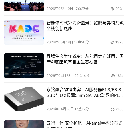
的几十个到几百个内核（包括专用和非对称内核），提供数
2026年05月19日 17点27分
2031
百和数千个能够并行执行的线程。”
智能体时代算力新图景：鲲鹏与昇腾共筑
全栈创新底座
基于双核处理器的服务器产品功能列表
2026年05月18日 17点20分
1373
“核”实践
昇腾生态半年蜕变：从能用走向好用，国
推动多内核运动发展的是以尽可能高的功率效率实现
产AI底座筑牢自主生态根基
更高的性能要求。提供多内核软件开发与管理工具的
PolyCore Software的CEO Sven Behmer说，在手机和移
2026年04月28日 22点14分
1814
动计算机中，这意味着“能够真正快地运行更复杂的应用，
永铭聚合物钽电容：AI服务器E1.S/E3.S
同时不耗尽电池电源。”
SSD与U.2超薄5mm SATA启动盘的PLP
Intel的Austin说，在桌面系统上，运行病毒扫描和其
电容选型分析
他以后台模式运行的大型程序，同时保持快速的前台响应时
2026年04月28日 17点12分
2163
间的需求在推动性能需求激增。他说：“游戏可以利用更高
云智一体 安全护航：Akamai重构分布式
程度的并行性和线程技术……利用人工智能替代预先定义的