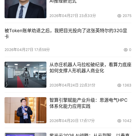
AI推理新范式
动作，计算当你与机器人对抗时出现的情况，或计算当你穿
窗而出时玻璃是如何破碎的。”
2026年04月27日 23点33分
2075
在服务器方面，Intel也认为多内核有益于推动企业向
数据中心整合发展的趋势。在虚拟计算环境中，可以将多个
被Token账单劝退之后，我把目光投向了这张英特尔的32G显
卡
软件环境合并到更少的机器上，将任务分布到不同的虚拟服
务器上。
2026年04月27日 17点59分
0
多内核系统提供了获得性能优势的创新，但也影响到
已有的软件部署和开发人员技能。例如，休斯顿某大学高性
从亦庄机器人马拉松破纪录，看算力底座
如何支撑人形机器人商业化
能软件研究中心主任Ken Kennedy指出：“如果应用程序想
在这种处理器上提升性能的话，很多的应用程序必须并行
2026年04月24日 22点31分
1363
化。”
但是，开发工作面临一些挑战。大多数操作系统是设
智算引擎赋能产业升级：思源电气HPC
计用于运行在单核处理器上的。Behmer说，并行多处理技
体系化能力应用实践
术在操作系统处理负载均衡任务上比较简单，但是非对称多
2026年04月20日 17点17分
1042
处理将把任务分配到多个线程上的工作留给开发人员。
出现在市场上的处理器数量越来越多?包括硬件加速
紫光云2026 AI战略：从云到智，以垂直