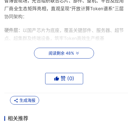
智博会现场，光合组织联合芯片、部件、整机、平台及应用
厂商全生态矩阵亮相，直观呈现“开放计算Token谱系”三层
协同架构：
硬件层：
以国产芯片为底座，覆盖关键部件、服务器、超节
点、超集群及终端设备，筑牢Token高效生产根基
软件层：
整合操作系统、数据库、AI工具栈等，实现Token
阅读剩余 48%
灵活调度与跨平台流转
应用层：
涵盖算力运营、行业智能体、大模型等场景，形成
赞 (
0
)
“生产—调度—转化”闭环
通过生态联动，“开放计算Token谱系”从根源破解了Token
生成海报
低效浪费与优质短缺的结构性矛盾。
02
全景安全，从芯片到应用立体防护
相关推荐