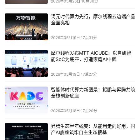
2026年05月26日 10点30分
日举办，18家产学研企业机构共同签约，联合打造“算力芯
片+大模型+产业生态”全链条创新平台，围绕Agent推理、
词元时代算力先行，摩尔线程云边端产品
多芯调度等方向深化协同。
全面亮相
以开放计算Token谱系为核心，光合组织正持续拓展开放生
2026年05月19日 17点31分
态边界、深化产业协同，系统性破解Token焦虑，推动国产
摩尔线程发布MTT AICUBE：以自研智
算力迈向更高质量、更高效能的新阶段。
能SoC为底座，打造家庭AI中枢
2026年05月19日 17点27分
智能体时代算力新图景：鲲鹏与昇腾共筑
本文来源于DOIT传媒，文章内容仅供参考，不构成投资建议。
全栈创新底座
2026年05月18日 17点20分
昇腾生态半年蜕变：从能用走向好用，国
产AI底座筑牢自主生态根基