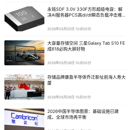
永铭SDF 3.0V 330F方形超级电容：解
决AI服务器PCS高di/dt瞬态负载冲击难
题
从Token的生产、调度到最终落地，这套安全体系已实现了
2026年05月25日 10点00分
对数据采集、传输、存储、使用、销毁等全生命周期的全链
大容量存储空间 三星Galaxy Tab S10 FE
路覆盖，不仅为开放计算架构的稳健运转筑牢了防线，更满
成618必购大屏好物
足了关键行业核心业务对于高安全场景的严苛需求。
2026年05月28日 10点00分
03
开放生态，加速Token价值落地
存储品牌康盈半导体乔迁新址前海人寿大
光合组织已联动超6000家生态伙伴，构建起免重构、低成
厦
本、广兼容的应用生态。智博会现场集中呈现了材料计算、
生物医药、气象仿真、智能制造、科学大模型等多个前沿领
2026年05月26日 15点00分
域落地成果，数百余项重点应用深度适配，近百万卡大规模
2026中国半导体图景：基础设施已建
实测验证，实现低成本供给、高效率流转、高价值转化。
成，全球市场再平衡
同期，众智FlagOS·光合组织生态联合创新启动仪式将于明