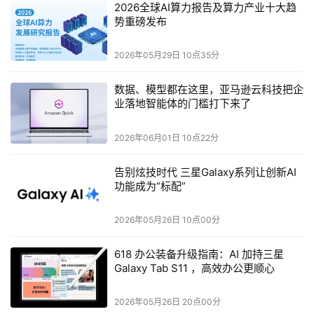
Token经济时代，安全是价值释放的重要基础。光合组织聚
2026全球AI算力报告及算力产业十大趋
势重磅发布
合全栈安全能力，打造覆盖端到端的Token全生命周期安全
防护体系。
2026年05月29日 10点35分
该体系依托国产芯片的内生安全能力，以海光
数据、模型都在这里，亚马逊云科技把企
CPU+DCU“双芯”底座为例，自指令集源头融入国密算法、
业落地智能体的门槛打下来了
可信计算、机密计算技术，将安全固化为算力底座的原生属
性。
2026年06月01日 10点22分
告别炫技时代 三星Galaxy系列让创新AI
功能成为“标配”
2026年05月26日 10点00分
618 办公装备升级指南：AI 加持三星
Galaxy Tab S11 ，高效办公更顺心
2026年05月26日 20点00分