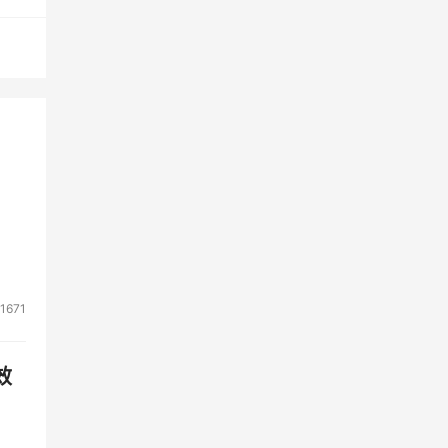
25日
汇聚
道。
1671
效