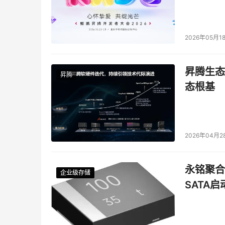
2026年05月1
昇腾生态
昇腾
态根基
2026年04月2
永铭聚合物
企业级存储
企业级存储
企业级存储
企业级存储
SATA