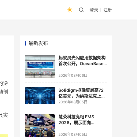
登录
注册
最新发布
蚂蚁灵光闪应用数据架构
首次公开，OceanBase
披露关键实践
2026年08月06日
的逆
Solidigm拟融资最高72
动创
亿美元，为纳斯达克上市
做准备
2026年08月05日
具实
慧荣科技亮相 FMS
2026，展示面向
Agentic AI 应用的新一代
存储方案
2026年08月05日