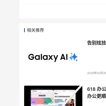
相关推荐
基于此，备受瞩目的
PSS2026亚太卓越采购峰会
告别炫技
至26日
在上海隆重拉开帷幕。本次峰会以“智能
500多位来自全球及本土的资深采购专家、供应
一、峰会基本信息
2026年05月2
● 时间
：2026年6月25日-26日
● 地点
：上海
618 办
办公更顺
● 主题
：智能采购新时代：AI赋能、韧性升级