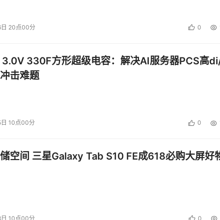
6日 20点00分
0
理、采购解决方案提供商等专业人士
的实战发声
 3.0V 330F方形超级电容：解决AI服务器PCS高di/
冲击难题
制造等领域的头部企业采购负责人进行实战分享。演讲嘉宾包括
人
5日 10点00分
0
心负责人
空间 三星Galaxy Tab S10 FE成618必购大屏好
8日 10点00分
0