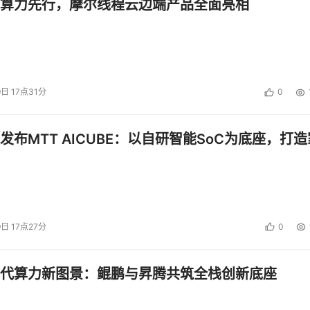
算力先行，摩尔线程云边端产品全面亮相
可持续发展负责人
9日 17点31分
0
发布MTT AICUBE：以自研智能SoC为底座，打造
营销广告服务
9日 17点27分
0
代算力新图景：鲲鹏与昇腾共筑全栈创新底座