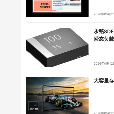
● 参会规模
：500+ 间接采购决策者
2026年05月2
● 适合人群
：间接采购、品类管理、供应商管
二、已确认演讲嘉宾：头部跨国企业与行业先锋
永铭SDF
瞬态负载
目前，峰会已确认多位来自医药、化工、快消、
● Alice Xu – 达能，
间采及采购卓越中心负责
2026年05月2
● Ying Sun – 君实生物，采购
及
供应商管理中
● Bruno Hu – 中兴通讯，服务采购部部长
大容量存储
● Kelvin Chen – 拜耳，亚太区商业采购负责人
● Gary Chan – 飞利浦，亚太区物流采购总监
2026年05月2