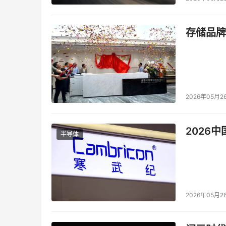
● Tina Xiao – 百济神州，全球采购工厂服务
● Yvette Wang – 百济神州，全球商业服务
存储品牌
● Jane Xu – 帝亚吉欧，亚太区高级市场营销
● Jessie Han – 美敦力，大中华区采购总监
2026年05月2
● Hongyong
Luo – 博世，亚太区间接采购总
● Dennis Yu – 沙特基础工业（SABIC），
亚
2026
半导体
● Lucy Wei – 陶氏化学，亚太区工厂及企业
● Eric Peng – 阿斯利康，亚太区采购副总监
2026年05月2
● Hebe Li – 坤成同德，CEO
● Stewart Li – 思媒思智，董事总经理