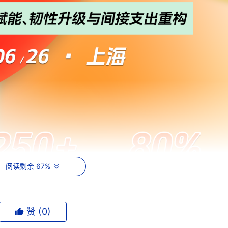
阅读剩余 67%
赞 (
0
)