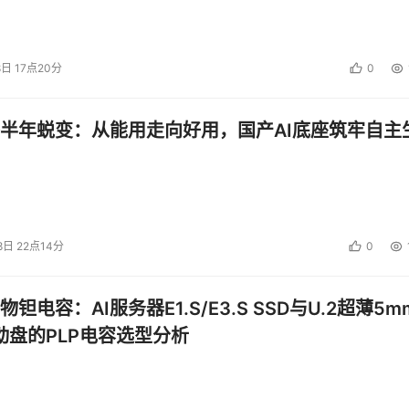
8日 17点20分
0
半年蜕变：从能用走向好用，国产AI底座筑牢自主
8日 22点14分
0
钽电容：AI服务器E1.S/E3.S SSD与U.2超薄5m
启动盘的PLP电容选型分析