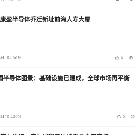
高级采购总监
类采购负责人
康盈半导体乔迁新址前海人寿大厦
服务 & 间接采购总监
6日 15点00分
0
监
太区欧亚采购项目总经理
中国半导体图景：基础设施已建成，全球市场再平衡
服务采购负责人
6日 10点30分
0