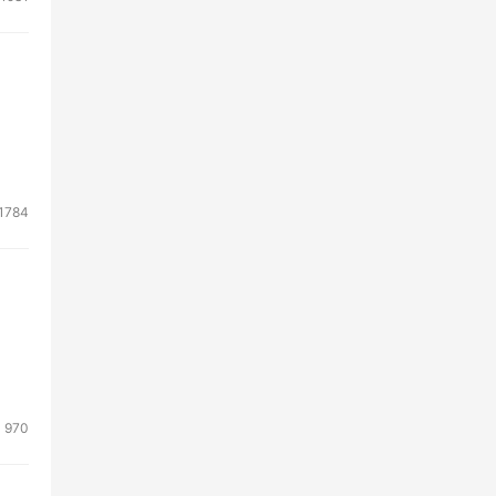
1784
970