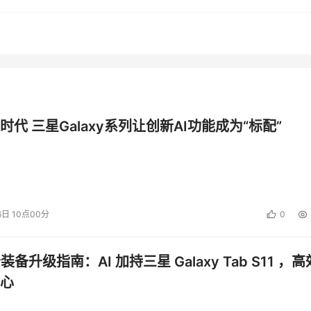
——上海间采峰会（PSS SHANGHAI INDIRECT）
将于
6月
时代 三星Galaxy系列让创新AI功能成为“标配”
采购新时代：AI赋能、韧性升级与间接支出重构”为核心主题，
链决策者以及前沿解决方案提供商，共同探讨间接采购的破局之
6日 10点00分
0
公装备升级指南：AI 加持三星 Galaxy Tab S11 ，高
心
与间接支出重构