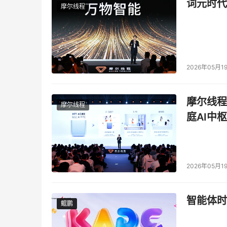
词元时代
摩尔线程
● Robert Zhao – 罗氏，高级采购经理
● David Wang – 卡夫亨氏，中国区采购和
● Eddy Hou – 康明斯，间接采购经理
2026年05月1
● Eric Chai – 嘉吉
，全球采购高级经理
摩尔线程
摩尔线程
庭AI中枢
● Manlu
Xue – 阿迪达斯，采购高级经理
● Bill Cai – 泰森食品，采购高级经理
● Melanie ZU – 达能，高级采购经理-市场
2026年05月1
● Lita Zhang – 达能，固定资产采购经理
智能体时
鲲鹏
鲲鹏
●
更多演讲嘉宾，敬请期待……