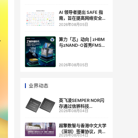
AI 领导者提出 SAFE 指
南，旨在提高网络安全透
明度
2026年08月05日
算力「芯」动向 | zHBM
与zNAND-O首秀FMS
2026 ：三星把HBM叠上
GPU头顶，内存战争换了
个维度，z轴算盘的魅力
2026年08月05日
在哪？
业界动态
英飞凌SEMPER NOR闪
存通过信骅科技
2026年08月04日
AST2700 BMC认证，全
面强化其数据中心服务器
管理
超擎数智与香港中文大学
（深圳）签署协议，共建
2026年08月04日
人工智能和边缘计算联合