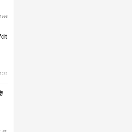
1998
dt
：
1274
物
1981