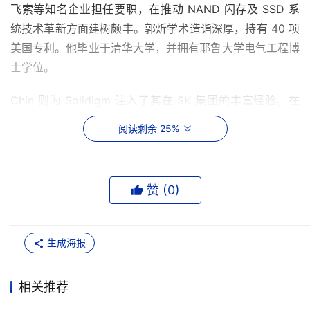
飞索等知名企业担任要职，在推动 NAND 闪存及 SSD 系
统技术革新方面建树颇丰。郭炘学术造诣深厚，持有 40 项
美国专利。他毕业于清华大学，并拥有耶鲁大学电气工程博
士学位。
Chin 则为 Solidigm 注入了其在 SK 集团的丰富经验。在
SK 集团任职期间，他曾创建了 SK 电讯的首个风险投资部
阅读剩余 25%
门，主导了海力士半导体并入 SK 集团后的商业整合工作，
并出任 SK 海力士首席销售与营销官。Chin 拥有芝加哥大
学经济学学士学位和约翰·马歇尔法学院法学博士（J.D.）学
赞 (
0
)
位。
Chin 表示：“AI 的爆发将存储技术推向了战略资产的全新高
生成海报
度，这也为Solidigm 的发展带来了巨大机遇。我将与郭炘
及整个团队紧密协作，积极优化战略布局、深耕核心业务，
相关推荐
以更敏捷的姿态满足客户需求，为公司的发展开拓更广阔的
天地。”