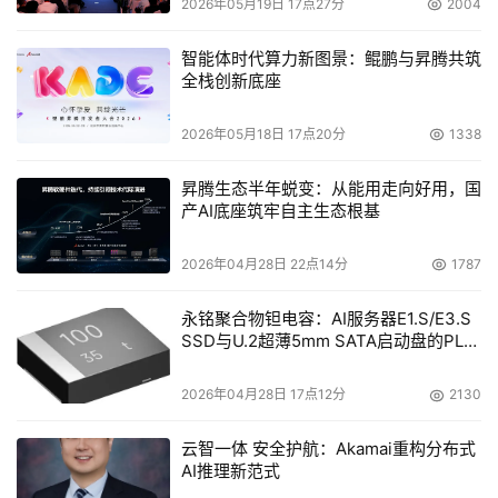
2026年05月19日 17点27分
2004
智能体时代算力新图景：鲲鹏与昇腾共筑
全栈创新底座
2026年05月18日 17点20分
1338
昇腾生态半年蜕变：从能用走向好用，国
产AI底座筑牢自主生态根基
2026年04月28日 22点14分
1787
永铭聚合物钽电容：AI服务器E1.S/E3.S
SSD与U.2超薄5mm SATA启动盘的PLP
电容选型分析
2026年04月28日 17点12分
2130
云智一体 安全护航：Akamai重构分布式
AI推理新范式